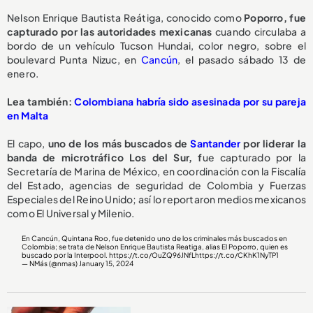
Nelson Enrique Bautista Reátiga, conocido como
Poporro, fue
capturado por las autoridades mexicanas
cuando circulaba a
bordo de un vehículo Tucson Hundai, color negro, sobre el
boulevard Punta Nizuc, en
Cancún
, el pasado sábado 13 de
enero.
Lea también:
Colombiana habría sido asesinada por su pareja
en Malta
El capo,
uno de los más buscados de
Santander
por liderar la
banda de microtráfico Los del Sur, f
ue capturado por la
Secretaría de Marina de México, en coordinación con la Fiscalía
del Estado, agencias de seguridad de Colombia y Fuerzas
Especiales del Reino Unido; así lo reportaron medios mexicanos
como El Universal y Milenio.
En Cancún, Quintana Roo, fue detenido uno de los criminales más buscados en
Colombia; se trata de Nelson Enrique Bautista Reatiga, alias El Poporro, quien es
buscado por la Interpool.
https://t.co/OuZQ96JNfL
https://t.co/CKhK1NyTP1
— NMás (@nmas)
January 15, 2024