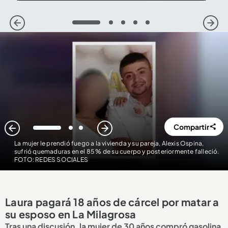
1
2
3
4
5
Compartir
1
2
3
La mujer le prendió fuego a la vivienda y su pareja, Alexis Ospina,
sufrió quemaduras en el 85 % de su cuerpo y posteriormente falleció.
FOTO: REDES SOCIALES
Laura pagará 18 años de cárcel por matar a
su esposo en La Milagrosa
Tras una discusión, la mujer de 30 años compró gasolina