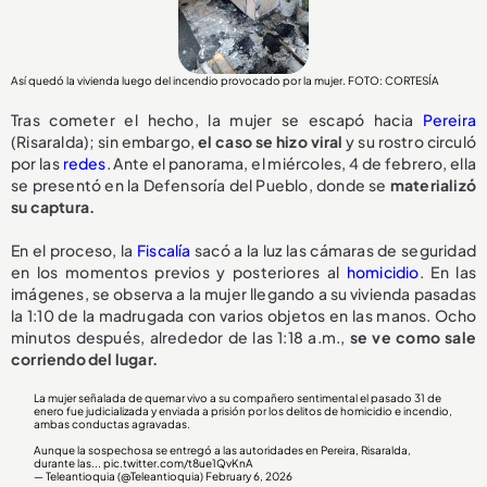
Así quedó la vivienda luego del incendio provocado por la mujer. FOTO: CORTESÍA
Tras cometer el hecho, la mujer se escapó hacia
Pereira
(Risaralda); sin embargo,
el caso se hizo viral
y su rostro circuló
por las
redes
. Ante el panorama, el miércoles, 4 de febrero, ella
se presentó en la Defensoría del Pueblo, donde se
materializó
su captura.
En el proceso, la
Fiscalía
sacó a la luz las cámaras de seguridad
en los momentos previos y posteriores al
homicidio
. En las
imágenes, se observa a la mujer llegando a su vivienda pasadas
la 1:10 de la madrugada con varios objetos en las manos. Ocho
minutos después, alrededor de las 1:18 a.m.,
se ve como sale
corriendo del lugar.
La mujer señalada de quemar vivo a su compañero sentimental el pasado 31 de
enero fue judicializada y enviada a prisión por los delitos de homicidio e incendio,
ambas conductas agravadas.
Aunque la sospechosa se entregó a las autoridades en Pereira, Risaralda,
durante las...
pic.twitter.com/t8ue1QvKnA
— Teleantioquia (@Teleantioquia)
February 6, 2026