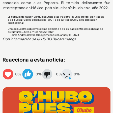
conocido como alias Poporro. El temido delincuente fue
interceptado en México, país al que había huido en el año 2022.
La captura de Nelson Enrique Bautista alias 'Poporro' es un logro del gran trabajo
de la Fuerza Pública colombiana, el CTI de la
@FiscaliaCol
y la cooperación
internacional.
Uno de nuestros objetivos como gobierno de la ciudad es ir tras las cabezas de
estructuras...
https://t.co/kcRs2HKNIr
— Jaime Andrés Beltrán (@soyjaimeandres)
January 15, 2024
Con información de Q’HUBO Bucaramanga
Reacciona a esta noticia:
0%
0%
0%
0%