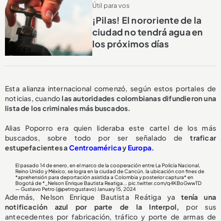
Útil para vos
¡Pilas! El nororiente de la
ciudad no tendrá agua en
los próximos días
Esta alianza internacional comenzó, según estos portales de
noticias, cuando
las autoridades colombianas difundieron una
lista de los criminales más buscados.
Alias Poporro era quien lideraba este cartel de los más
buscados, sobre todo por ser señalado de
traficar
estupefacientes a
Centroamérica
y
Europa.
El pasado 14 de enero, en el marco de la cooperación entre La Policía Nacional,
Reino Unido y México, se logra en la ciudad de Cancún, la ubicación con fines de
*aprehensión para deportación asistida a Colombia y posterior captura* en
Bogotá de *_Nelson Enrique Bautista Reatiga...
pic.twitter.com/q4KBoGwwTD
— Gustavo Petro (@petrogustavo)
January 15, 2024
Además, Nelson Enrique Bautista Reátiga ya
tenía una
notificación azul por parte de la Interpol,
por sus
antecedentes por fabricación, tráfico y porte de armas de