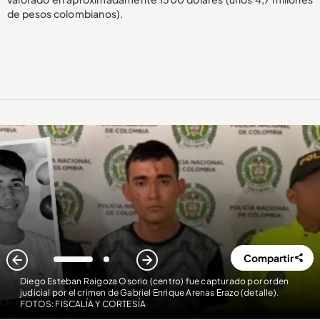
de pesos colombianos).
Compartir
1
2
Diego Esteban Raigoza Osorio (centro) fue capturado por orden
judicial por el crimen de Gabriel Enrique Arenas Erazo (detalle)
.
FOTOS: FISCALÍA Y CORTESÍA