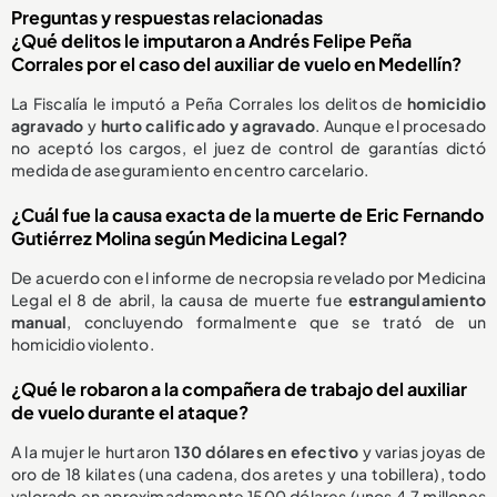
Preguntas y respuestas relacionadas
¿Qué delitos le imputaron a Andrés Felipe Peña
Corrales por el caso del auxiliar de vuelo en Medellín?
La Fiscalía le imputó a Peña Corrales los delitos de
homicidio
agravado
y
hurto calificado y agravado
. Aunque el procesado
no aceptó los cargos, el juez de control de garantías dictó
medida de aseguramiento en centro carcelario.
¿Cuál fue la causa exacta de la muerte de Eric Fernando
Gutiérrez Molina según Medicina Legal?
De acuerdo con el informe de necropsia revelado por Medicina
Legal el 8 de abril, la causa de muerte fue
estrangulamiento
manual
, concluyendo formalmente que se trató de un
homicidio violento.
¿Qué le robaron a la compañera de trabajo del auxiliar
de vuelo durante el ataque?
A la mujer le hurtaron
130 dólares en efectivo
y varias joyas de
oro de 18 kilates (una cadena, dos aretes y una tobillera), todo
valorado en aproximadamente 1500 dólares (unos 4,7 millones