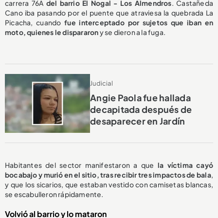
carrera 76A
del barrio El Nogal - Los Almendros
. Castañeda
Cano iba pasando por el puente que atraviesa la quebrada La
Picacha, cuando
fue interceptado por sujetos que iban en
moto, quienes le dispararon
y se dieron a la fuga.
Judicial
Angie Paola fue hallada
decapitada después de
desaparecer en Jardín
Habitantes del sector manifestaron a que
la víctima cayó
bocabajo y murió en el sitio, tras recibir tres impactos de bala
,
y que los sicarios, que estaban vestido con camisetas blancas,
se escabulleron rápidamente.
Volvió al barrio y lo mataron