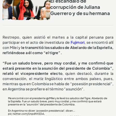
El escándalo de
corrupción de Juliana
Guerrero y de su hermana
Restrepo, quien asistió el martes a la capital peruana para
participar en el acto de investidura de
Fujimori
, se encontró allí
con Milei y
le transmitió los saludos de Abelardo de la Espriella,
refiriéndose a él como “el tigre”.
“Fue un saludo breve, pero muy cordial, y me confirmó que
estará presente en la asunción del presidente de Colombia”,
relató el vicepresidente electo
, quien destacó, durante la
conversación, el matiz lingüístico entre ambos países, pues,
mientras que en Colombia se habla de “posesión presidencial”,
en Argentina se prefiere el término “asunción”.
Me encontré con el presidente
@JMilei
y le llevé los saludos del Tigre, Abelardo de
la Espriella. Fue un saludo breve, pero muy cordial, y me confirmó que estará
presente en la “asunción” del presidente de Colombia.
En Argentina no dicen ‘posesión presidencial’; dicen...
pic.twitter.com/UnpdhhSGvL