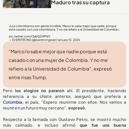
Maduro tras su captura
«Los colombianos son gente increíble. Marco lo sabe mejor que nadie, porque
está casado con una colombiana. Y no me refiero a la Universidad de Columbia».
pic.twitter.com/r3ybQZHPWV
— EVERSTRONG (@everstrongever)
January 10, 2026
“Marco lo sabe mejor que nadie porque está
casado con una mujer de Colombia. Y no me
refiero a la Universidad de Columbia”, expresó
entre risas Trump.
Pero
los elogios no pararon
ahí. El presidente, haciendo
referencia a su chiste anterior, aseguró que prefería a
Colombia
, el país. “Espero reunirme con ellos. Nos vamos a
reunir en un futuro muy cercano”,
expresó.
Respecto a la llamada con Gustavo Petro, se mostró mucho
más calmado, e incluso afirmó
que fue una buena