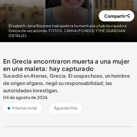
Compartir
Elisabeth-Jane Ross era trabajadora humanitaria y habría viajado a
Grecia de vacaciones. FOTOS: CANVA (FONDO) Y THE GUARDIAN
(DETALLE).
En Grecia encontraron muerta a una mujer
en una maleta: hay capturado
Sucedió en Atenas, Grecia. El sospechoso, un hombre
de origen afgano, negó su responsabilidad; las
autoridades investigan.
04 de agosto de 2026
Internacional
Águeda Villa