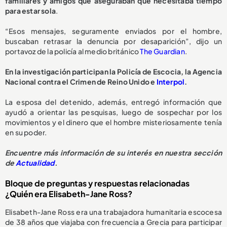
familiares y amigos que aseguraban que necesitaba tiempo
para estar sola
.
“Esos mensajes, seguramente enviados por el hombre,
buscaban retrasar la denuncia por desaparición”, dijo un
portavoz de la policía al medio británico
The Guardian
.
En la investigación participan la Policía de Escocia, la Agencia
Nacional contra el Crimen de Reino Unido e
Interpol
.
La esposa del detenido, además, entregó información que
ayudó a orientar las pesquisas, luego de sospechar por los
movimientos y el dinero que el hombre misteriosamente tenía
en su poder.
Encuentre más información de su interés en nuestra sección
de
Actualidad
.
Bloque de preguntas y respuestas relacionadas
¿Quién era Elisabeth-Jane Ross?
Elisabeth-Jane Ross era una trabajadora humanitaria escocesa
de 38 años que viajaba con frecuencia a Grecia para participar