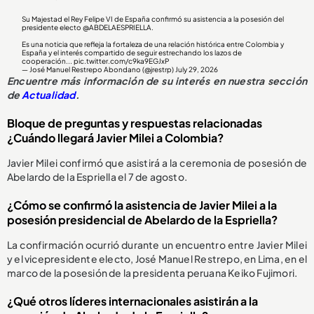
Su Majestad el Rey Felipe VI de España confirmó su asistencia a la posesión del
presidente electo
@ABDELAESPRIELLA
.
Es una noticia que refleja la fortaleza de una relación histórica entre Colombia y
España y el interés compartido de seguir estrechando los lazos de
cooperación...
pic.twitter.com/c9ka9EGJxP
— José Manuel Restrepo Abondano (@jrestrp)
July 29, 2026
Encuentre más información de su interés en nuestra sección
de
Actualidad
.
Bloque de preguntas y respuestas relacionadas
¿Cuándo llegará Javier Milei a Colombia?
Javier Milei confirmó que asistirá a la ceremonia de posesión de
Abelardo de la Espriella el 7 de agosto.
¿Cómo se confirmó la asistencia de Javier Milei a la
posesión presidencial de Abelardo de la Espriella?
La confirmación ocurrió durante un encuentro entre Javier Milei
y el vicepresidente electo, José Manuel Restrepo, en Lima, en el
marco de la posesión de la presidenta peruana Keiko Fujimori.
¿Qué otros líderes internacionales asistirán a la