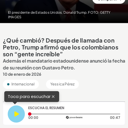
El presidente de Estados Unidos, Donald Trump. FOTO: GETTY
IMAGES
¿Qué cambió? Después de llamada con
Petro, Trump afirmó que los colombianos
son “gente increíble”
Además el mandatario estadounidense anunció la fecha
de su reunión con Gustavo Petro.
10 de enero de 2026
Internacional
Yessica Pérez
×
Toca para escuchar
ESCUCHA EL RESUMEN
Tiempo transcurrido: 0 segundos
Dura
00:00
00:47