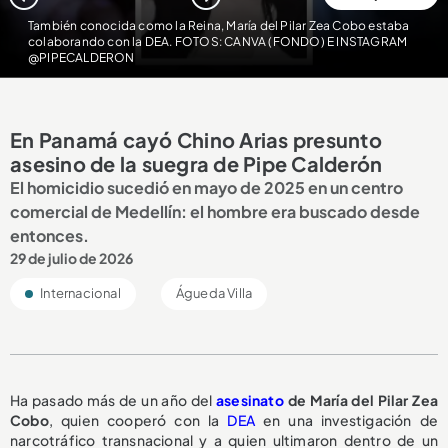
También conocida como la Reina, María del Pilar Zea Cobo estaba
colaborando con la DEA. FOTOS: CANVA (FONDO) E INSTAGRAM
@PIPECALDERON
En Panamá cayó Chino Arias presunto
asesino de la suegra de Pipe Calderón
El homicidio sucedió en mayo de 2025 en un centro
comercial de Medellín: el hombre era buscado desde
entonces.
29 de julio de 2026
Internacional
Águeda Villa
Ha pasado más de un año del
asesinato
de María del Pilar Zea
Cobo
, quien cooperó con la
DEA
en una investigación de
narcotráfico transnacional y a quien ultimaron dentro de un