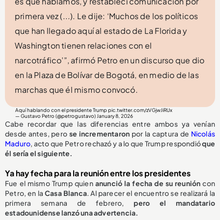
es que hablamos, y restablecí comunicación por
primera vez (...). Le dije: ‘Muchos de los políticos
que han llegado aquí al estado de La Florida y
Washington tienen relaciones con el
narcotráfico’”, afirmó Petro en un discurso que dio
en la Plaza de Bolívar de Bogotá, en medio de las
marchas que él mismo convocó.
Aquí hablando con el presidente Trump
pic.twitter.com/zVGjwJiRUx
— Gustavo Petro (@petrogustavo)
January 8, 2026
Cabe recordar que las diferencias entre ambos ya venían
desde antes, pero
se incrementaron
por la captura de
Nicolás
Maduro
, acto que Petro rechazó y a lo que Trump respondió
que
él sería el siguiente.
Ya hay fecha para la reunión entre los presidentes
Fue el mismo Trump quien
anunció la fecha de su reunión
con
Petro, en la
Casa Blanca
. Al parecer el encuentro se realizará la
primera semana de febrero,
pero el mandatario
estadounidense lanzó una advertencia.