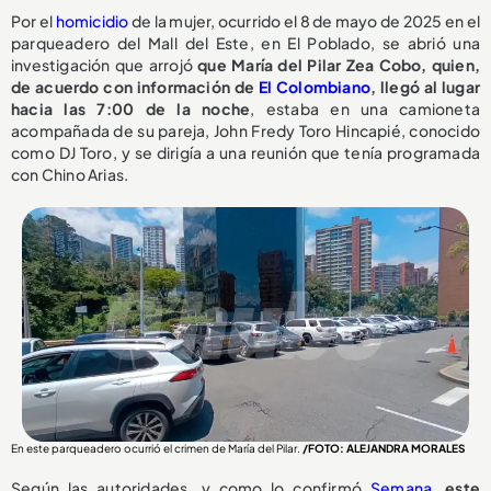
Por el
homicidio
de la mujer, ocurrido el 8 de mayo de 2025 en el
parqueadero del Mall del Este, en El Poblado, se abrió una
investigación que arrojó
que María del Pilar Zea Cobo, quien,
de acuerdo con información de
El Colombiano
, llegó al lugar
hacia las 7:00 de la noche
, estaba en una camioneta
acompañada de su pareja, John Fredy Toro Hincapié, conocido
como DJ Toro, y se dirigía a una reunión que tenía programada
con Chino Arias.
En este parqueadero ocurrió el crimen de María del Pilar.
/FOTO: ALEJANDRA MORALES
Según las autoridades, y como lo confirmó
Semana
,
este