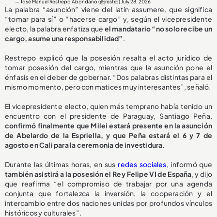
— José Manuel Restrepo Abondano (@jrestrp)
July 28, 2026
La palabra “asunción” viene del latín assumere, que significa
“tomar para sí” o “hacerse cargo” y, según el vicepresidente
electo, la palabra enfatiza que
el mandatario “no solo recibe un
cargo, asume una responsabilidad”
.
Restrepo explicó que la posesión resalta el acto jurídico de
tomar posesión del cargo, mientras que la asunción pone el
énfasis en el deber de gobernar. “Dos palabras distintas para el
mismo momento, pero con matices muy interesantes”, señaló.
El vicepresidente electo, quien más temprano había tenido un
encuentro con el presidente de Paraguay, Santiago Peña,
confirmó finalmente que Milei estará presente en la asunción
de Abelardo de la Espriella, y que Peña estará el 6 y 7 de
agosto en Cali para la ceremonia de investidura.
Durante las últimas horas, en sus
redes sociales
, informó que
también asistirá a la posesión el Rey Felipe VI de España
, y dijo
que reafirma “el compromiso de trabajar por una agenda
conjunta que fortalezca la inversión, la cooperación y el
intercambio entre dos naciones unidas por profundos vínculos
históricos y culturales”.