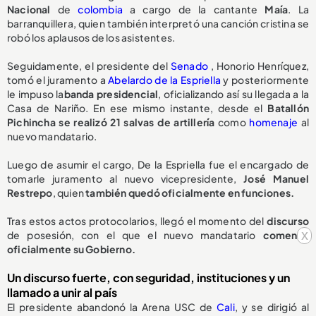
Nacional
de
colombia
a cargo de la cantante
Maía
. La
barranquillera, quien también interpretó una canción cristina se
robó los aplausos de los asistentes.
Seguidamente, el presidente del
Senado
, Honorio Henríquez,
tomó el juramento a
Abelardo de la Espriella
y posteriormente
le impuso la
banda presidencial
, oficializando así su llegada a la
Casa de Nariño. En ese mismo instante, desde el
Batallón
Pichincha se realizó 21 salvas de artillería
como
homenaje
al
nuevo mandatario.
Luego de asumir el cargo, De la Espriella fue el encargado de
tomarle juramento al nuevo vicepresidente,
José Manuel
Restrepo
, quien
también quedó oficialmente en funciones.
Tras estos actos protocolarios, llegó el momento del
discurso
x
de posesión, con el que el nuevo mandatario
comenzó
oficialmente su Gobierno.
Un discurso fuerte, con seguridad, instituciones y un
llamado a unir al país
El presidente abandonó la Arena USC de
Cali
, y se dirigió al