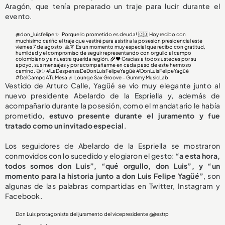
Aragón, que tenía preparado un traje para lucir durante el
evento.
@don_luisfelipe
✨ ¡Porque lo prometido es deuda! 🇨🇴 Hoy recibo con
muchísimo cariño el traje que vestiré para asistir a la posesión presidencial este
viernes 7 de agosto. 🙏👔 Es un momento muy especial que recibo con gratitud,
humildad y el compromiso de seguir representando con orgullo al campo
colombiano y a nuestra querida región. 🌾❤️ Gracias a todos ustedes por su
apoyo, sus mensajes y por acompañarme en cada paso de este hermoso
camino. 🤝✨
#LaDespensaDeDonLuisFelipeYagüé
#DonLuisFelipeYagüé
#DelCampoATuMesa
♬ Lounge Sax Groove - Gummy MusicLab
Vestido de Arturo Calle, Yagüé se vio muy elegante junto al
nuevo presidente Abelardo de la Espriella y, además de
acompañarlo durante la posesión, como el mandatario le había
prometido,
estuvo presente durante el juramento y
fue
tratado como un invitado especial
.
Los seguidores de Abelardo de la Espriella se mostraron
conmovidos con lo sucedido y elogiaron el gesto:
“a esta hora,
todos somos don Luis”, “qué orgullo, don Luis”, y “un
momento para la historia junto a don Luis Felipe Yagüé”
, son
algunas de las palabras compartidas en Twitter, Instagram y
Facebook.
Don Luis protagonista del juramento del vicepresidente
@jrestrp