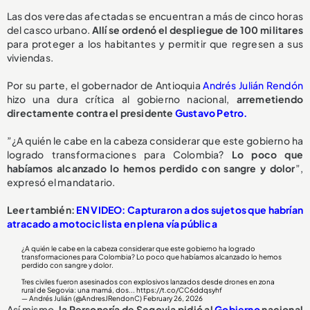
Las dos veredas afectadas se encuentran a más de cinco horas
del casco urbano.
Allí se ordenó el despliegue de 100 militares
para proteger a los habitantes y permitir que regresen a sus
viviendas.
Por su parte, el gobernador de Antioquia
Andrés Julián Rendón
hizo una dura crítica al gobierno nacional,
arremetiendo
directamente contra el presidente
Gustavo Petro.
”¿A quién le cabe en la cabeza considerar que este gobierno ha
logrado transformaciones para Colombia?
Lo poco que
habíamos alcanzado lo hemos perdido con sangre y dolor
”,
expresó el mandatario.
Leer también:
EN VIDEO: Capturaron a dos sujetos que habrían
atracado a motociclista en plena vía pública
¿A quién le cabe en la cabeza considerar que este gobierno ha logrado
transformaciones para Colombia? Lo poco que habíamos alcanzado lo hemos
perdido con sangre y dolor.
Tres civiles fueron asesinados con explosivos lanzados desde drones en zona
rural de Segovia: una mamá, dos...
https://t.co/CC6ddqsyhf
— Andrés Julián (@AndresJRendonC)
February 26, 2026
Así mismo,
la Personería de Segovia pidió al
Gobierno
nacional