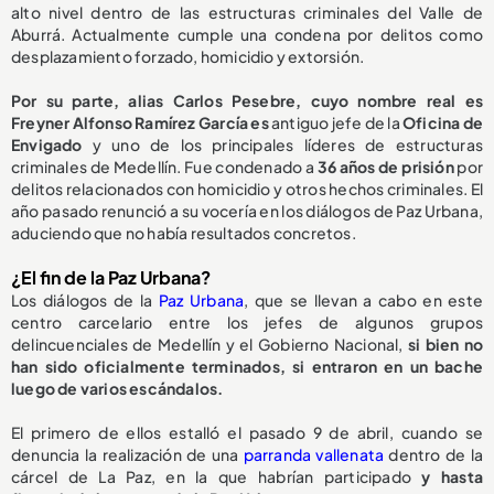
alto nivel dentro de las estructuras criminales del Valle de
Aburrá. Actualmente cumple una condena por delitos como
desplazamiento forzado, homicidio y extorsión.
Por su parte, alias Carlos Pesebre, cuyo nombre real es
Freyner Alfonso Ramírez García es
antiguo jefe de la
Oficina de
Envigado
y uno de los principales líderes de estructuras
criminales de Medellín. Fue condenado a
36 años de prisión
por
delitos relacionados con homicidio y otros hechos criminales. El
año pasado renunció a su vocería en los diálogos de Paz Urbana,
aduciendo que no había resultados concretos.
¿El fin de la Paz Urbana?
Los diálogos de la
Paz Urbana
, que se llevan a cabo en este
centro carcelario entre los jefes de algunos grupos
delincuenciales de Medellín y el Gobierno Nacional,
si bien no
han sido oficialmente terminados, si entraron en un bache
luego de varios escándalos.
El primero de ellos estalló el pasado 9 de abril, cuando se
denuncia la realización de una
parranda vallenata
dentro de la
cárcel de La Paz, en la que habrían participado
y hasta