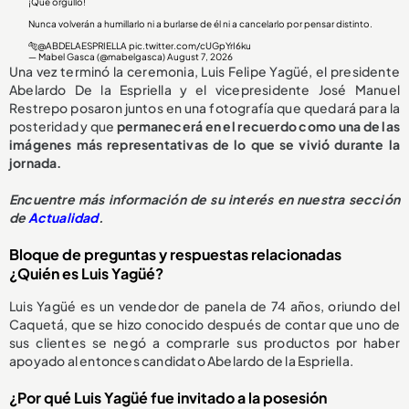
¡Que orgullo!
Nunca volverán a humillarlo ni a burlarse de él ni a cancelarlo por pensar distinto.
🐅
@ABDELAESPRIELLA
pic.twitter.com/cUGpYrI6ku
— Mabel Gasca (@mabelgasca)
August 7, 2026
Una vez terminó la ceremonia, Luis Felipe Yagüé, el presidente
Abelardo De la Espriella y el vicepresidente José Manuel
Restrepo posaron juntos en una fotografía que quedará para la
posteridad y que
permanecerá en el recuerdo como una de las
imágenes más representativas de lo que se vivió durante la
jornada.
Encuentre más información de su interés en nuestra sección
de
Actualidad
.
Bloque de preguntas y respuestas relacionadas
¿Quién es Luis Yagüé?
Luis Yagüé es un vendedor de panela de 74 años, oriundo del
Caquetá, que se hizo conocido después de contar que uno de
sus clientes se negó a comprarle sus productos por haber
apoyado al entonces candidato Abelardo de la Espriella.
¿Por qué Luis Yagüé fue invitado a la posesión