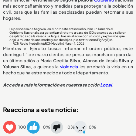
más acompañamiento y medidas para proteger a la población
civil, para que las familias desplazadas puedan retornar a sus
hogares.
La personería de Segovia, en el nordeste antioqueño, hizo un llamado al
Gobierno Nacional para garantizar el retorno a casa de 130 personas que salieron
desplazadas de la vereda La Jagua, tras un ataque con un dron y explosivos que
dejó la muerte de una madre y sus dos hijos.
pic.twitter.com/Eig8eyEjsh
— RCN Radio Medellín (@RCNMedellin)
March 1, 2026
Mientras el Ejército busca retomar el orden público, este
domingo 1.° de marzo cientos de personas marcharon para dar
un último adiós a
María Cecilia Silva, Alonso de Jesús Silva y
Yalusan Silva
, a quienes la
violencia
les arrebató la vida en un
hecho que ha estremecido a todo el departamento.
Accede a más información en nuestra sección
Local
.
Reacciona a esta noticia:
100
0%
0%
0%