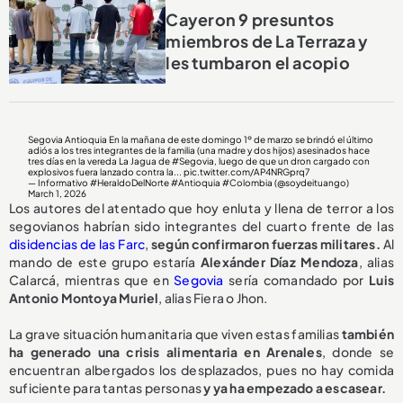
Cayeron 9 presuntos
miembros de La Terraza y
les tumbaron el acopio
Segovia Antioquia En la mañana de este domingo 1º de marzo se brindó el último
adiós a los tres integrantes de la familia (una madre y dos hijos) asesinados hace
tres días en la vereda La Jagua de
#Segovia
, luego de que un dron cargado con
explosivos fuera lanzado contra la...
pic.twitter.com/AP4NRGprq7
— Informativo #HeraldoDelNorte #Antioquia #Colombia (@soydeituango)
March 1, 2026
Los autores del atentado que hoy enluta y llena de terror a los
segovianos habrían sido integrantes del cuarto frente de las
disidencias de las Farc
,
según confirmaron fuerzas militares.
Al
mando de este grupo estaría
Alexánder Díaz Mendoza
, alias
Calarcá, mientras que en
Segovia
sería comandado por
Luis
Antonio Montoya Muriel
, alias Fiera o Jhon.
La grave situación humanitaria que viven estas familias
también
ha generado una crisis alimentaria en Arenales
, donde se
encuentran albergados los desplazados, pues no hay comida
suficiente para tantas personas
y ya ha empezado a escasear.