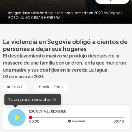
Imagen ilustrativa de desplazamiento, tomada en 2023 en Segovia.
FOTO: JULIO CÉSAR HERRERA
La violencia en Segovia obligó a cientos de
personas a dejar sus hogares
El desplazamiento masivo se produjo después de la
masacre de una familia con un dron, en la que murieron
una madre y sus dos hijos en la vereda La Jagua.
02 de marzo de 2026
Local
Yessica Pérez
×
Toca para escuchar
ESCUCHA EL RESUMEN
Tiempo transcurrido: 0 segundos
Dura
00:00
00:46