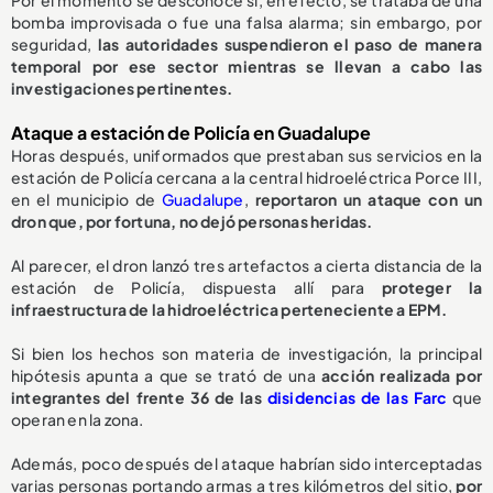
Por el momento se desconoce si, en efecto, se trataba de una
bomba improvisada o fue una falsa alarma; sin embargo, por
seguridad,
las autoridades suspendieron el paso de manera
temporal por ese sector mientras se llevan a cabo las
investigaciones pertinentes.
Ataque a estación de Policía en Guadalupe
Horas después, uniformados que prestaban sus servicios en la
estación de Policía cercana a la central hidroeléctrica Porce III,
en el municipio de
Guadalupe
,
reportaron un ataque con un
dron que, por fortuna, no dejó personas heridas.
Al parecer, el dron lanzó tres artefactos a cierta distancia de la
estación de Policía, dispuesta allí para
proteger la
infraestructura de la hidroeléctrica perteneciente a EPM.
Si bien los hechos son materia de investigación, la principal
hipótesis apunta a que se trató de una
acción realizada por
integrantes del frente 36 de las
disidencias de las Farc
que
operan en la zona.
Además, poco después del ataque habrían sido interceptadas
varias personas portando armas a tres kilómetros del sitio,
por