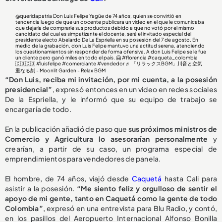
@queridapatria
Don Luis Felipe Yagüe de 74 años, quien se convirtió en
tendencia luego de que un docente publicara un video en el que le comunicaba
que dejaría de comprarle sus productos debido a que no votó por el mismo
candidato del cual es simpatizante el docente, será el invitado especial del
presidente electo Abelardo De La Espriella en su posesión del 7 de agosto. En
medio de la grabación, don Luis Felipe mantuvo una actitud serena, atendiendo
los cuestionamientos sin responder de forma ofensiva. A don Luis Felipe se le fue
un cliente pero ganó miles en todo el país. 🤗
#florencia
#caqueta_colombia
🇨🇴🇨🇴
#luisfelipe
#comerciante
#vendedor
♬ 「リラックスBGM」川音と空気
重なる刻 - Moonlit Garden - Relax BGM
“Don Luis, reciba mi invitación, por mi cuenta, a la posesión
presidencial”
, expresó entonces en un video en redes sociales
De la Espriella, y le informó que su equipo de trabajo se
encargaría de todo.
En la publicación añadió de paso que
sus próximos ministros de
Comercio y Agricultura lo asesorarían personalmente
y
crearían, a partir de su caso, un programa especial de
emprendimientos para vendedores de panela.
El hombre, de 74 años, viajó desde
Caquetá
hasta Cali para
asistir a la posesión.
“Me siento feliz y orgulloso de sentir el
apoyo de mi gente, tanto en Caquetá como la gente de todo
Colombia”
, expresó en una entrevista para Blu Radio, y contó,
en los pasillos del Aeropuerto Internacional Alfonso Bonilla