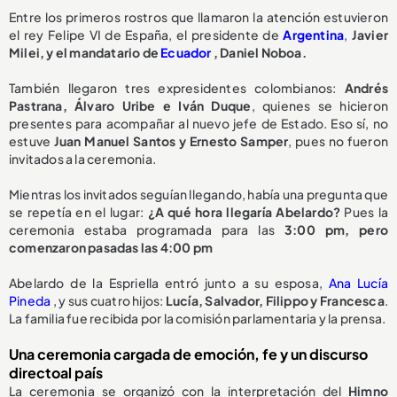
Entre los primeros rostros que llamaron la atención estuvieron
el rey Felipe VI de España, el presidente de
Argentina
,
Javier
Milei, y el mandatario de
Ecuador
, Daniel Noboa.
También llegaron tres expresidentes colombianos:
Andrés
Pastrana, Álvaro Uribe e Iván Duque
, quienes se hicieron
presentes para acompañar al nuevo jefe de Estado. Eso sí, no
estuve
Juan Manuel Santos y Ernesto Samper
, pues no fueron
invitados a la ceremonia.
Mientras los invitados seguían llegando, había una pregunta que
se repetía en el lugar:
¿A qué hora llegaría Abelardo?
Pues la
ceremonia estaba programada para las
3:00 pm, pero
comenzaron pasadas las 4:00 pm
Abelardo de la Espriella entró junto a su esposa,
Ana Lucía
Pineda
, y sus cuatro hijos:
Lucía, Salvador, Filippo y Francesca
.
La familia fue recibida por la comisión parlamentaria y la prensa.
Una ceremonia cargada de emoción, fe y un discurso
directoal país
La ceremonia se organizó con la interpretación del
Himno