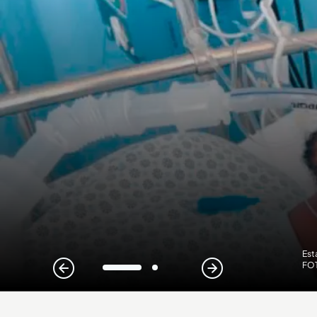
Est
FOT
1
2