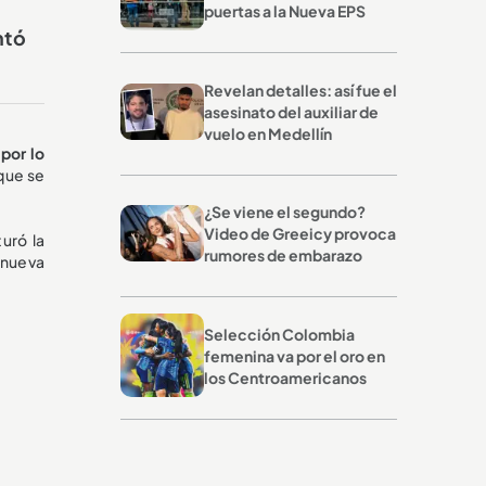
puertas a la Nueva EPS
ntó
Revelan detalles: así fue el
asesinato del auxiliar de
vuelo en Medellín
por lo
 que se
¿Se viene el segundo?
Video de Greeicy provoca
turó la
rumores de embarazo
 nueva
Selección Colombia
femenina va por el oro en
los Centroamericanos