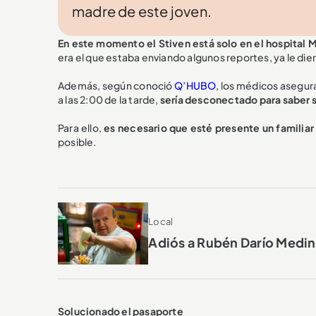
madre de este joven.
En este momento el Stiven está solo en el hospital 
era el que estaba enviando algunos reportes, ya le dier
Además, según conoció
Q’HUBO
, los médicos asegur
a las 2:00 de la tarde,
sería desconectado para saber si
Para ello,
es necesario que esté presente un familia
posible.
Local
Adiós a Rubén Darío Medin
Solucionado el pasaporte