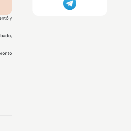
entó y
ábado,
pronto