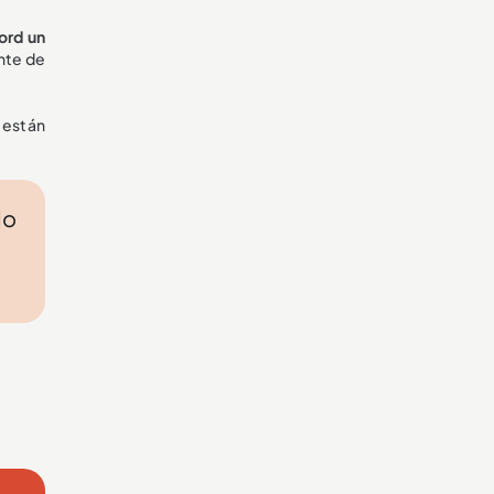
ord un
nte de
 están
lo