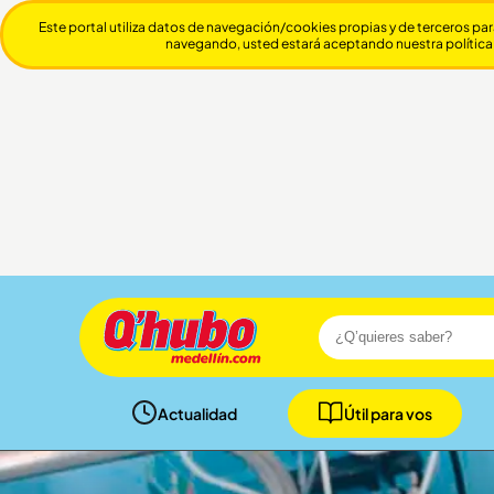
Este portal utiliza datos de navegación/cookies propias y de terceros par
navegando, usted estará aceptando nuestra política
Actualidad
Útil para vos