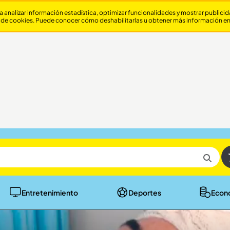
a analizar información estadística, optimizar funcionalidades y mostrar publici
 de cookies. Puede conocer cómo deshabilitarlas u obtener más información e
Entretenimiento
Deportes
Econ