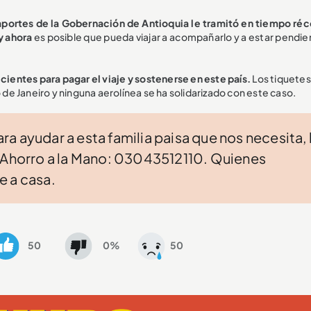
aportes de la Gobernación de Antioquia le tramitó en tiempo réc
y ahora
es posible que pueda viajar a acompañarlo y a estar pendie
cientes para pagar el viaje y sostenerse en este país.
Los tiquetes
o de Janeiro y ninguna aerolínea se ha solidarizado con este caso.
para ayudar a esta familia paisa que nos necesita, 
e Ahorro a la Mano: 03043512110. Quienes
e a casa.
50
0%
50