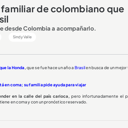
a familiar de colombiano que
il
iaje desde Colombia a acompañarlo.
Sindy Valle
que la Honda
,
que se fue hace un año a
Brasil
en busca de un mejor 
tá en coma; su familia pide ayuda para viajar
der en la calle del país carioca,
pero infortunadamente el 
 tiene en coma y con un pronóstico reservado.