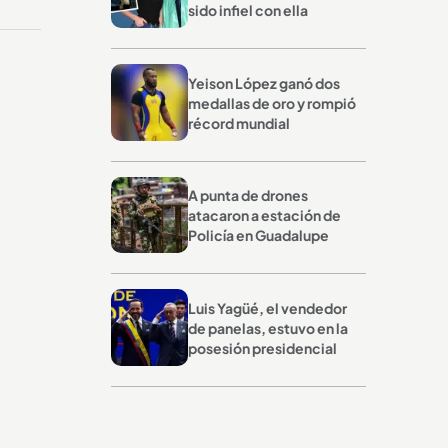
sido infiel con ella
Yeison López ganó dos
medallas de oro y rompió
récord mundial
A punta de drones
atacaron a estación de
Policía en Guadalupe
Luis Yagüé, el vendedor
de panelas, estuvo en la
posesión presidencial