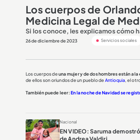
Los cuerpos de Orlando
Medicina Legal de Medel
Si los conoce, les explicamos cómo h
26 de diciembre de 2023
Servicios sociales
Los cuerpos de
una mujer y de dos hombres están a la
de ellos son oriundos de un pueblo de
Antioquia
, el ot
También puede leer:
En la noche de Navidad se regist
Nacional
EN VIDEO: Saruma demostró qu
de Andrea Valdiri