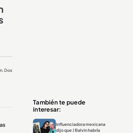
n
s
n. Dos
También te puede
interesar:
jas
Influenciadora mexicana
dijo que J Balvin habría