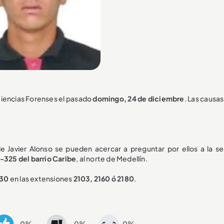
 Ciencias Forenses el pasado
domingo, 24 de diciembre
. Las causas
e Javier Alonso se pueden acercar a preguntar por ellos a la s
-325 del barrio Caribe
, al norte de Medellín.
 30
en las extensiones
2103, 2160 ó 2180
.
0%
0%
0%