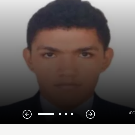
/F
1
2
3
4