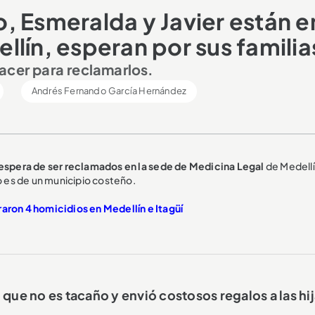
, Esmeralda y Javier están e
lín, esperan por sus familia
acer para reclamarlos.
Andrés Fernando García Hernández
 espera de ser reclamados en la sede de Medicina Legal
de Medellí
ro es de un municipio costeño.
raron 4 homicidios en Medellín e Itagüí
e no es tacaño y envió costosos regalos a las hi