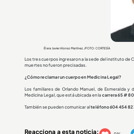
Él era Javier Alonso Martínez. /FOTO: CORTESÍA
Los tres cuerpos ingresaron a la sede del instituto de
muertes no fueron precisadas.
¿Cómo reclamar un cuerpo en Medicina Legal?
Los familiares de Orlando Manuel, de Esmeralda y d
Medicina Legal, que está ubicada en la
carrera 65 # 80
También se pueden comunicar al
teléfono 604 454 82
Reacciona a esta noticia:
0%