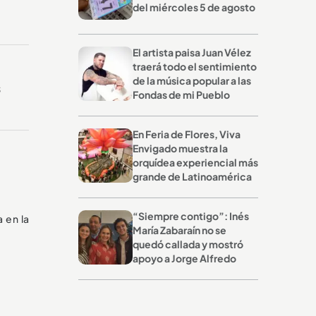
del miércoles 5 de agosto
El artista paisa Juan Vélez
traerá todo el sentimiento
de la música popular a las
s
Fondas de mi Pueblo
En Feria de Flores, Viva
Envigado muestra la
orquídea experiencial más
grande de Latinoamérica
“Siempre contigo”: Inés
 en la
María Zabaraín no se
quedó callada y mostró
apoyo a Jorge Alfredo