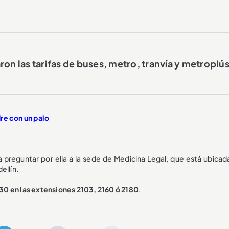
aron las tarifas de buses, metro, tranvía y metroplú
re con un palo
 preguntar por ella a la sede de Medicina Legal, que está ubicada
ellín.
30 en las extensiones 2103, 2160 ó 2180
.