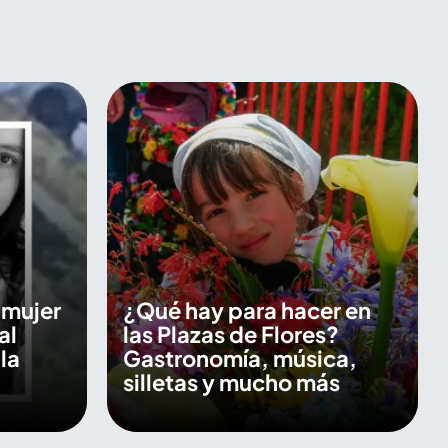
a mujer
¿Qué hay para hacer en
al
las Plazas de Flores?
la
Gastronomía, música,
silletas y mucho más