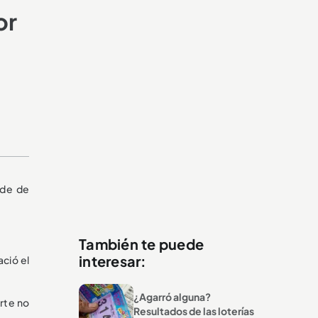
or
ede de
También te puede
interesar:
ació el
¿Agarró alguna?
rte no
Resultados de las loterías