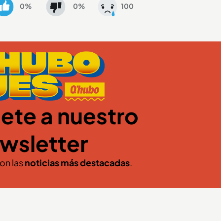
0%
0%
100
ete a nuestro
wsletter
con las
noticias más destacadas
.