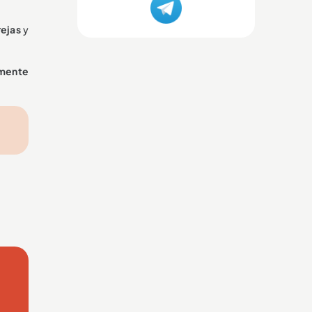
rejas
y
amente