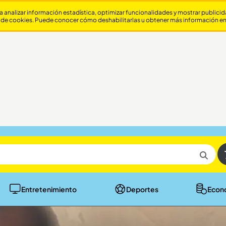
a analizar información estadística, optimizar funcionalidades y mostrar publici
 de cookies. Puede conocer cómo deshabilitarlas u obtener más información e
Entretenimiento
Deportes
Econ