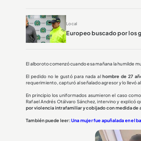
Local
Europeo buscado por los g
El alboroto comenzó cuando esa mañana la humilde mujer 
El pedido no le gustó para nada al
hombre de 27 año
requerimiento, capturó al señalado agresor y lo llevó a
En principio los uniformados asumieron el caso como
Rafael Andrés Otálvaro Sánchez, intervino y explicó qu
por violencia intrafamiliar y cobijado con medida d
También puede leer:
Una mujer fue apuñalada en el b