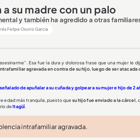
a a su madre con un palo
ntal y también ha agredido a otras familiare
rés Felipe Osorio García
sesinarme”. Esa fue la dura y dolorosa frase que una mujer le dij
ntrafamiliar agravada en contra de su hijo
,
luego de ser atacada 
señalado de apuñalar a su cuñada y golpear a su mujer e hijo de 2 
 de edad más tranquila, puesto que
su hijo fue enviado a la cárcel
, 
rio de
Itagüí
.
iolencia intrafamiliar agravada.