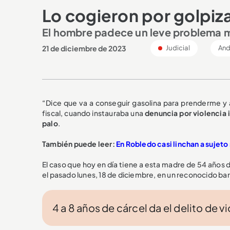
Lo cogieron por golpiz
El hombre padece un leve problema me
21 de diciembre de 2023
Judicial
And
“Dice que va a conseguir gasolina para prenderme y a
fiscal, cuando instauraba una
denuncia por violencia i
palo
.
También puede leer:
En Robledo casi linchan a sujeto 
El caso que hoy en día tiene a esta madre de 54 años
el pasado lunes, 18 de diciembre, en un reconocido bar
4 a 8 años de cárcel da el delito de v