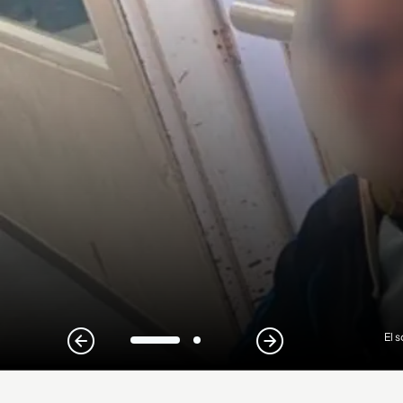
El 
1
2