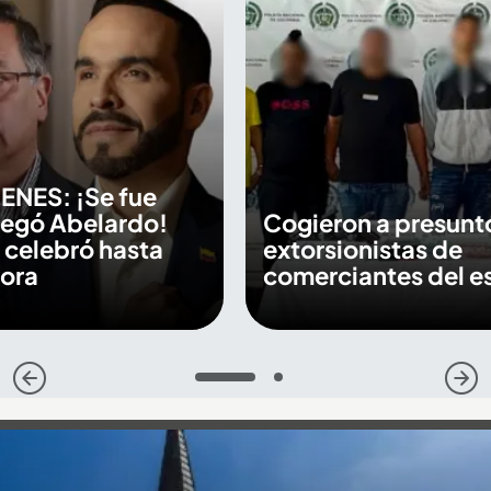
ENES: ¡Se fue
llegó Abelardo!
Cogieron a presunt
 celebró hasta
extorsionistas de
vora
comerciantes del e
1
2