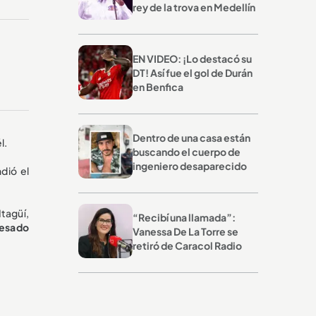
rey de la trova en Medellín
EN VIDEO: ¡Lo destacó su
DT! Así fue el gol de Durán
en Benfica
Dentro de una casa están
l.
buscando el cuerpo de
ingeniero desaparecido
ndió el
tagüí,
“Recibí una llamada”:
cesado
Vanessa De La Torre se
retiró de Caracol Radio