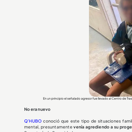
En un principio el señalado agresor fue llevado al Centro de Tra
No era nuevo
Q’HUBO
conoció que este tipo de situaciones fami
mental, presuntamente
venía agrediendo a su prog