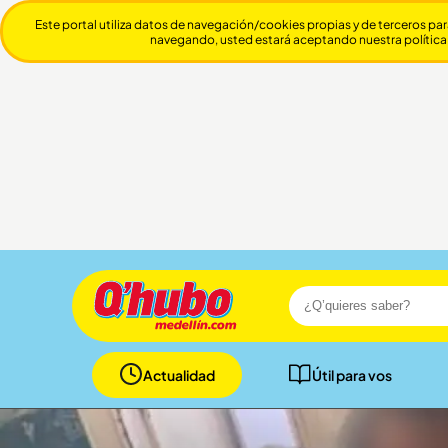
Este portal utiliza datos de navegación/cookies propias y de terceros par
navegando, usted estará aceptando nuestra política
Actualidad
Útil para vos