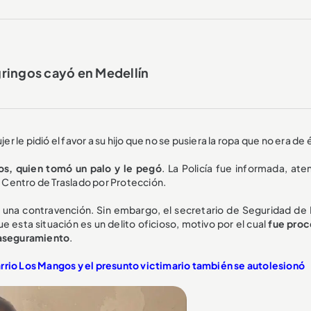
ringos cayó en Medellín
le pidió el favor a su hijo que no se pusiera la ropa que no era de é
s, quien tomó un palo y le pegó
. La Policía fue informada, ate
l Centro de Traslado por Protección.
 una contravención. Sin embargo, el secretario de Seguridad de I
e esta situación es un delito oficioso, motivo por el cual
fue pro
e aseguramiento
.
arrio Los Mangos y el presunto victimario también se autolesionó