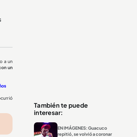
s
o a un
con un
años
ocurrió
También te puede
interesar:
EN IMÁGENES: Guacuco
repitió, se volvió a coronar