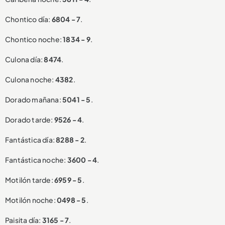
Chontico día:
6804 - 7
.
Chontico noche:
1834 - 9
.
Culona día:
8474
.
Culona noche:
4382
.
Dorado mañana:
5041 - 5
.
Dorado tarde:
9526 - 4
.
Fantástica día:
8288 - 2
.
Fantástica noche:
3600 - 4
.
Motilón tarde:
6959 - 5
.
Motilón noche:
0498 - 5
.
Paisita día:
3165 - 7
.