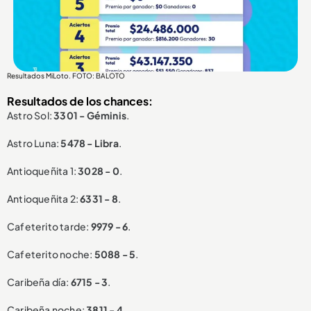
Resultados MiLoto. FOTO: BALOTO
Resultados de los chances:
Astro Sol:
3301 - Géminis
.
Astro Luna:
5478 - Libra
.
Antioqueñita 1:
3028 - 0
.
Antioqueñita 2:
6331 - 8
.
Cafeterito tarde:
9979 - 6
.
Cafeterito noche:
5088 - 5
.
Caribeña día:
6715 - 3
.
Caribeña noche:
3811 - 4
.