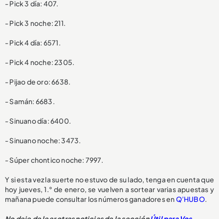
- Pick 3 día: 407.
- Pick 3 noche: 211.
- Pick 4 día: 6571.
- Pick 4 noche: 2305.
- Pijao de oro: 6638.
- Samán: 6683.
- Sinuano día: 6400.
- Sinuano noche: 3473.
- Súper chontico noche: 7997.
Y si esta vez la suerte no estuvo de su lado, tenga en cuenta que
hoy jueves, 1.° de enero, se vuelven a sortear varias apuestas y
mañana puede consultar los números ganadores en
Q’HUBO
.
No deje de leer otras noticias de la sección
Útil para Vos
.