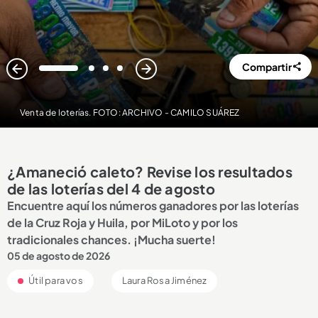
Compartir
1
2
3
4
Venta de loterías. FOTO: ARCHIVO - CAMILO SUÁREZ
¿Amaneció caleto? Revise los resultados
de las loterías del 4 de agosto
Encuentre aquí los números ganadores por las loterías
de la Cruz Roja y Huila, por MiLoto y por los
tradicionales chances. ¡Mucha suerte!
05 de agosto de 2026
Útil para vos
Laura Rosa Jiménez