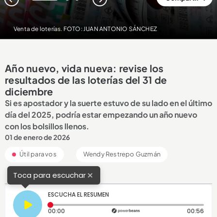
1
2
3
Venta de loterías. FOTO: JUAN ANTONIO SÁNCHEZ
Año nuevo, vida nueva: revise los
resultados de las loterías del 31 de
diciembre
Si es apostador y la suerte estuvo de su lado en el último
día del 2025, podría estar empezando un año nuevo
con los bolsillos llenos.
01 de enero de 2026
Útil para vos
Wendy Restrepo Guzmán
×
Toca para escuchar
ESCUCHA EL RESUMEN
Tiempo transcurrido: 0 segundos
Dura
00:00
00:56