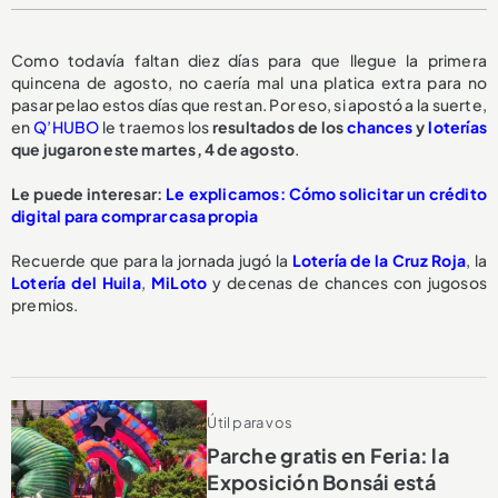
Como todavía faltan diez días para que llegue la primera
quincena de agosto, no caería mal una platica extra para no
pasar pelao estos días que restan. Por eso, si apostó a la suerte,
en
Q’HUBO
le traemos los
resultados de los
chances
y
loterías
que jugaron este martes, 4 de agosto
.
Le puede interesar:
Le explicamos: Cómo solicitar un crédito
digital para comprar casa propia
Recuerde que para la jornada jugó la
Lotería de la Cruz Roja
, la
Lotería del Huila
,
MiLoto
y decenas de chances con jugosos
premios.
Útil para vos
Parche gratis en Feria: la
Exposición Bonsái está