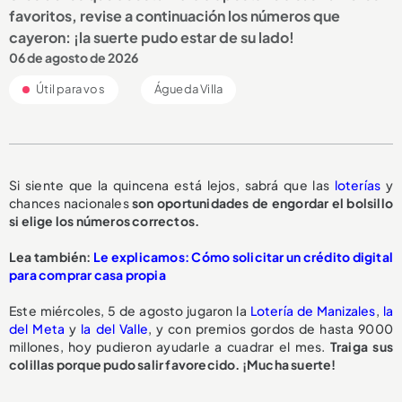
favoritos, revise a continuación los números que
cayeron: ¡la suerte pudo estar de su lado!
06 de agosto de 2026
Útil para vos
Águeda Villa
Si siente que la quincena está lejos, sabrá que las
loterías
y
chances nacionales
son oportunidades de engordar el bolsillo
si elige los números correctos.
Lea también:
Le explicamos: Cómo solicitar un crédito digital
para comprar casa propia
Este miércoles, 5 de agosto jugaron la
Lotería de Manizales
,
la
del Meta
y
la del Valle
, y con premios gordos de hasta 9000
millones, hoy pudieron ayudarle a cuadrar el mes.
Traiga sus
colillas porque pudo salir favorecido. ¡Mucha suerte!