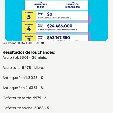
Resultados MiLoto. FOTO: BALOTO
Resultados de los chances:
Astro Sol:
3301 - Géminis
.
Astro Luna:
5478 - Libra
.
Antioqueñita 1:
3028 - 0
.
Antioqueñita 2:
6331 - 8
.
Cafeterito tarde:
9979 - 6
.
Cafeterito noche:
5088 - 5
.