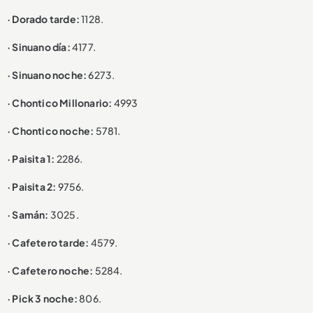
· Dorado tarde:
1128.
· Sinuano día:
4177.
· Sinuano noche:
6273.
· Chontico Millonario:
4993
· Chontico noche:
5781.
· Paisita 1:
2286.
· Paisita 2:
9756.
· Samán:
3025.
· Cafetero tarde:
4579.
· Cafetero noche:
5284.
· Pick 3 noche:
806.