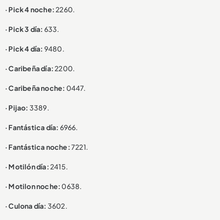
· Pick 4 noche:
2260.
· Pick 3 día:
633.
· Pick 4 día:
9480.
· Caribeña día:
2200.
· Caribeña noche:
0447.
· Pijao:
3389.
· Fantástica día:
6966.
· Fantástica noche:
7221.
· Motilón día:
2415.
· Motilon noche:
0638.
· Culona día:
3602.