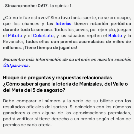
· Sinuano noche: 0617
. La quinta:
1
.
¿Cómo le fue esta vez? Si no tuvo tanta suerte, no se preocupe,
que los chances y
las
loterías
tienen rotación periódica
durante toda la semana.
Todos los jueves, por ejemplo, juegan
el
MiLoto
y el
ColorLoto
, y los sábados repiten el
Baloto
y la
Revancha,
todos ellos con premios acumulados de miles de
millones. ¡Tiene tiempo de jugarlos!
Encuentre más información de su interés en nuestra sección
Útil para vos
.
Bloque de preguntas y respuestas relacionadas
¿Cómo saber si gané la lotería de Manizales, del Valle o
del Meta del 5 de aagosto?
Debe comparar el número y la serie de su billete con los
resultados oficiales del sorteo. Si coinciden con los números
ganadores o con alguna de las aproximaciones premiadas,
podrá verificar si tiene derecho a un premio según el plan de
premios de cada lotería.