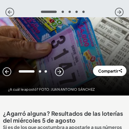
1
2
3
4
5
Compartir
1
2
3
¿A cuál le apostó? FOTO: JUAN ANTONIO SÁNCHEZ
¿Agarró alguna? Resultados de las loterías
del miércoles 5 de agosto
Si es de los que acostumbra a apostarle a sus números