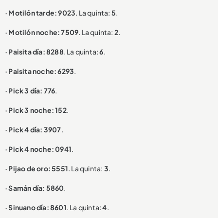
· Motilón tarde: 9023
. La quinta:
5
.
· Motilón noche: 7509
. La quinta:
2
.
· Paisita día: 8288
. La quinta:
6
.
· Paisita noche: 6293
.
· Pick 3 día: 776
.
· Pick 3 noche: 152
.
· Pick 4 día: 3907
.
· Pick 4 noche: 0941
.
· Pijao de oro: 5551
. La quinta:
3
.
· Samán día: 5860
.
· Sinuano día: 8601
. La quinta:
4
.