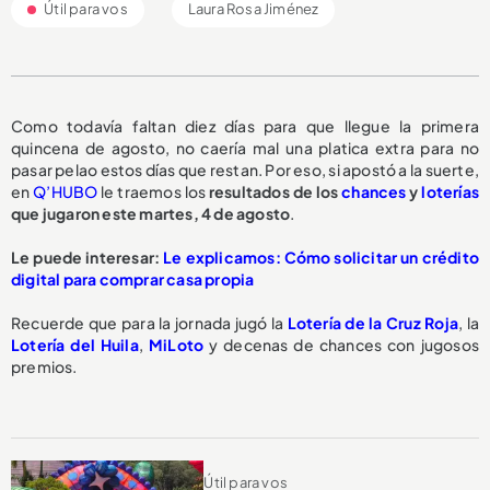
Útil para vos
Laura Rosa Jiménez
Como todavía faltan diez días para que llegue la primera
quincena de agosto, no caería mal una platica extra para no
pasar pelao estos días que restan. Por eso, si apostó a la suerte,
en
Q’HUBO
le traemos los
resultados de los
chances
y
loterías
que jugaron este martes, 4 de agosto
.
Le puede interesar:
Le explicamos: Cómo solicitar un crédito
digital para comprar casa propia
Recuerde que para la jornada jugó la
Lotería de la Cruz Roja
, la
Lotería del Huila
,
MiLoto
y decenas de chances con jugosos
premios.
Útil para vos