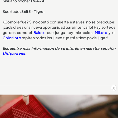
Sinuano noche:
1764 - 4
.
Suertudo:
8653 - Tigre
.
¿Cómo le fue? Si no contó con suerte esta vez, no se preocupe:
¡cada día es una nueva oportunidad para intentarlo! Hay sorteos
gordos como el
Baloto
que juega hoy miércoles,
MiLoto
y el
ColorLoto
repiten todos los jueves: ¡está a tiempo de jugar!
Encuentre más información de su interés en nuestra sección
Útil para vos
.
x