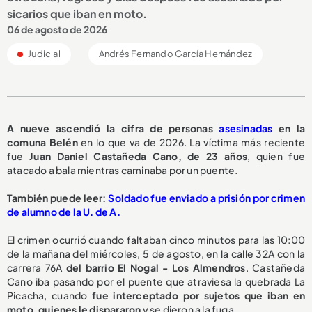
sicarios que iban en moto.
06 de agosto de 2026
Judicial
Andrés Fernando García Hernández
A nueve ascendió la cifra de personas
asesinadas
en la
comuna Belén
en lo que va de 2026. La víctima más reciente
fue
Juan Daniel Castañeda Cano, de 23 años
, quien fue
atacado a bala mientras caminaba por un puente.
También puede leer:
Soldado fue enviado a prisión por crimen
de alumno de la U. de A.
El crimen ocurrió cuando faltaban cinco minutos para las 10:00
de la mañana del miércoles, 5 de agosto, en la calle 32A con la
carrera 76A
del barrio El Nogal - Los Almendros
. Castañeda
Cano iba pasando por el puente que atraviesa la quebrada La
Picacha, cuando
fue interceptado por sujetos que iban en
moto, quienes le dispararon
y se dieron a la fuga.