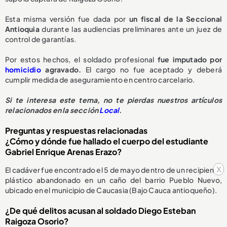
Esta misma versión fue dada por
un fiscal de la Seccional
Antioquia
durante las audiencias preliminares ante un juez de
control de garantías.
Por estos hechos, el soldado profesional
fue imputado por
homicidio
agravado.
El cargo no fue aceptado y deberá
cumplir medida de aseguramiento en centro carcelario.
Si te interesa este tema, no te pierdas nuestros artículos
relacionados en la sección
Local
.
Preguntas y respuestas relacionadas
¿Cómo y dónde fue hallado el cuerpo del estudiante
Gabriel Enrique Arenas Erazo?
x
El cadáver fue encontrado el 5 de mayo dentro de un recipiente
plástico abandonado en un caño del barrio Pueblo Nuevo,
ubicado en el municipio de Caucasia (Bajo Cauca antioqueño).
¿De qué delitos acusan al soldado Diego Esteban
Raigoza Osorio?