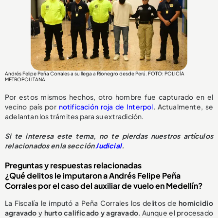
Andrés Felipe Peña Corrales a su llega a Rionegro desde Perú. FOTO: POLICÍA
METROPOLITANA
Por estos mismos hechos, otro hombre fue capturado en el
vecino país por
notificación roja de Interpol
. Actualmente, se
adelantan los trámites para su extradición.
Si te interesa este tema, no te pierdas nuestros artículos
relacionados en la sección
Judicial
.
Preguntas y respuestas relacionadas
¿Qué delitos le imputaron a Andrés Felipe Peña
Corrales por el caso del auxiliar de vuelo en Medellín?
La Fiscalía le imputó a Peña Corrales los delitos de
homicidio
agravado
y
hurto calificado y agravado
. Aunque el procesado