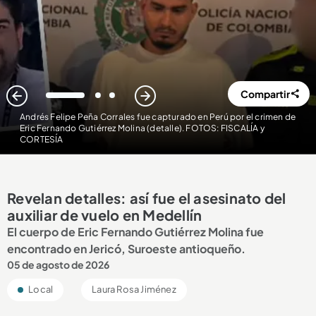
Compartir
1
2
3
Andrés Felipe Peña Corrales fue capturado en Perú por el crimen de
Eric Fernando Gutiérrez Molina (detalle). FOTOS: FISCALÍA y
CORTESÍA
Revelan detalles: así fue el asesinato del
auxiliar de vuelo en Medellín
El cuerpo de Eric Fernando Gutiérrez Molina fue
encontrado en Jericó, Suroeste antioqueño.
05 de agosto de 2026
Local
Laura Rosa Jiménez