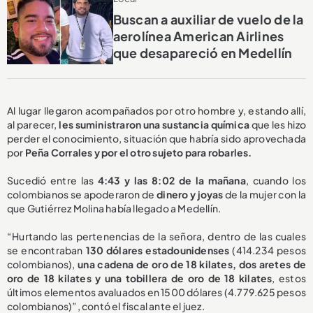
Buscan a auxiliar de vuelo de la
aerolínea American Airlines
que desapareció en Medellín
Al lugar llegaron acompañados por otro hombre y, estando allí,
al parecer,
les suministraron una sustancia química
que les hizo
perder el conocimiento, situación que habría sido aprovechada
por
Peña Corrales y por el otro sujeto para robarles.
Sucedió entre las
4:43 y las 8:02 de la mañana
, cuando los
colombianos se apoderaron de
dinero y joyas
de la mujer con la
que Gutiérrez Molina había llegado a Medellín.
“Hurtando las pertenencias de la señora, dentro de las cuales
se encontraban
130 dólares estadounidenses
(414.234 pesos
colombianos),
una cadena de oro de 18 kilates, dos aretes de
oro de 18 kilates y una tobillera de oro de 18 kilates
, estos
últimos elementos avaluados en 1500 dólares (4.779.625 pesos
colombianos)”, contó el fiscal ante el juez.