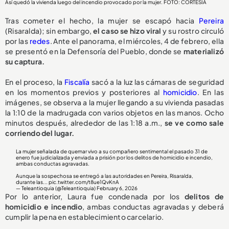
Así quedó la vivienda luego del incendio provocado por la mujer. FOTO: CORTESÍA
Tras cometer el hecho, la mujer se escapó hacia
Pereira
(Risaralda); sin embargo,
el caso se hizo viral
y su rostro circuló
por las
redes
. Ante el panorama, el miércoles, 4 de febrero, ella
se presentó en la Defensoría del Pueblo, donde se
materializó
su captura.
En el proceso, la
Fiscalía
sacó a la luz las cámaras de seguridad
en los momentos previos y posteriores al
homicidio
. En las
imágenes, se observa a la mujer llegando a su vivienda pasadas
la 1:10 de la madrugada con varios objetos en las manos. Ocho
minutos después, alrededor de las 1:18 a.m.,
se ve como sale
corriendo del lugar.
La mujer señalada de quemar vivo a su compañero sentimental el pasado 31 de
enero fue judicializada y enviada a prisión por los delitos de homicidio e incendio,
ambas conductas agravadas.
Aunque la sospechosa se entregó a las autoridades en Pereira, Risaralda,
durante las...
pic.twitter.com/t8ue1QvKnA
— Teleantioquia (@Teleantioquia)
February 6, 2026
Por lo anterior, Laura fue condenada por los
delitos de
homicidio e incendio
, ambas conductas agravadas y deberá
cumplir la pena en establecimiento carcelario.