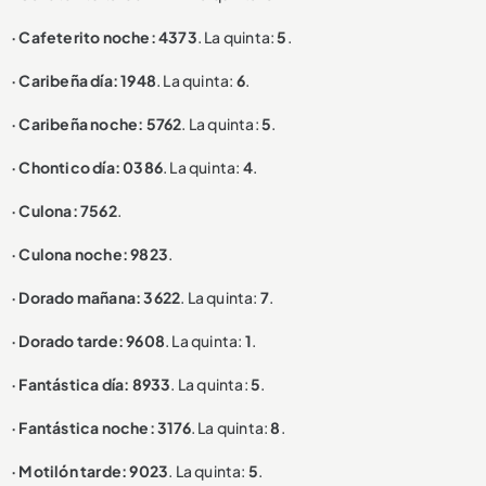
· Cafeterito noche: 4373
. La quinta:
5
.
· Caribeña día: 1948
. La quinta:
6
.
· Caribeña noche: 5762
. La quinta:
5
.
· Chontico día: 0386
. La quinta:
4
.
· Culona: 7562
.
· Culona noche: 9823
.
· Dorado mañana: 3622
. La quinta:
7
.
· Dorado tarde: 9608
. La quinta:
1
.
· Fantástica día: 8933
. La quinta:
5
.
· Fantástica noche: 3176
. La quinta:
8
.
· Motilón tarde: 9023
. La quinta:
5
.