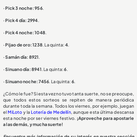
· Pick 3 noche: 956
.
· Pick 4 día: 2994
.
· Pick 4 noche: 1048
.
· Pijao de oro: 1238
. La quinta:
4
.
· Samán día: 8921
.
· Sinuano día: 8941
. La quinta:
6
.
· Sinuano noche: 7456
. La quinta:
6
.
¿Cómo le fue? Si esta vez no tuvo tanta suerte, no se preocupe,
que todos estos sorteos se repiten de manera periódica
durante toda la semana. Todos los viernes, por ejemplo, juegan
el
MiLoto
y la
Lotería de Medellín
, aunque esta última descansa
esta noche por ser viernes festivo.
¡Aproveche para apostarle
a las demás, y mucha suerte!
Encuentre más información de su interés en nuestra sección