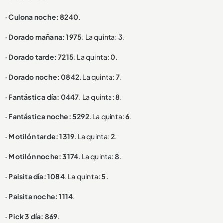
· Culona noche: 8240
.
· Dorado mañana: 1975
. La quinta:
3
.
· Dorado tarde: 7215
. La quinta:
0
.
· Dorado noche: 0842
. La quinta:
7
.
· Fantástica día: 0447
. La quinta:
8
.
· Fantástica noche: 5292
. La quinta:
6
.
· Motilón tarde: 1319
. La quinta:
2
.
· Motilón noche: 3174
. La quinta:
8
.
· Paisita día: 1084
. La quinta:
5
.
· Paisita noche: 1114
.
· Pick 3 día: 869
.