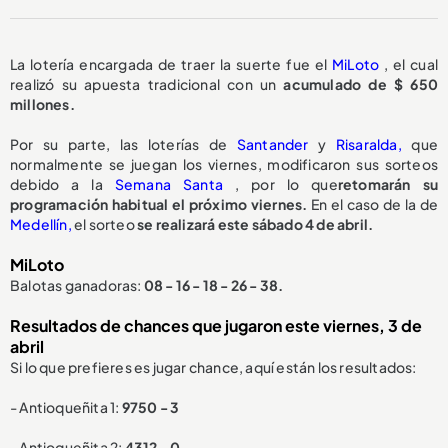
La lotería encargada de traer la suerte fue el
MiLoto
, el cual
realizó su apuesta tradicional con un
acumulado de $ 650
millones.
Por su parte, las loterías de
Santander
y
Risaralda,
que
normalmente se juegan los viernes, modificaron sus sorteos
debido a la
Semana Santa
, por lo que
retomarán su
programación habitual el próximo viernes.
En el caso de la de
Medellín,
el sorteo
se realizará este sábado 4 de abril.
MiLoto
Balotas ganadoras:
08 - 16 - 18 - 26 - 38.
Resultados de chances que jugaron este viernes, 3 de
abril
Si lo que prefieres es jugar chance, aquí están los resultados:
- Antioqueñita 1:
9750 - 3
- Antioqueñita 2:
4312 - 0