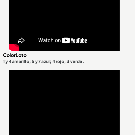
ColorLoto
1 y 4 amarillo; 5 y 7 azul; 4 rojo; 3 verde.