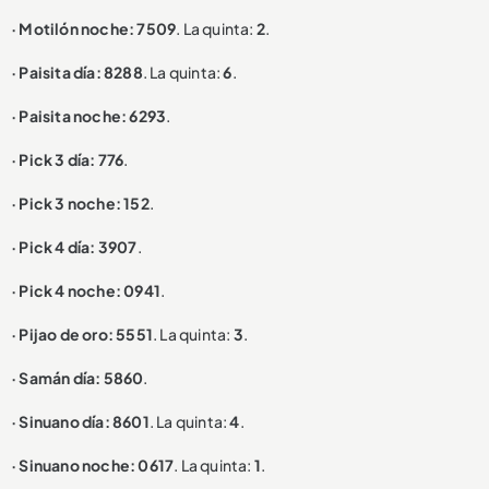
· Motilón noche: 7509
. La quinta:
2
.
· Paisita día: 8288
. La quinta:
6
.
· Paisita noche: 6293
.
· Pick 3 día: 776
.
· Pick 3 noche: 152
.
· Pick 4 día: 3907
.
· Pick 4 noche: 0941
.
· Pijao de oro: 5551
. La quinta:
3
.
· Samán día: 5860
.
· Sinuano día: 8601
. La quinta:
4
.
· Sinuano noche: 0617
. La quinta:
1
.