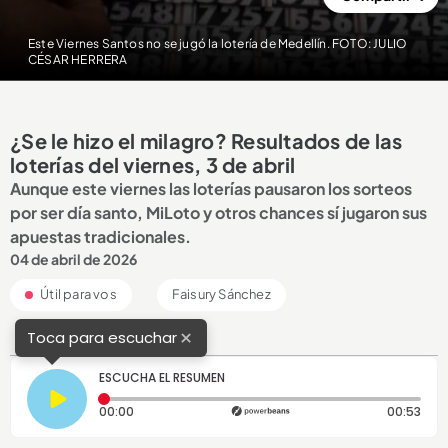
Este Viernes Santos no se jugó la lotería de Medellín. FOTO: JULIO
CÉSAR HERRERA
¿Se le hizo el milagro? Resultados de las
loterías del viernes, 3 de abril
Aunque este viernes las loterías pausaron los sorteos
por ser día santo, MiLoto y otros chances sí jugaron sus
apuestas tradicionales.
04 de abril de 2026
Útil para vos
Faisury Sánchez
×
Toca para escuchar
ESCUCHA EL RESUMEN
Tiempo transcurrido: 0 segundos
Dura
00:00
00:53