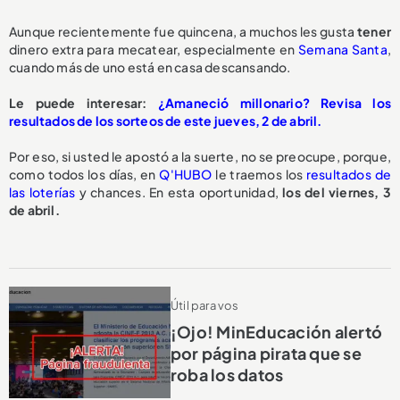
Aunque recientemente fue quincena, a muchos les gusta
te
ner
dinero extra para mecatear, especialmente en
Semana Santa
,
cuando más de uno está en casa descansando.
Le puede interesar:
¿Amaneció millonario? Revisa los
resultados de los sorteos de este jueves, 2 de abril.
Por eso, si usted le apostó a la suerte, no se preocupe, porque,
como todos los días, en
Q'HUBO
le traemos los
resultados de
las loterías
y chances. En esta oportunidad,
los del viernes, 3
de abril.
Útil para vos
¡Ojo! MinEducación alertó
por página pirata que se
roba los datos