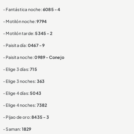
- Fantástica noche:
6085 - 4
- Motilón noche:
9794
- Motilón tarde:
5345 - 2
- Paisita día:
0467 - 9
- Paisita noche:
0989 - Conejo
- Elige 3 días:
715
- Elige 3 noches:
363
- Elige 4 días:
5043
- Elige 4 noches:
7382
- Pijao de oro:
8435 - 3
- Saman:
1829