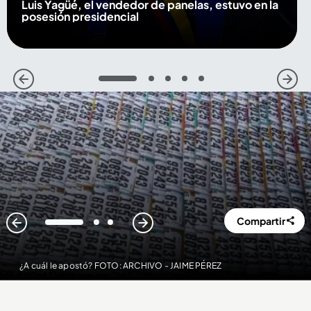
Luis Yagüé, el vendedor de panelas, estuvo en la
posesión presidencial
1
2
3
4
5
Compartir
1
2
3
¿A cuál le apostó? FOTO: ARCHIVO - JAIME PÉREZ