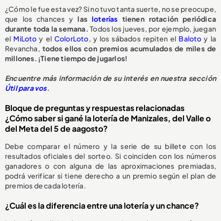
¿Cómo le fue esta vez? Si no tuvo tanta suerte, no se preocupe,
que los chances y
las
loterías
tienen rotación periódica
durante toda la semana.
Todos los jueves, por ejemplo, juegan
el
MiLoto
y el
ColorLoto
, y los sábados repiten el
Baloto
y la
Revancha,
todos ellos con premios acumulados de miles de
millones. ¡Tiene tiempo de jugarlos!
Encuentre más información de su interés en nuestra sección
Útil para vos
.
Bloque de preguntas y respuestas relacionadas
¿Cómo saber si gané la lotería de Manizales, del Valle o
del Meta del 5 de aagosto?
Debe comparar el número y la serie de su billete con los
resultados oficiales del sorteo. Si coinciden con los números
ganadores o con alguna de las aproximaciones premiadas,
podrá verificar si tiene derecho a un premio según el plan de
premios de cada lotería.
¿Cuál es la diferencia entre una lotería y un chance?