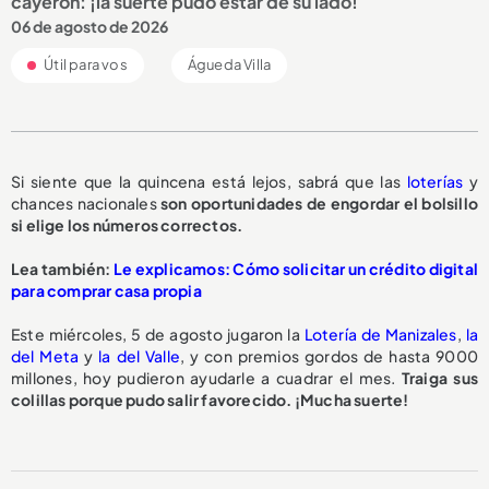
cayeron: ¡la suerte pudo estar de su lado!
06 de agosto de 2026
Útil para vos
Águeda Villa
Si siente que la quincena está lejos, sabrá que las
loterías
y
chances nacionales
son oportunidades de engordar el bolsillo
si elige los números correctos.
Lea también:
Le explicamos: Cómo solicitar un crédito digital
para comprar casa propia
Este miércoles, 5 de agosto jugaron la
Lotería de Manizales
,
la
del Meta
y
la del Valle
, y con premios gordos de hasta 9000
millones, hoy pudieron ayudarle a cuadrar el mes.
Traiga sus
colillas porque pudo salir favorecido. ¡Mucha suerte!