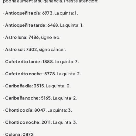
podría aumentar su ganancia. Preste atención:
· Antioqueñita día: 6973
. La quinta:
1
.
· Antioqueñita tarde: 6468
. La quinta:
1
.
· Astro luna: 7486
, signo leo.
· Astro sol: 7302
, signo cáncer.
· Cafeterito tarde: 1888
. La quinta:
7
.
· Cafeterito noche: 5778
. La quinta:
2
.
· Caribeña día: 3515
. La quinta:
0
.
· Caribeña noche: 5165
. La quinta:
2
.
· Chontico día: 8047
. La quinta:
3
.
· Chontico noche: 2011
. La quinta:
3
.
· Culona: 0872
.