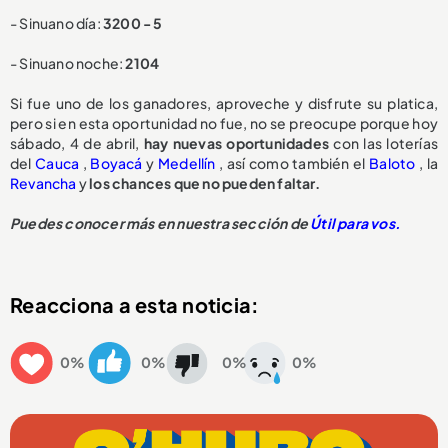
- Sinuano día:
3200 - 5
- Sinuano noche:
2104
Si fue uno de los ganadores, aproveche y disfrute su platica,
pero si en esta oportunidad no fue, no se preocupe porque hoy
sábado, 4 de abril,
hay nuevas oportunidades
con las loterías
del
Cauca
,
Boyacá
y
Medellín
, así como también el
Baloto
, la
Revancha
y
los chances que no pueden faltar.
Puedes conocer más en nuestra sección de
Útil para vos.
Reacciona a esta noticia:
0%
0%
0%
0%