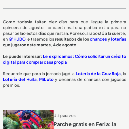
Como todavía faltan diez días para que llegue la primera
quincena de agosto, no caería mal una platica extra para no
pasar pelao estos días que restan. Por eso, si apostó a la suerte,
en
Q’HUBO
le traemos los
resultados de los
chances
y
loterías
que jugaron este martes, 4 de agosto
.
Le puede interesar:
Le explicamos: Cómo solicitar un crédito
digital para comprar casa propia
Recuerde que para la jornada jugó la
Lotería de la Cruz Roja
, la
Lotería del Huila
,
MiLoto
y decenas de chances con jugosos
premios.
Útil para vos
Parche gratis en Feria: la