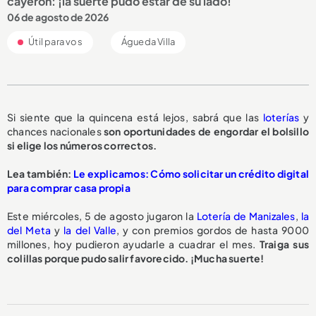
cayeron: ¡la suerte pudo estar de su lado!
06 de agosto de 2026
Útil para vos
Águeda Villa
Si siente que la quincena está lejos, sabrá que las
loterías
y
chances nacionales
son oportunidades de engordar el bolsillo
si elige los números correctos.
Lea también:
Le explicamos: Cómo solicitar un crédito digital
para comprar casa propia
Este miércoles, 5 de agosto jugaron la
Lotería de Manizales
,
la
del Meta
y
la del Valle
, y con premios gordos de hasta 9000
millones, hoy pudieron ayudarle a cuadrar el mes.
Traiga sus
colillas porque pudo salir favorecido. ¡Mucha suerte!