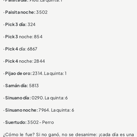
· Paisita noche:
3502
· Pick 3 día:
324
· Pick 3
noche: 854
· Pick 4
día: 6867
· Pick 4
noche: 2844
· Pijao de oro:
2314. La quinta: 1
· Samán día:
5813
· Sinuano día:
0290. La quinta: 6
· Sinuano noche:
7964. La quinta: 6
· Suertudo:
3502 - Perro
¿Cómo le fue? Si no ganó, no se desanime: ¡cada día es una