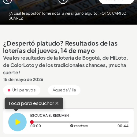
1
2
¿A cuál le apostó? Tome nota, a ver si ganó alguito. FOTO: CAMILO
SUÁREZ
¿Despertó platudo? Resultados de las
loterías del jueves, 14 de mayo
Vea los resultados de la lotería de Bogotá, de MiLoto,
de ColorLoto y de los tradicionales chances, ¡mucha
suerte!
15 de mayo de 2026
Útil para vos
Águeda Villa
×
Toca para escuchar
ESCUCHA EL RESUMEN
Tiempo transcurrido: 0 segundos
Dura
00:00
00:44