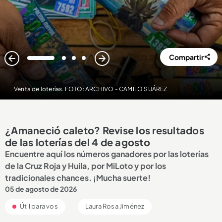
Compartir
1
2
3
4
Venta de loterías. FOTO: ARCHIVO - CAMILO SUÁREZ
¿Amaneció caleto? Revise los resultados
de las loterías del 4 de agosto
Encuentre aquí los números ganadores por las loterías
de la Cruz Roja y Huila, por MiLoto y por los
tradicionales chances. ¡Mucha suerte!
05 de agosto de 2026
Útil para vos
Laura Rosa Jiménez