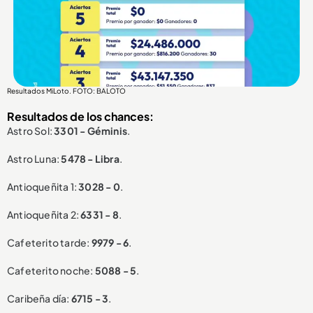
Resultados MiLoto. FOTO: BALOTO
Resultados de los chances:
Astro Sol:
3301 - Géminis
.
Astro Luna:
5478 - Libra
.
Antioqueñita 1:
3028 - 0
.
Antioqueñita 2:
6331 - 8
.
Cafeterito tarde:
9979 - 6
.
Cafeterito noche:
5088 - 5
.
Caribeña día:
6715 - 3
.