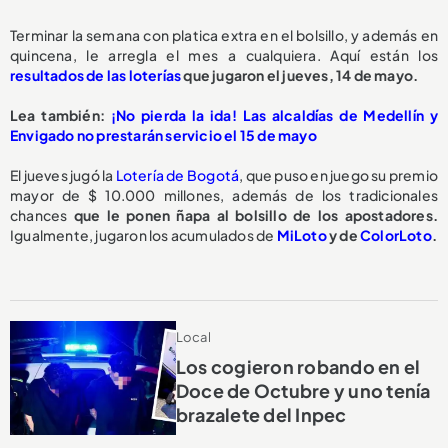
Terminar la semana con platica extra en el bolsillo, y además en
quincena, le arregla el mes a cualquiera. Aquí están los
resultados de las loterías
que jugaron el jueves, 14 de mayo.
Lea también:
¡No pierda la ida! Las alcaldías de Medellín y
Envigado no prestarán servicio el 15 de mayo
El jueves jugó la
Lotería de Bogotá
, que puso en juego su premio
mayor de $ 10.000 millones, además de los tradicionales
chances
que le ponen ñapa al bolsillo de los apostadores.
Igualmente, jugaron los acumulados de
MiLoto
y de
ColorLoto
.
Local
Los cogieron robando en el
Doce de Octubre y uno tenía
brazalete del Inpec