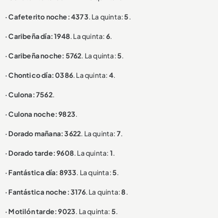
· Cafeterito noche: 4373
. La quinta:
5
.
· Caribeña día: 1948
. La quinta:
6
.
· Caribeña noche: 5762
. La quinta:
5
.
· Chontico día: 0386
. La quinta:
4
.
· Culona: 7562
.
· Culona noche: 9823
.
· Dorado mañana: 3622
. La quinta:
7
.
· Dorado tarde: 9608
. La quinta:
1
.
· Fantástica día: 8933
. La quinta:
5
.
· Fantástica noche: 3176
. La quinta:
8
.
· Motilón tarde: 9023
. La quinta:
5
.