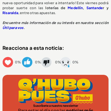
nueva oportunidad para volver a intentarlo! Este viernes podrá
probar suerte con las
loterías de
Medellín
,
Santande
r y
Risaralda
, entre otras apuestas.
Encuentre más información de su interés en nuestra sección
Útil para vos
.
Reacciona a esta noticia:
0%
0%
0%
0%
Suscríbete a nuestro newsletter
Para estar al día con las
noticias más