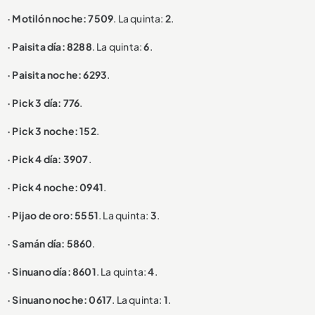
· Motilón noche: 7509
. La quinta:
2
.
· Paisita día: 8288
. La quinta:
6
.
· Paisita noche: 6293
.
· Pick 3 día: 776
.
· Pick 3 noche: 152
.
· Pick 4 día: 3907
.
· Pick 4 noche: 0941
.
· Pijao de oro: 5551
. La quinta:
3
.
· Samán día: 5860
.
· Sinuano día: 8601
. La quinta:
4
.
· Sinuano noche: 0617
. La quinta:
1
.