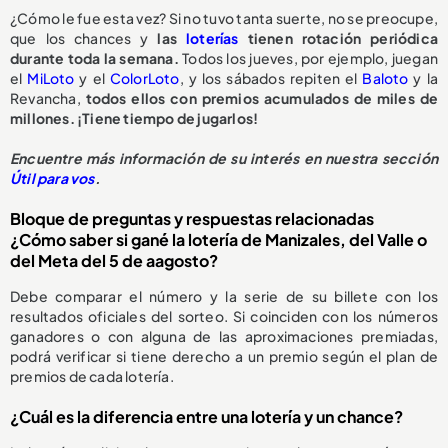
¿Cómo le fue esta vez? Si no tuvo tanta suerte, no se preocupe,
que los chances y
las
loterías
tienen rotación periódica
durante toda la semana.
Todos los jueves, por ejemplo, juegan
el
MiLoto
y el
ColorLoto
, y los sábados repiten el
Baloto
y la
Revancha,
todos ellos con premios acumulados de miles de
millones. ¡Tiene tiempo de jugarlos!
Encuentre más información de su interés en nuestra sección
Útil para vos
.
Bloque de preguntas y respuestas relacionadas
¿Cómo saber si gané la lotería de Manizales, del Valle o
del Meta del 5 de aagosto?
Debe comparar el número y la serie de su billete con los
resultados oficiales del sorteo. Si coinciden con los números
ganadores o con alguna de las aproximaciones premiadas,
podrá verificar si tiene derecho a un premio según el plan de
premios de cada lotería.
¿Cuál es la diferencia entre una lotería y un chance?