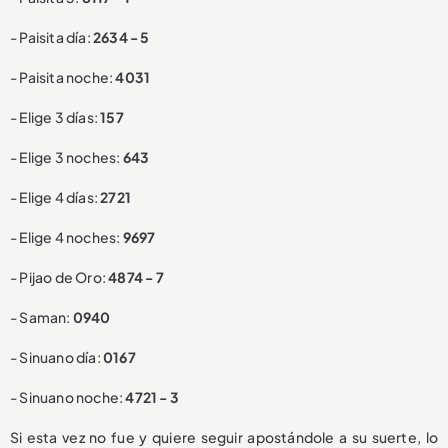
- Paisita día:
2634 - 5
- Paisita noche:
4031
- Elige 3 días:
157
- Elige 3 noches:
643
- Elige 4 días:
2721
- Elige 4 noches:
9697
- Pijao de Oro:
4874 - 7
- Saman:
0940
- Sinuano día:
0167
- Sinuano noche:
4721 - 3
Si esta vez no fue y quiere seguir apostándole a su suerte, lo