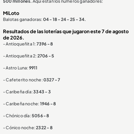
500 millones.
Aquí están los números ganadores:
MiLoto
Balotas ganadoras:
04 - 18 - 24 - 25 - 34.
Resultados de las loterías que jugaron este 7 de agosto
de 2026.
- Antioqueñita 1:
7396 - 8
- Antioqueñita 2:
2706 - 5
- Astro Luna:
9911
- Cafeterito noche:
0327 - 7
- Caribeña día:
3343 - 3
- Caribeña noche:
1946 - 8
- Chónico día:
5056 - 8
- Cónico noche:
2322 - 8