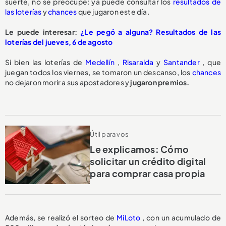
suerte, no se preocupe: ya puede consultar los
resultados de
las loterías
y
chances
que jugaron este día.
Le puede interesar:
¿Le pegó a alguna? Resultados de las
loterías del jueves, 6 de agosto
Si bien las loterías de
Medellín
,
Risaralda
y
Santander
, que
juegan todos los viernes, se tomaron un descanso, los
chances
no dejaron morir a sus apostadores y
jugaron premios.
Útil para vos
Le explicamos: Cómo
solicitar un crédito digital
para comprar casa propia
Además, se realizó el sorteo de
MiLoto
, con un acumulado de