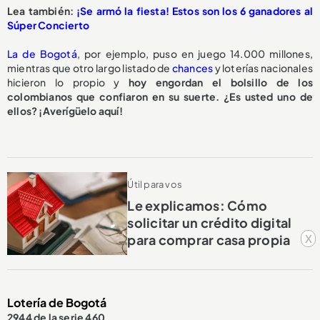
Lea también:
¡Se armó la fiesta! Estos son los 6 ganadores al
Súper Concierto
La de Bogotá
, por ejemplo, puso en juego 14.000 millones,
mientras que otro largo listado de
chances
y loterías nacionales
hicieron lo propio y
hoy engordan el bolsillo de los
colombianos que confiaron en su suerte. ¿Es usted uno de
ellos? ¡Averígüelo aquí!
Útil para vos
Le explicamos: Cómo
solicitar un crédito digital
x
para comprar casa propia
Lotería de Bogotá
2944 de la serie 460.