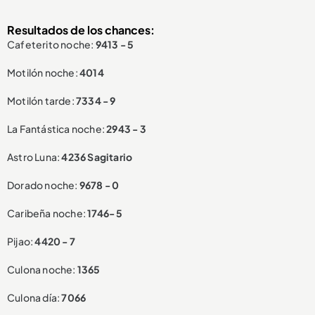
Resultados de los chances:
Cafeterito noche:
9413 - 5
Motilón noche:
4014
Motilón tarde:
7334 - 9
La Fantástica noche:
2943 - 3
Astro Luna:
4236 Sagitario
Dorado noche:
9678 - 0
Caribeña noche:
1746- 5
Pijao:
4420 - 7
Culona noche:
1365
Culona día:
7066