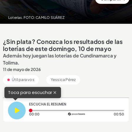
Loterías. FOTO: CAMILO SUÁREZ
¿Sin plata? Conozca los resultados de las
loterías de este domingo, 10 de mayo
Además hoy juegan las loterías de Cundinamarca y
Tolima.
11 de mayo de 2026
Útil para vos
Yessica Pérez
×
Toca para escuchar
ESCUCHA EL RESUMEN
Tiempo transcurrido: 0 segundos
Dura
00:00
00:50