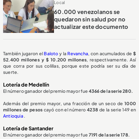
Local
60.000 venezolanos se
quedaron sin salud por no
actualizar este documento
También jugaron el
Baloto
y la
Revancha
, con acumulados de
$
52.400 millones y $ 10.200 millones
, respectivamente. Así
que corra por sus colillas, porque este podría ser su día de
suerte.
Lotería de Medellín
El número ganador del premio mayor fue
4366 de la serie 280.
Además del premio mayor, una fracción de un seco de
1000
millones de pesos
cayó con el número
4238
de la serie 149 en
Antioquia
.
Lotería de Santander
El número ganador del premio mayor fue
7191 de la serie 178.