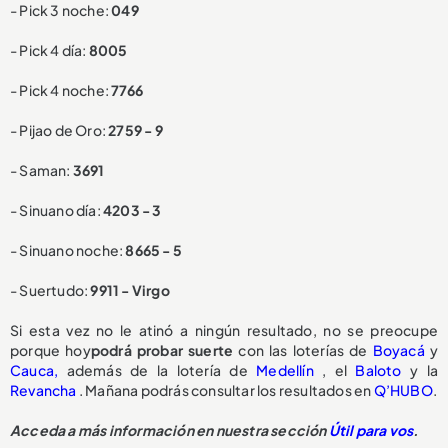
- Pick 3 noche:
049
- Pick 4 día:
8005
- Pick 4 noche:
7766
- Pijao de Oro:
2759 - 9
- Saman:
3691
- Sinuano día:
4203 - 3
- Sinuano noche:
8665 - 5
- Suertudo:
9911 - Virgo
Si esta vez no le atinó a ningún resultado, no se preocupe
porque hoy
podrá probar suerte
con las loterías de
Boyacá
y
Cauca,
además de la lotería de
Medellín
, el
Baloto
y la
Revancha
. Mañana podrás consultar los resultados en
Q’HUBO
.
Acceda a más información en nuestra sección
Útil para vos
.