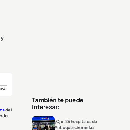
 y
Duración: 41 segundos
0:41
También te puede
interesar:
ica
del
erdo.
¡Ojo! 25 hospitales de
Antioquia cierran las