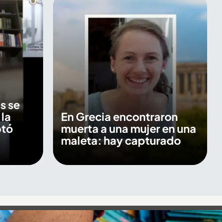
s se
 la
En Grecia encontraron
ptó
muerta a una mujer en una
maleta: hay capturado