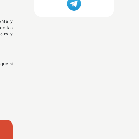
ente y
en las
 a.m. y
que si