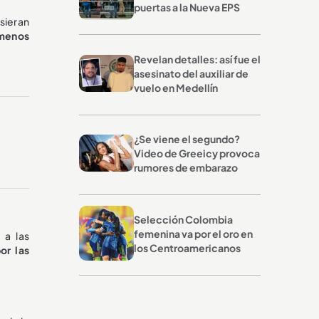
puertas a la Nueva EPS
usieran
 menos
Revelan detalles: así fue el
asesinato del auxiliar de
vuelo en Medellín
¿Se viene el segundo?
Video de Greeicy provoca
rumores de embarazo
Selección Colombia
femenina va por el oro en
 a las
los Centroamericanos
or las