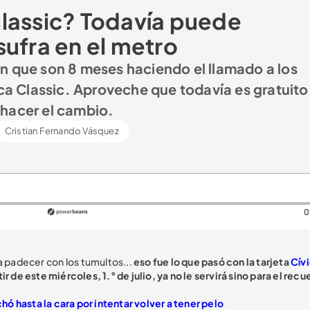
lassic? Todavía puede
sufra en el metro
n que son 8 meses haciendo el llamado a los
ica Classic. Aproveche que todavía es gratuito
 hacer el cambio.
Cristian Fernando Vásquez
0
a padecer con los tumultos...
eso fue lo que pasó con la tarjeta
Cív
ir de este miércoles, 1.° de julio, ya no le servirá sino para el recu
chó hasta la cara por intentar volver a tener pelo