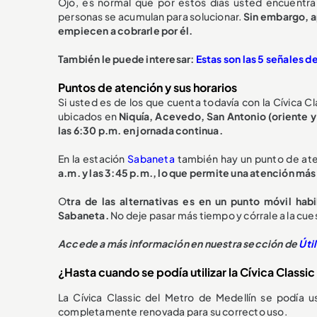
Ojo, es normal que por estos días usted encuentra 
personas se acumulan para solucionar.
Sin embargo, a
empiecen a cobrarle por él.
También le puede interesar:
Estas son las 5 señales d
Puntos de atención y sus horarios
Si usted es de los que cuenta todavía con la Cívica C
ubicados en
Niquía, Acevedo, San Antonio (oriente y o
las 6:30 p.m. en jornada continua.
En la estación
Sabaneta
también hay un punto de ate
a.m. y las 3:45 p.m., lo que permite una atención más 
O
tra de las alternativas es en un punto móvil ha
Sabaneta.
No deje pasar más tiempo y córrale a la cu
Accede a más información en nuestra sección de
Úti
¿Hasta cuando se podía utilizar la Cívica Classi
La Cívica Classic del Metro de Medellín se podía us
completamente renovada para su correcto uso.