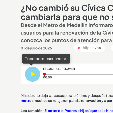
¿No cambió su Cívica C
cambiarla para que no 
Desde el Metro de Medellín informaro
usuarios para la renovación de la Cív
conozca los puntos de atención para
01 de julio de 2026
Útil para vos
×
Toca para escuchar
ESCUCHA EL RESUMEN
Tiempo transcurrido: 0 segundos
00:00
Más de uno deja las cosas para lo último y después toc
metro
; muchos se relajaron para la renovación y a part
Lea también:
El actor de ‘Padres e hijos’ que se le hin