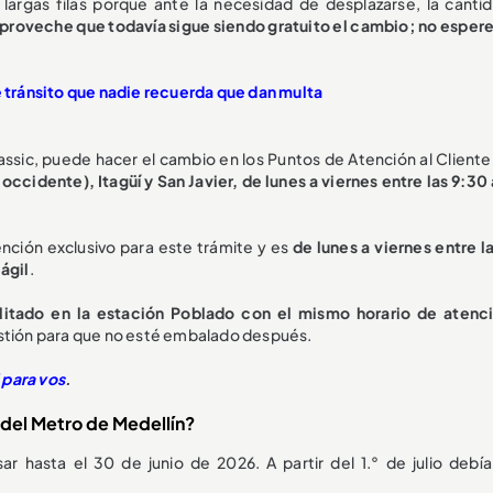
largas filas porque ante la necesidad de desplazarse, la canti
proveche que todavía sigue siendo gratuito el cambio; no espere
e tránsito que nadie recuerda que dan multa
lassic, puede hacer el cambio en los Puntos de Atención al Cliente
ccidente), Itagüí y San Javier, de lunes a viernes entre las 9:30
nción exclusivo para este trámite y es
de lunes a viernes entre l
ágil
.
bilitado en la estación Poblado con el mismo horario de atenc
estión para que no esté embalado después.
l para vos
.
c del Metro de Medellín?
ar hasta el 30 de junio de 2026. A partir del 1.° de julio debía