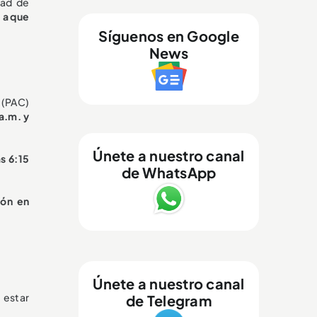
dad de
 a que
Síguenos en Google
News
 (PAC)
 a.m. y
Únete a nuestro canal
as 6:15
de WhatsApp
ión en
Únete a nuestro canal
 estar
de Telegram