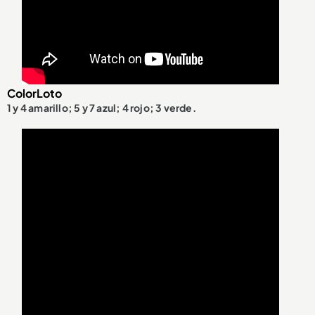
ColorLoto
1 y 4 amarillo; 5 y 7 azul; 4 rojo; 3 verde.