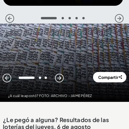
1
2
3
4
5
Compartir
1
2
3
¿A cuál le apostó? FOTO: ARCHIVO - JAIME PÉREZ
¿Le pegó a alguna? Resultados de las
loterías del jueves, 6 de agosto