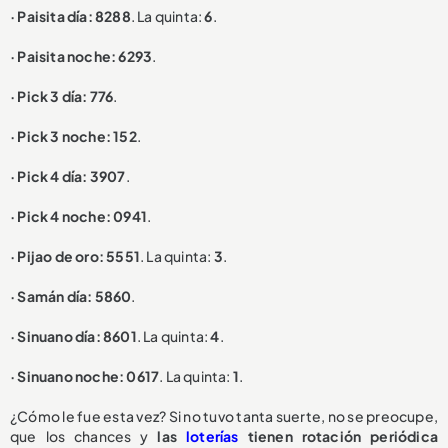
· Paisita día: 8288
. La quinta:
6
.
· Paisita noche: 6293
.
· Pick 3 día: 776
.
· Pick 3 noche: 152
.
· Pick 4 día: 3907
.
· Pick 4 noche: 0941
.
· Pijao de oro: 5551
. La quinta:
3
.
· Samán día: 5860
.
· Sinuano día: 8601
. La quinta:
4
.
· Sinuano noche: 0617
. La quinta:
1
.
¿Cómo le fue esta vez? Si no tuvo tanta suerte, no se preocupe,
que los chances y
las
loterías
tienen rotación periódica