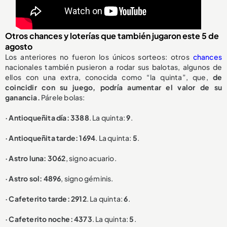
Otros chances y loterías que también jugaron este 5 de
agosto
Los anteriores no fueron los únicos sorteos: otros
chances
nacionales también pusieron a rodar sus balotas, algunos de
ellos con una extra, conocida como “la quinta”, que,
de
coincidir con su juego, podría aumentar el valor de su
ganancia.
Párele bolas:
· Antioqueñita día: 3388
. La quinta:
9
.
· Antioqueñita tarde: 1694
. La quinta:
5
.
· Astro luna: 3062
, signo acuario.
· Astro sol: 4896
, signo géminis.
· Cafeterito tarde: 2912
. La quinta:
6
.
· Cafeterito noche: 4373
. La quinta:
5
.