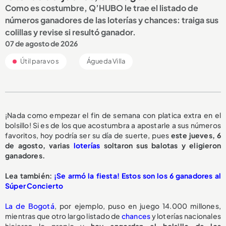
Como es costumbre, Q’HUBO le trae el listado de
números ganadores de las loterías y chances: traiga sus
colillas y revise si resultó ganador.
07 de agosto de 2026
Útil para vos
Águeda Villa
¡Nada como empezar el fin de semana con platica extra en el
bolsillo! Si es de los que acostumbra a apostarle a sus números
favoritos, hoy podría ser su día de suerte, pues
este jueves, 6
de agosto, varias
loterías
soltaron sus balotas y eligieron
ganadores.
Lea también:
¡Se armó la fiesta! Estos son los 6 ganadores al
Súper Concierto
La de Bogotá
, por ejemplo, puso en juego 14.000 millones,
mientras que otro largo listado de
chances
y loterías nacionales
hicieron lo propio y
hoy engordan el bolsillo de los