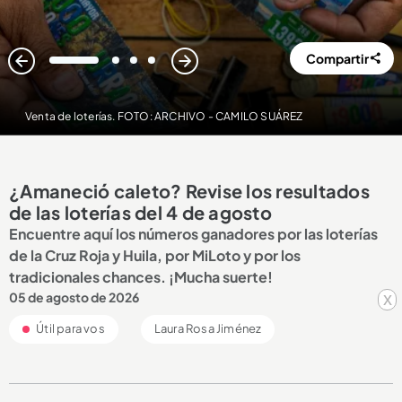
Compartir
1
2
3
4
Venta de loterías. FOTO: ARCHIVO - CAMILO SUÁREZ
¿Amaneció caleto? Revise los resultados
de las loterías del 4 de agosto
Encuentre aquí los números ganadores por las loterías
de la Cruz Roja y Huila, por MiLoto y por los
tradicionales chances. ¡Mucha suerte!
05 de agosto de 2026
x
Útil para vos
Laura Rosa Jiménez