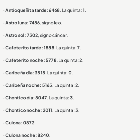
· Antioqueñita tarde: 6468
. La quinta:
1
.
· Astro luna: 7486
, signo leo.
· Astro sol: 7302
, signo cáncer.
· Cafeterito tarde: 1888
. La quinta:
7
.
· Cafeterito noche: 5778
. La quinta:
2
.
· Caribeña día: 3515
. La quinta:
0
.
· Caribeña noche: 5165
. La quinta:
2
.
· Chontico día: 8047
. La quinta:
3
.
· Chontico noche: 2011
. La quinta:
3
.
· Culona: 0872
.
· Culona noche: 8240
.