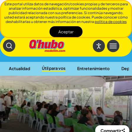
Este portal utiliza datos de navegación/cookies propias y de terceros para
analizar información estadística, optimizar funcionalidades y mostrar
publicidad relacionada con sus preferencias. Si continúa navegando,
usted estará aceptando nuestra política de cookies. Puede conocer cómo
deshabilitarlas u obtener más información en nuestra
politica de cookies
Aceptar
Cerrar
Útil para vos
Actualidad
Entretenimiento
Depo
Compartir