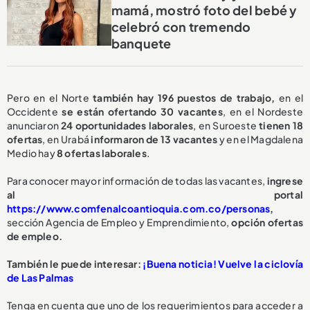
mamá, mostró foto del bebé y
celebró con tremendo
banquete
Pero en el Norte
también hay 196 puestos de trabajo,
en el
Occidente
se están ofertando 30 vacantes
, en el Nordeste
anunciaron
24 oportunidades laborales
, en Suroeste
tienen 18
ofertas
, en Urabá
informaron de 13 vacantes
y en el Magdalena
Medio hay
8 ofertas laborales
.
Para conocer mayor información de todas las vacantes,
ingrese
al portal
https://www.comfenalcoantioquia.com.co/personas
,
sección Agencia de Empleo y Emprendimiento,
opción ofertas
de empleo.
También le puede interesar:
¡Buena noticia! Vuelve la ciclovía
de Las Palmas
Tenga en cuenta que uno de los requerimientos para acceder a