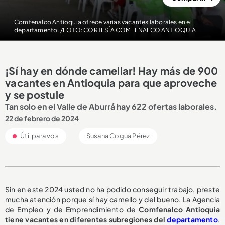
Comfenalco Antioquia ofrece varias vacantes laborales en el
departamento. /FOTO: CORTESÍA COMFENALCO ANTIOQUIA
¡Sí hay en dónde camellar! Hay más de 900
vacantes en Antioquia para que aproveche
y se postule
Tan solo en el Valle de Aburrá hay 622 ofertas laborales.
22 de febrero de 2024
Útil para vos
Susana Cogua Pérez
Sin en este 2024 usted no ha podido conseguir trabajo, preste
mucha atención porque sí hay camello y del bueno. La Agencia
de Empleo y de Emprendimiento de
Comfenalco Antioquia
tiene vacantes en diferentes subregiones del
departamento
,