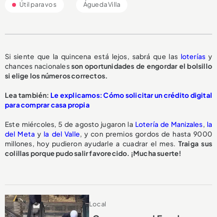
Útil para vos
Águeda Villa
Si siente que la quincena está lejos, sabrá que las
loterías
y
chances nacionales
son oportunidades de engordar el bolsillo
si elige los números correctos.
Lea también:
Le explicamos: Cómo solicitar un crédito digital
para comprar casa propia
Este miércoles, 5 de agosto jugaron la
Lotería de Manizales
,
la
del Meta
y
la del Valle
, y con premios gordos de hasta 9000
millones, hoy pudieron ayudarle a cuadrar el mes.
Traiga sus
colillas porque pudo salir favorecido. ¡Mucha suerte!
Local