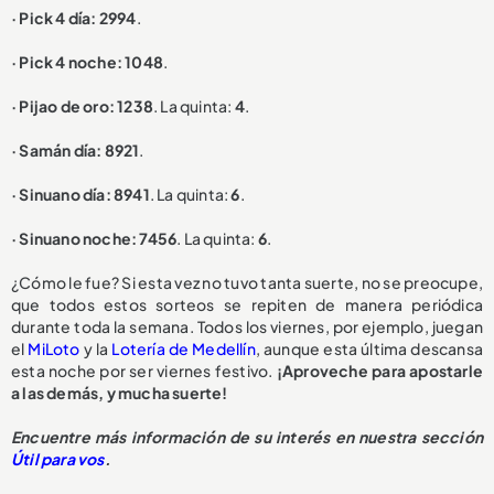
· Pick 4 día: 2994
.
· Pick 4 noche: 1048
.
· Pijao de oro: 1238
. La quinta:
4
.
· Samán día: 8921
.
· Sinuano día: 8941
. La quinta:
6
.
· Sinuano noche: 7456
. La quinta:
6
.
¿Cómo le fue? Si esta vez no tuvo tanta suerte, no se preocupe,
que todos estos sorteos se repiten de manera periódica
durante toda la semana. Todos los viernes, por ejemplo, juegan
el
MiLoto
y la
Lotería de Medellín
, aunque esta última descansa
esta noche por ser viernes festivo.
¡Aproveche para apostarle
a las demás, y mucha suerte!
Encuentre más información de su interés en nuestra sección
Útil para vos
.