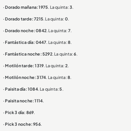
· Dorado mañana: 1975
. La quinta:
3
.
· Dorado tarde: 7215
. La quinta:
0
.
· Dorado noche: 0842
. La quinta:
7
.
· Fantástica día: 0447
. La quinta:
8
.
· Fantástica noche: 5292
. La quinta:
6
.
· Motilón tarde: 1319
. La quinta:
2
.
· Motilón noche: 3174
. La quinta:
8
.
· Paisita día: 1084
. La quinta:
5
.
· Paisita noche: 1114
.
· Pick 3 día: 869
.
· Pick 3 noche: 956
.