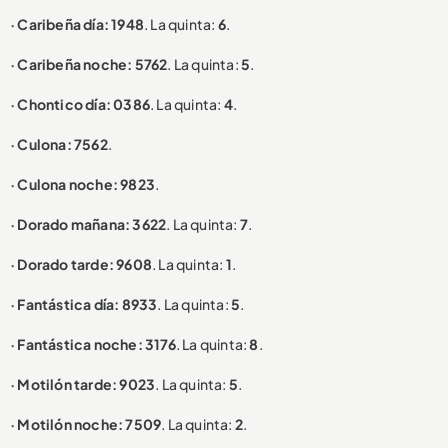
· Caribeña día: 1948
. La quinta:
6
.
· Caribeña noche: 5762
. La quinta:
5
.
· Chontico día: 0386
. La quinta:
4
.
· Culona: 7562
.
· Culona noche: 9823
.
· Dorado mañana: 3622
. La quinta:
7
.
· Dorado tarde: 9608
. La quinta:
1
.
· Fantástica día: 8933
. La quinta:
5
.
· Fantástica noche: 3176
. La quinta:
8
.
· Motilón tarde: 9023
. La quinta:
5
.
· Motilón noche: 7509
. La quinta:
2
.