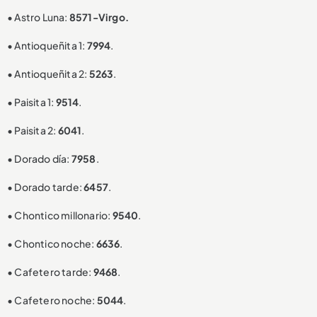
• Astro Luna:
8571-Virgo.
• Antioqueñita 1:
7994
.
• Antioqueñita 2:
5263
.
• Paisita 1:
9514
.
• Paisita 2:
6041
.
• Dorado día:
7958
.
• Dorado tarde:
6457
.
• Chontico millonario:
9540
.
• Chontico noche:
6636
.
• Cafetero tarde:
9468
.
• Cafetero noche:
5044
.