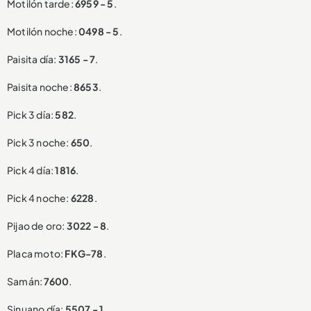
Motilón tarde:
6959 - 5
.
Motilón noche:
0498 - 5
.
Paisita día:
3165 - 7
.
Paisita noche:
8653
.
Pick 3 día:
582
.
Pick 3 noche:
650
.
Pick 4 día:
1816
.
Pick 4 noche:
6228
.
Pijao de oro:
3022 - 8
.
Placa moto:
FKG-78
.
Samán:
7600
.
Sinuano día:
5507 - 1
.