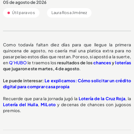
05 de agosto de 2026
Útil para vos
Laura Rosa Jiménez
Como todavía faltan diez días para que llegue la primera
quincena de agosto, no caería mal una platica extra para no
pasar pelao estos días que restan. Por eso, si apostó a la suerte,
en
Q’HUBO
le traemos los
resultados de los
chances
y
loterías
que jugaron este martes, 4 de agosto
.
Le puede interesar:
Le explicamos: Cómo solicitar un crédito
digital para comprar casa propia
Recuerde que para la jornada jugó la
Lotería de la Cruz Roja
, la
Lotería del Huila
,
MiLoto
y decenas de chances con jugosos
premios.