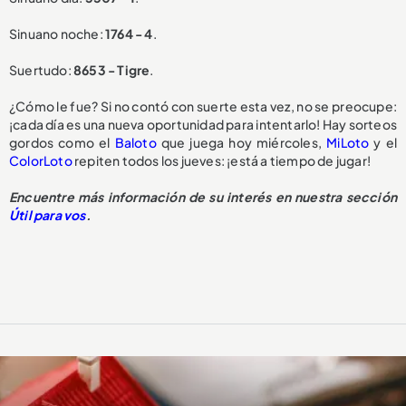
Sinuano noche:
1764 - 4
.
Suertudo:
8653 - Tigre
.
¿Cómo le fue? Si no contó con suerte esta vez, no se preocupe:
¡cada día es una nueva oportunidad para intentarlo! Hay sorteos
gordos como el
Baloto
que juega hoy miércoles,
MiLoto
y el
ColorLoto
repiten todos los jueves: ¡está a tiempo de jugar!
Encuentre más información de su interés en nuestra sección
Útil para vos
.