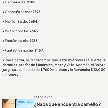
• Caribeña día:
9788
.
• Caribeña noche:
7798
.
• Motilón tarde:
3684
.
• Motilón noche:
7643
.
• Fantástica día:
9933
.
• Fantástica noche:
9457
.
Y para cerrar, le recordamos que
este miércoles la suerte la
darán las loterías de Manizales, Meta
y Valle. Además, el Baloto
juega su acumulado de
$ 7600 millones y la Revancha $ 12.000
millones.
Útil para vos
¿Nada que encuentra camello?