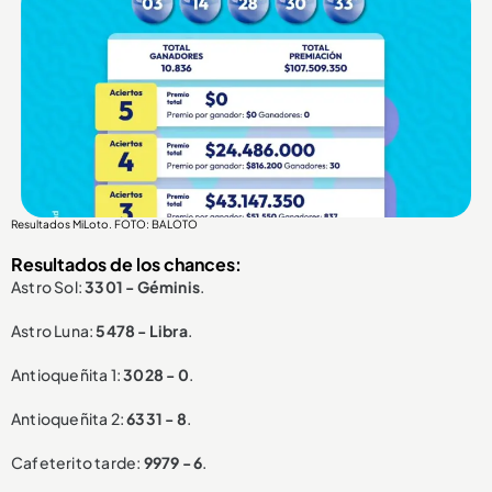
Resultados MiLoto. FOTO: BALOTO
Resultados de los chances:
Astro Sol:
3301 - Géminis
.
Astro Luna:
5478 - Libra
.
Antioqueñita 1:
3028 - 0
.
Antioqueñita 2:
6331 - 8
.
Cafeterito tarde:
9979 - 6
.