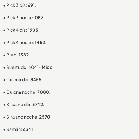
• Pick 3 día:
691
.
• Pick 3 noche:
083
.
• Pick 4 día:
1903
.
• Pick 4 noche:
1452
.
• Pijao:
1382
.
• Suertudo: 6041-
Mico
.
• Culona día:
8455
.
• Culona noche:
7080
.
• Sinuano día:
5742
.
• Sinuano noche:
2570
.
• Samán:
6341
.