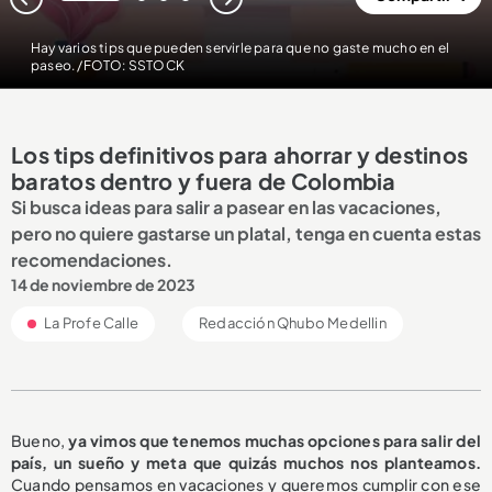
1
2
3
4
Hay varios tips que pueden servirle para que no gaste mucho en el
paseo. /FOTO: SSTOCK
Los tips definitivos para ahorrar y destinos
baratos dentro y fuera de Colombia
Si busca ideas para salir a pasear en las vacaciones,
pero no quiere gastarse un platal, tenga en cuenta estas
recomendaciones.
14 de noviembre de 2023
La Profe Calle
Redacción Qhubo Medellin
Bueno,
ya vimos que tenemos muchas opciones para salir del
país, un sueño y meta que quizás muchos nos planteamos.
Cuando pensamos en vacaciones y queremos cumplir con ese