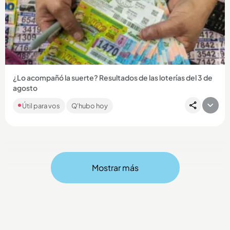
Compartir Noticia
¿Lo acompañó la suerte? Resultados de las loterías del 3 de
agosto
Como cada día, en Q’HUBO le traemos los resultados de los
Útil para vos
Q'hubo hoy
chances y loterías que jugaron en el país. Si es apostador,
esta...
Mostrar más
Compartir Noticia