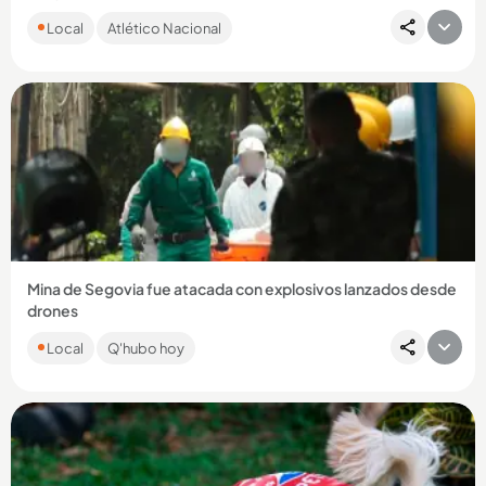
El antioqueño fue detenido en el aeropuerto de Miami,
Local
Atlético Nacional
Estados Unidos, intentando ingresar pastillas de
hidrocodona....
Compartir Noticia
Mina de Segovia fue atacada con explosivos lanzados desde
drones
Las autoridades señalan al frente 4 de las disidencias de las
Local
Q'hubo hoy
Farc como los responsables. Dos personas resultaron
lesionadas....