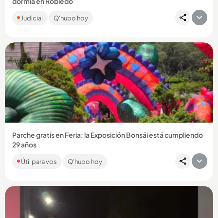
dormía en Robledo
La víctima, César Augusto Hurtado Parra, era suboficial activo
Judicial
Q'hubo hoy
del Ejército. Fue sorprendido cuando estaba durmiendo y
atacado...
Compartir Noticia
Parche gratis en Feria: la Exposición Bonsái está cumpliendo
29 años
Con música, deporte, árboles y color, el centro comercial
Útil para vos
Q'hubo hoy
Sandiego tendrá actividades gratuitas en agosto con motivo
de la...