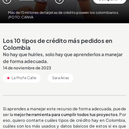
1
2
3
Más de 15 millones de tarjetas de crédito poseen los colombianos.
/FOTO: CANVA
Los 10 tipos de crédito más pedidos en
Colombia
No hay que huirles, solo hay que aprenderlos a manejar
de forma adecuada.
14 de noviembre de 2023
La Profe Calle
Sara Arias
Si aprendes a manejar este recurso de forma adecuada, puede
ser la
mejor herramienta para cumplir todos tus proyectos
. Por
eso, quiero contarte cuáles tipos de crédito hay en Colombia,
cuáles son los más usados y datos básicos de estos si es que