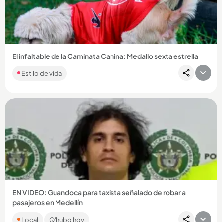
Compartir Noticia
El infaltable de la Caminata Canina: Medallo sexta estrella
Estilo de vida
Compartir Noticia
EN VIDEO: Guandoca para taxista señalado de robar a
pasajeros en Medellín
Juan Camilo Marulanda Valencia, de 34 años, es sindicado de
Local
Q'hubo hoy
hurtar a cinco personas en diciembre de 2025....