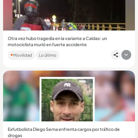
Compartir Noticia
Otra vez hubo tragedia en la variante a Caldas: un
motociclista murió en fuerte accidente
La víctima se movilizaba en sentido norte - sur y habría
Movilidad
Lo último
colisionado con otro vehículo en jurisdicción de La Estrella. ...
Compartir Noticia
Exfutbolista Diego Serna enfrenta cargos por tráfico de
drogas