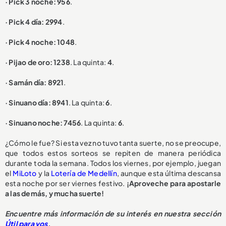
· Pick 3 noche: 956
.
· Pick 4 día: 2994
.
· Pick 4 noche: 1048
.
· Pijao de oro: 1238
. La quinta:
4
.
· Samán día: 8921
.
· Sinuano día: 8941
. La quinta:
6
.
· Sinuano noche: 7456
. La quinta:
6
.
¿Cómo le fue? Si esta vez no tuvo tanta suerte, no se preocupe,
que todos estos sorteos se repiten de manera periódica
durante toda la semana. Todos los viernes, por ejemplo, juegan
el
MiLoto
y la
Lotería de Medellín
, aunque esta última descansa
esta noche por ser viernes festivo.
¡Aproveche para apostarle
a las demás, y mucha suerte!
Encuentre más información de su interés en nuestra sección
Útil para vos
.