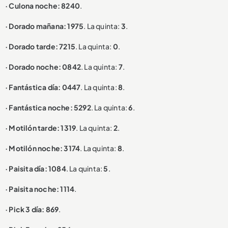
· Culona noche: 8240
.
· Dorado mañana: 1975
. La quinta:
3
.
· Dorado tarde: 7215
. La quinta:
0
.
· Dorado noche: 0842
. La quinta:
7
.
· Fantástica día: 0447
. La quinta:
8
.
· Fantástica noche: 5292
. La quinta:
6
.
· Motilón tarde: 1319
. La quinta:
2
.
· Motilón noche: 3174
. La quinta:
8
.
· Paisita día: 1084
. La quinta:
5
.
· Paisita noche: 1114
.
· Pick 3 día: 869
.