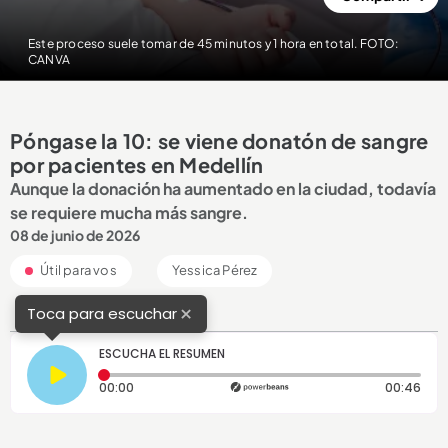
Este proceso suele tomar de 45 minutos y 1 hora en total. FOTO:
CANVA
Póngase la 10: se viene donatón de sangre
por pacientes en Medellín
Aunque la donación ha aumentado en la ciudad, todavía
se requiere mucha más sangre.
08 de junio de 2026
Útil para vos
Yessica Pérez
×
Toca para escuchar
ESCUCHA EL RESUMEN
Tiempo transcurrido: 0 segundos
Dura
00:00
00:46