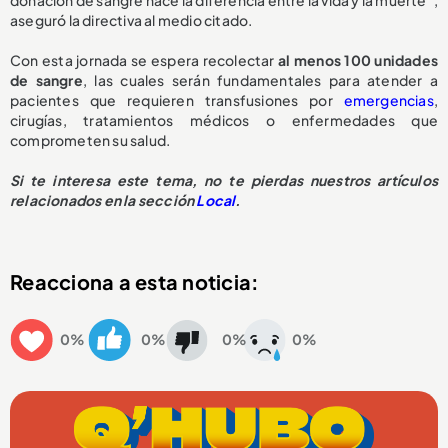
donación de sangre hace la diferencia entre la vida y la muerte”,
aseguró la directiva al medio citado.
Con esta jornada se espera recolectar
al menos 100 unidades
de sangre
, las cuales serán fundamentales para atender a
pacientes que requieren transfusiones por
emergencias
,
cirugías, tratamientos médicos o enfermedades que
comprometen su salud.
Si te interesa este tema, no te pierdas nuestros artículos
relacionados en la sección
Local
.
Reacciona a esta noticia:
0%
0%
0%
0%