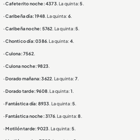
· Cafeterito noche: 4373
. La quinta:
5
.
· Caribeña día: 1948
. La quinta:
6
.
· Caribeña noche: 5762
. La quinta:
5
.
· Chontico día: 0386
. La quinta:
4
.
· Culona: 7562
.
· Culona noche: 9823
.
· Dorado mañana: 3622
. La quinta:
7
.
· Dorado tarde: 9608
. La quinta:
1
.
· Fantástica día: 8933
. La quinta:
5
.
· Fantástica noche: 3176
. La quinta:
8
.
· Motilón tarde: 9023
. La quinta:
5
.