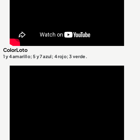
ColorLoto
1 y 4 amarillo; 5 y 7 azul; 4 rojo; 3 verde.