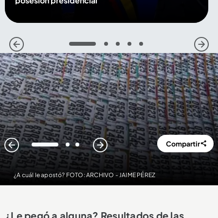
posesión presidencial
1
2
3
4
5
Compartir
1
2
3
¿A cuál le apostó? FOTO: ARCHIVO - JAIME PÉREZ
¿Le pegó a alguna? Resultados de las