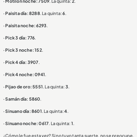
· Motilón noche: 7509
. La quinta:
2
.
· Paisita día: 8288
. La quinta:
6
.
· Paisita noche: 6293
.
· Pick 3 día: 776
.
· Pick 3 noche: 152
.
· Pick 4 día: 3907
.
· Pick 4 noche: 0941
.
· Pijao de oro: 5551
. La quinta:
3
.
· Samán día: 5860
.
· Sinuano día: 8601
. La quinta:
4
.
· Sinuano noche: 0617
. La quinta:
1
.
¿Cómo le fue esta vez? Si no tuvo tanta suerte, no se preocupe,