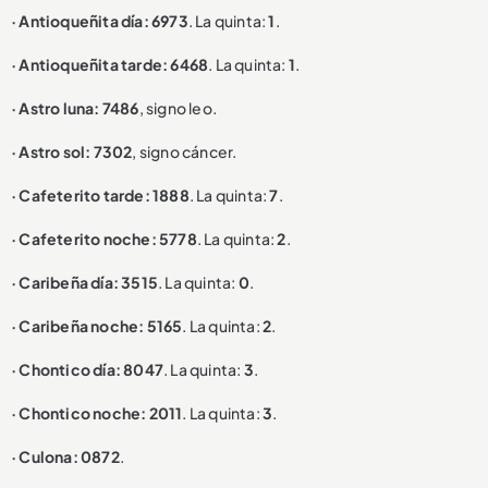
· Antioqueñita día: 6973
. La quinta:
1
.
· Antioqueñita tarde: 6468
. La quinta:
1
.
· Astro luna: 7486
, signo leo.
· Astro sol: 7302
, signo cáncer.
· Cafeterito tarde: 1888
. La quinta:
7
.
· Cafeterito noche: 5778
. La quinta:
2
.
· Caribeña día: 3515
. La quinta:
0
.
· Caribeña noche: 5165
. La quinta:
2
.
· Chontico día: 8047
. La quinta:
3
.
· Chontico noche: 2011
. La quinta:
3
.
· Culona: 0872
.