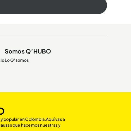
Somos Q’HUBO
llo
Lo Q’somos
O
 y popular en Colombia.Aquí vas a
 causas que hacemos nuestras y