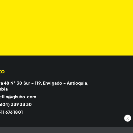
to
a 48 N° 30 Sur - 119, Envigado - Antioquia,
mbia
ellin@qhubo.com
(604) 339 33 30
11 676 1801
x