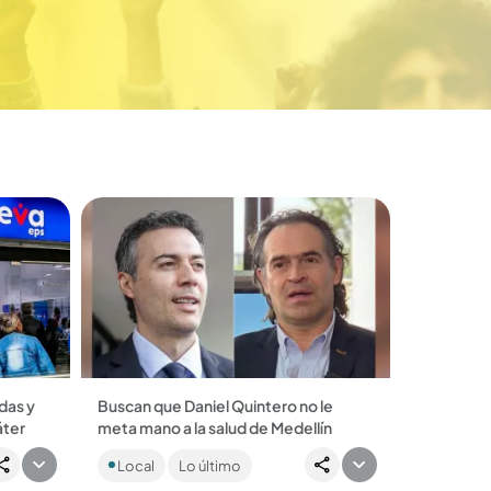
das y
Buscan que Daniel Quintero no le
áter
meta mano a la salud de Medellín
La Alcaldía de Medellín presentó una
Local
Lo último
ma
recusación contra el nuevo
superintendente de Salud, pues