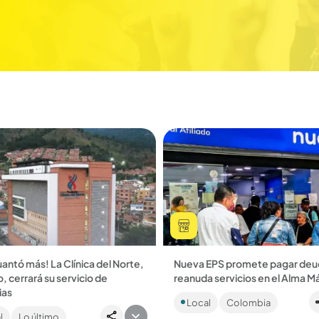
antó más! La Clínica del Norte,
Nueva EPS promete pagar deu
o, cerrará su servicio de
reanuda servicios en el Alma M
La entidad gestora de salud le
ias
Local
Colombia
consignó dineros al hospital Al
e anunciar el cierre, la
Máter de Medellín, además de
l
Lo último
ción contó que acudió a la