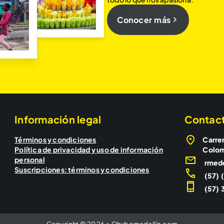
Conocer más
Información legal
Contac
Términos y condiciones
Carrer
Política de privacidad y uso de información
Colo
personal
rmed
Suscripciones: términos y condiciones
(57) 
(57) 3
Copyright © 2026
•
Qhubomedellín.com