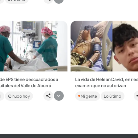
alcanzar acuerdos con Cafam,..
tración local y a los organismos
rol para...
de EPS tiene descuadrados a
La vida de Helean David, en rie
pitales del Valle de Aburrá
examen que no autorizan
lde de Sabaneta advirtió que
Lleva más de 15 días esperando
l
Q'hubo hoy
Mi gente
Lo último
róximo a declarar emergencia
la Nueva EPS les autorice una
laria, como lo hizo Medellín el
resonancia para definir su
13 de...
tratamiento....