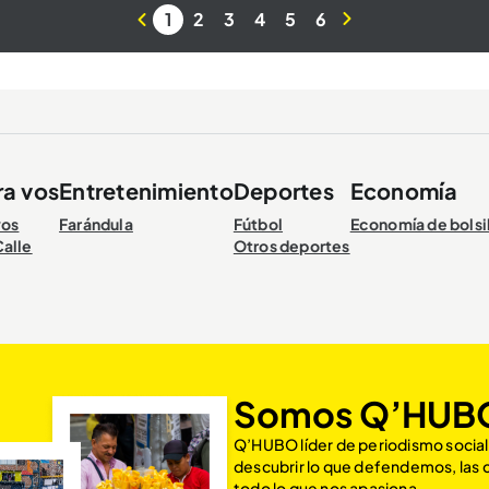
1
2
3
4
5
6
ra vos
Entretenimiento
Deportes
Economía
vos
Farándula
Fútbol
Economía de bolsi
Calle
Otros deportes
Somos Q’HUB
Q’HUBO líder de periodismo social
descubrir lo que defendemos, las
todo lo que nos apasiona.