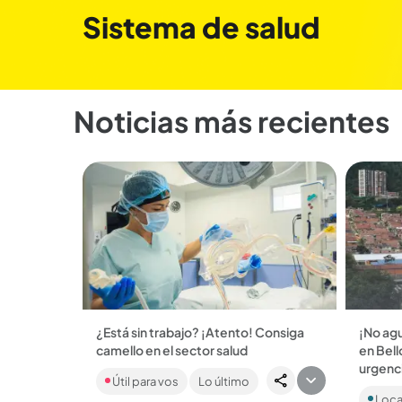
Sistema de salud
Noticias más recientes
¿Está sin trabajo? ¡Atento! Consiga
¡No agu
camello en el sector salud
en Bell
Oferta laboral. Si busca vacantes en
urgenc
Útil para vos
Lo último
otras áreas, ofrecen pagos desde el
Antes d
mínimo hasta de $ 12 millones....
Loca
institu