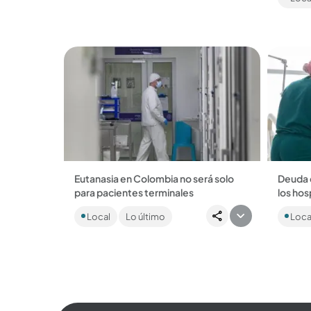
adminis
de cont
Eutanasia en Colombia no será solo
Deuda 
para pacientes terminales
los hos
Una nueva resolución amplió el acceso
El alca
Local
Lo último
Loca
a esta alternativa y contribuyó a
está p
redefinir el derecho a morir
hospita
dignamente....
pasado 