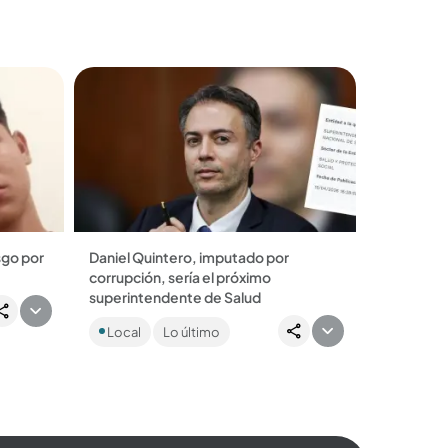
.
argumenta sesgos y falta de...
sgo por
Daniel Quintero, imputado por
corrupción, sería el próximo
 a que
superintendente de Salud
El nombramiento causó polémica.
Local
Lo último
Federico Gutiérrez aseguró que el
presidente Petro solo sabe rodearse
de bandidos y permiar...