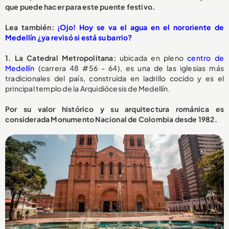
que puede hacer para este puente festivo.
Lea también:
¡Ojo! Hoy se va el agua en el nororiente de
Medellín ¿ya revisó si está su barrio?
1. La Catedral Metropolitana:
ubicada en pleno
centro de
Medellín
(carrera 48 #56 - 64), es una de las iglesias más
tradicionales del país, construida en ladrillo cocido y es el
principal templo de la Arquidiócesis de Medellín.
Por su valor histórico y su arquitectura románica es
considerada Monumento Nacional de Colombia desde 1982.