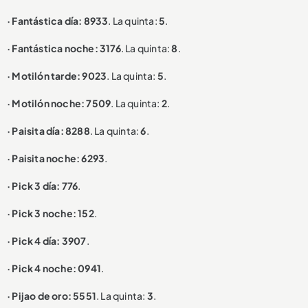
· Fantástica día: 8933
. La quinta:
5
.
· Fantástica noche: 3176
. La quinta:
8
.
· Motilón tarde: 9023
. La quinta:
5
.
· Motilón noche: 7509
. La quinta:
2
.
· Paisita día: 8288
. La quinta:
6
.
· Paisita noche: 6293
.
· Pick 3 día: 776
.
· Pick 3 noche: 152
.
· Pick 4 día: 3907
.
· Pick 4 noche: 0941
.
· Pijao de oro: 5551
. La quinta:
3
.