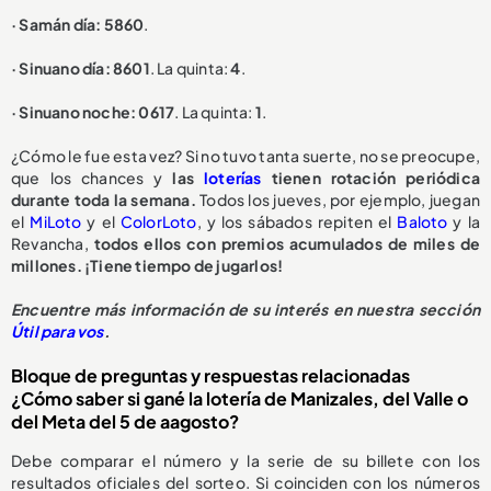
· Samán día: 5860
.
· Sinuano día: 8601
. La quinta:
4
.
· Sinuano noche: 0617
. La quinta:
1
.
¿Cómo le fue esta vez? Si no tuvo tanta suerte, no se preocupe,
que los chances y
las
loterías
tienen rotación periódica
durante toda la semana.
Todos los jueves, por ejemplo, juegan
el
MiLoto
y el
ColorLoto
, y los sábados repiten el
Baloto
y la
Revancha,
todos ellos con premios acumulados de miles de
millones. ¡Tiene tiempo de jugarlos!
Encuentre más información de su interés en nuestra sección
Útil para vos
.
Bloque de preguntas y respuestas relacionadas
¿Cómo saber si gané la lotería de Manizales, del Valle o
del Meta del 5 de aagosto?
Debe comparar el número y la serie de su billete con los
resultados oficiales del sorteo. Si coinciden con los números