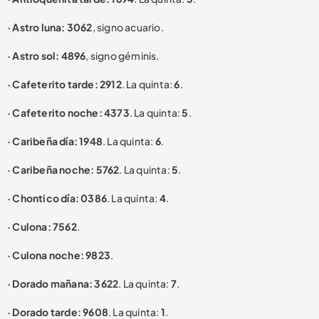
· Astro luna: 3062
, signo acuario.
· Astro sol: 4896
, signo géminis.
· Cafeterito tarde: 2912
. La quinta:
6
.
· Cafeterito noche: 4373
. La quinta:
5
.
· Caribeña día: 1948
. La quinta:
6
.
· Caribeña noche: 5762
. La quinta:
5
.
· Chontico día: 0386
. La quinta:
4
.
· Culona: 7562
.
· Culona noche: 9823
.
· Dorado mañana: 3622
. La quinta:
7
.
· Dorado tarde: 9608
. La quinta:
1
.