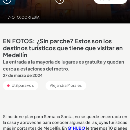
1
2
3
4
5
6
7
/FOTO: CORTESÍA
EN FOTOS: ¿Sin parche? Estos son los
destinos turísticos que tiene que visitar en
Medellín
La entrada a la mayoría de lugares es gratuita y quedan
cerca a estaciones del metro.
27 de marzo de 2024
Útil para vos
Alejandra Morales
Si no tiene plan para Semana Santa, no se quede encerrado en
la casa y aproveche para conocer algunas de las joyas turísticas
más importantes de Medellín.
En
Q’HUBO
le traemos 10 planes