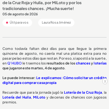
de la Cruz Roja y Huila, por MiLoto y por los
tradicionales chances. ¡Mucha suerte!
05 de agosto de 2026
Útil para vos
Laura Rosa Jiménez
Como todavía faltan diez días para que llegue la primera
quincena de agosto, no caería mal una platica extra para no
pasar pelao estos días que restan. Por eso, si apostó a la suerte,
en
Q’HUBO
le traemos los
resultados de los
chances
y
loterías
que jugaron este martes, 4 de agosto
.
Le puede interesar:
Le explicamos: Cómo solicitar un crédito
x
digital para comprar casa propia
Recuerde que para la jornada jugó la
Lotería de la Cruz Roja
, la
Lotería del Huila
,
MiLoto
y decenas de chances con jugosos
premios.