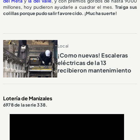
del Meta
y
la del Valle
, y con premios gordos de hasta 9000
millones, hoy pudieron ayudarle a cuadrar el mes.
Traiga sus
colillas porque pudo salir favorecido. ¡Mucha suerte!
Local
¡Como nuevas! Escaleras
eléctricas de la 13
recibieron mantenimiento
Lotería de Manizales
6978 de la serie 338.