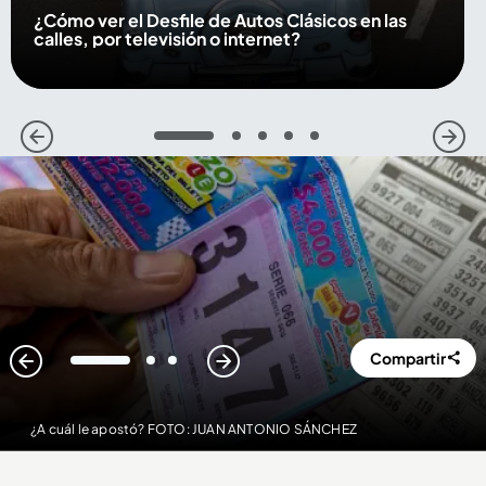
¿Cómo ver el Desfile de Autos Clásicos en las
calles, por televisión o internet?
1
2
3
4
5
Compartir
1
2
3
¿A cuál le apostó? FOTO: JUAN ANTONIO SÁNCHEZ