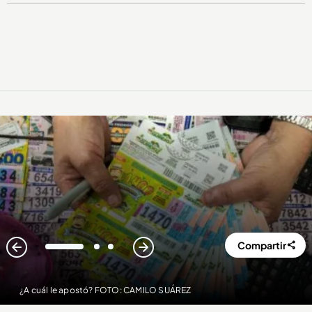
Compartir
1
2
3
¿A cuál le apostó? FOTO: CAMILO SUÁREZ