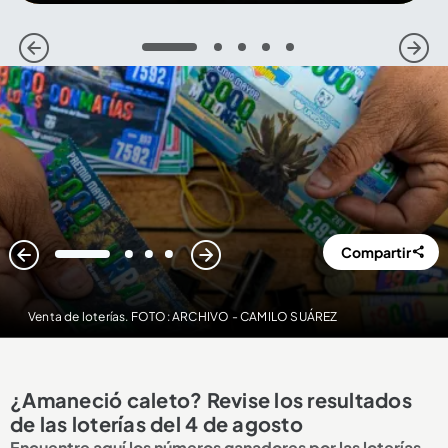
1
2
3
4
5
Compartir
1
2
3
4
Venta de loterías. FOTO: ARCHIVO - CAMILO SUÁREZ
¿Amaneció caleto? Revise los resultados
de las loterías del 4 de agosto
Encuentre aquí los números ganadores por las loterías