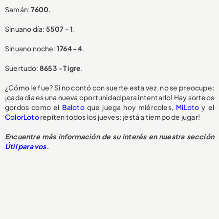
Samán:
7600
.
Sinuano día:
5507 - 1
.
Sinuano noche:
1764 - 4
.
Suertudo:
8653 - Tigre
.
¿Cómo le fue? Si no contó con suerte esta vez, no se preocupe:
¡cada día es una nueva oportunidad para intentarlo! Hay sorteos
gordos como el
Baloto
que juega hoy miércoles,
MiLoto
y el
ColorLoto
repiten todos los jueves: ¡está a tiempo de jugar!
Encuentre más información de su interés en nuestra sección
Útil para vos
.