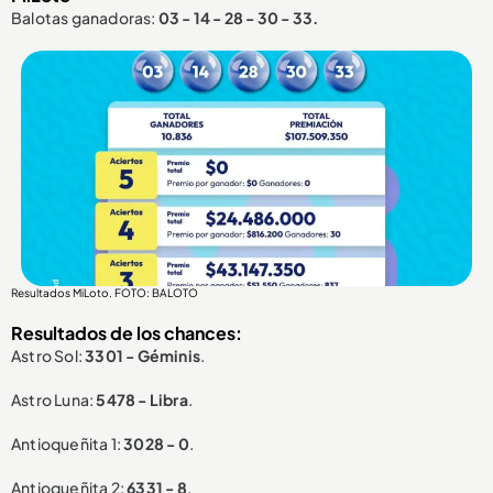
Balotas ganadoras:
03 - 14 - 28 - 30 - 33.
Resultados MiLoto. FOTO: BALOTO
Resultados de los chances:
Astro Sol:
3301 - Géminis
.
Astro Luna:
5478 - Libra
.
Antioqueñita 1:
3028 - 0
.
Antioqueñita 2:
6331 - 8
.