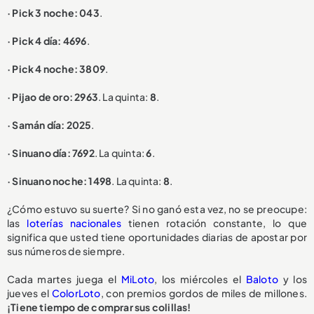
· Pick 3 noche: 043
.
· Pick 4 día: 4696
.
· Pick 4 noche: 3809
.
· Pijao de oro: 2963
. La quinta:
8
.
· Samán día: 2025
.
· Sinuano día: 7692
. La quinta:
6
.
· Sinuano noche: 1498
. La quinta:
8
.
¿Cómo estuvo su suerte? Si no ganó esta vez, no se preocupe:
las
loterías nacionales
tienen rotación constante, lo que
significa que usted tiene oportunidades diarias de apostar por
sus números de siempre.
Cada martes juega el
MiLoto
, los miércoles el
Baloto
y los
jueves el
ColorLoto
, con premios gordos de miles de millones.
¡Tiene tiempo de comprar sus colillas!