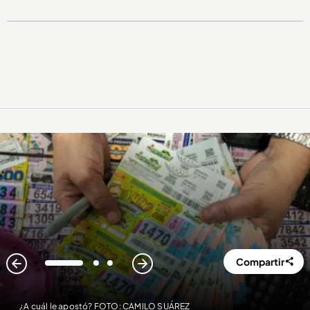
Compartir
1
2
3
¿A cuál le apostó? FOTO: CAMILO SUÁREZ