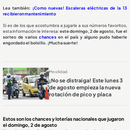
Lea también:
¡Como nuevas! Escaleras eléctricas de la 13
recibieron mantenimiento
Si es de los que acostumbra a jugarle a sus números favoritos,
esta información le interesa:
este domingo, 2 de agosto, fue el
sorteo de varios
chances
en el país y alguno pudo haberle
engordado el bolsillo. ¡Mucha suerte!
Movilidad
¡No se distraiga! Este lunes 3
de agosto empieza la nueva
rotación de pico y placa
Estos son los chances y loterías nacionales que jugaron
el domingo, 2 de agosto