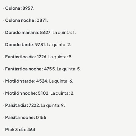
· Culona: 8957
.
· Culona noche: 0871
.
· Dorado mañana: 8627
. La quinta:
1
.
· Dorado tarde: 9781
. La quinta:
2
.
· Fantástica día: 1226
. La quinta:
9
.
· Fantástica noche: 4755
. La quinta:
5
.
· Motilón tarde: 4524
. La quinta:
6
.
· Motilón noche: 5102
. La quinta:
2
.
· Paisita día: 7222
. La quinta:
9
.
· Paisita noche: 0155
.
· Pick 3 día: 464
.