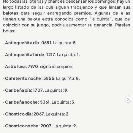
No todas las loterías y chances descansan los domingos: hay un
largo listado de las que siguen trabajando y que lanzan sus
balotas para seguir entregando premios. Algunas de ellas
tienen una balota extra conocida como “la quinta”, que de
coincidir con su juego, podría aumentar su ganancia. Páreles
bolas:
· Antioqueñita día: 0651
. La quinta:
5
.
· Antioqueñita tarde: 1217
. La quinta:
1
.
· Astro luna: 7970
, signo escorpión.
· Cafeterito noche: 5855
. La quinta:
8
.
· Caribeña día: 1707
. La quinta:
9
.
x
· Caribeña noche: 5361
. La quinta:
3
.
· Chontico día: 2067
. La quinta:
2
.
· Chontico noche: 2007
. La quinta:
9
.