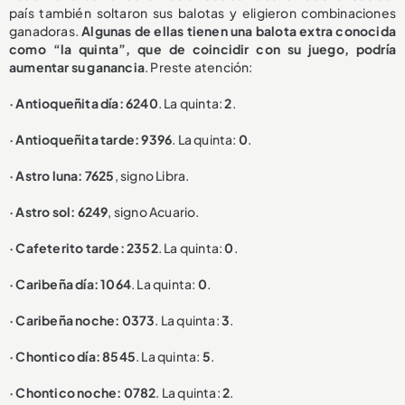
país también soltaron sus balotas y eligieron combinaciones
ganadoras.
Algunas de ellas tienen una balota extra conocida
como “la quinta”, que de coincidir con su juego, podría
aumentar su ganancia
. Preste atención:
· Antioqueñita día: 6240
. La quinta:
2
.
· Antioqueñita tarde: 9396
. La quinta:
0
.
· Astro luna: 7625
, signo Libra.
· Astro sol: 6249
, signo Acuario.
· Cafeterito tarde: 2352
. La quinta:
0
.
· Caribeña día: 1064
. La quinta:
0
.
· Caribeña noche: 0373
. La quinta:
3
.
· Chontico día: 8545
. La quinta:
5
.
· Chontico noche: 0782
. La quinta:
2
.