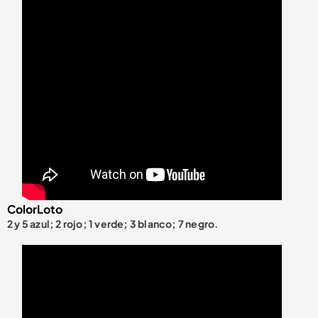
ColorLoto
2 y 5 azul; 2 rojo; 1 verde; 3 blanco; 7 negro.