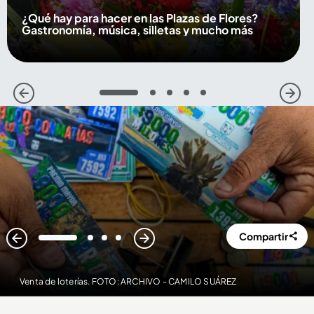
¿Qué hay para hacer en las Plazas de Flores?
Gastronomía, música, silletas y mucho más
1
2
3
4
5
Compartir
1
2
3
4
Venta de loterías. FOTO: ARCHIVO - CAMILO SUÁREZ