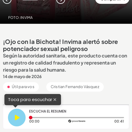
1
2
FOTO: INVIMA
¡Ojo con la Bichota! Invima alertó sobre
potenciador sexual peligroso
Según la autoridad sanitaria, este producto cuenta con
un registro de calidad fraudulento y representa un
riesgo para la salud humana.
14 de mayo de 2026
Útil para vos
Cristian Fernando Vásquez
×
Toca para escuchar
ESCUCHA EL RESUMEN
Tiempo transcurrido: 0 segundos
Dura
00:00
00:41