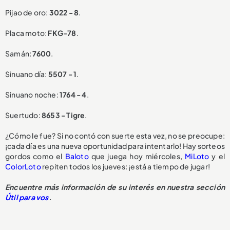
Pijao de oro:
3022 - 8
.
Placa moto:
FKG-78
.
Samán:
7600
.
Sinuano día:
5507 - 1
.
Sinuano noche:
1764 - 4
.
Suertudo:
8653 - Tigre
.
¿Cómo le fue? Si no contó con suerte esta vez, no se preocupe:
¡cada día es una nueva oportunidad para intentarlo! Hay sorteos
gordos como el
Baloto
que juega hoy miércoles,
MiLoto
y el
ColorLoto
repiten todos los jueves: ¡está a tiempo de jugar!
Encuentre más información de su interés en nuestra sección
Útil para vos
.