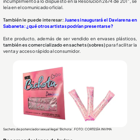
incumplimiento a lo dispuesto en la Resolución 2674 de 201”, se
leía en el comunicado oficial.
También le puede interesar:
Juanes inaugurará el Daviarena en
Sabaneta: ¿qué otros artistas podrían presentarse?
Este producto, además de ser vendido en envases plásticos,
también es comercializado en sachets (sobres)
para facilitar la
venta y acceso rápido al consumidor.
Sachets de potenciador sexual ilegal ‘Bichota’. FOTO: CORTESÍA INVIMA