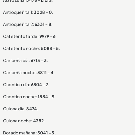
Astro Luna:
5478 - Libra
.
Antioqueñita 1:
3028 - 0
.
Antioqueñita 2:
6331 - 8
.
Cafeterito tarde:
9979 - 6
.
Cafeterito noche:
5088 - 5
.
Caribeña día:
6715 - 3
.
Caribeña noche:
3811 - 4
.
Chontico día:
6804 - 7
.
Chontico noche:
1834 - 9
.
Culona día:
8474
.
Culona noche:
4382
.
Dorado mañana:
5041 - 5
.