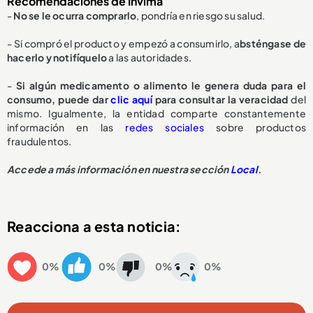
Recomendaciones de Invima
-
No se le ocurra comprarlo
, pondría en riesgo su salud.
- Si compró el producto y empezó a consumirlo, a
bsténgase de
hacerlo y notifíquelo
a las autoridades.
-
Si algún medicamento o alimento le genera duda para el
consumo, puede dar
clic aquí
para consultar la veracidad
del
mismo. Igualmente, la entidad comparte constantemente
información en las
redes sociales
sobre productos
fraudulentos.
Accede a más información en nuestra sección
Local
.
Reacciona a esta noticia:
0%
0%
0%
0%