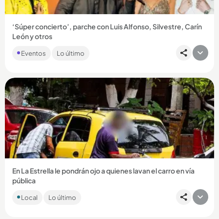
‘Súper concierto’, parche con Luis Alfonso, Silvestre, Carín
León y otros
Si usted es de los que le gustan los parches donde le suenan
Eventos
Lo último
de todo, el ‘Súper concierto’ puede ser el evento que más
se...
Compartir Noticia
En La Estrella le pondrán ojo a quienes lavan el carro en vía
pública
La Alcaldía de ese municipio está tomando medidas para
Local
Lo último
evitar que los conductores y los establecimientos de lavado
de carros...