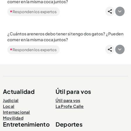
comer en la misma coca juntos?
Hola, gracias por escribirnos. Lo más recomendable cuando
Responden los expertos
tienes dos gatos es que tengas dos....
¿Cuántos areneros debo tener si tengo dos gatos? ¿Pueden
Compartir Noticia
comer en la misma coca juntos?
Hola, gracias por escribirnos. Lo más recomendable cuando
Responden los expertos
tienes dos gatos es que tengas dos....
Compartir Noticia
Actualidad
Útil para vos
Judicial
Útil para vos
Local
La Profe Calle
Internacional
Movilidad
Entretenimiento
Deportes