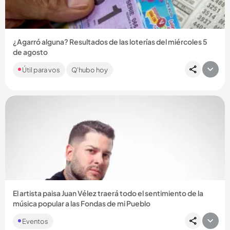
¿Agarró alguna? Resultados de las loterías del miércoles 5
de agosto
Si es de los que acostumbra a apostarle a sus números
Útil para vos
Q'hubo hoy
favoritos, revise a continuación los números que cayeron: ¡la
suerte...
Compartir Noticia
El artista paisa Juan Vélez traerá todo el sentimiento de la
música popular a las Fondas de mi Pueblo
Eventos