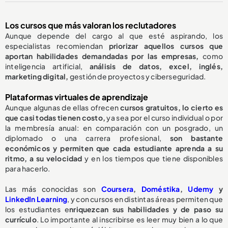
Los cursos que más valoran los reclutadores
Aunque depende del cargo al que esté aspirando, los
especialistas recomiendan
priorizar aquellos cursos que
aportan habilidades demandadas por las empresas,
como
inteligencia artificial,
análisis de datos, excel, inglés,
marketing digital,
gestión de proyectos y ciberseguridad.
Plataformas virtuales de aprendizaje
Aunque algunas de ellas ofrecen
cursos gratuitos, lo cierto es
que casi todas tienen costo,
ya sea por el curso individual o por
la membresía anual: en comparación con un posgrado, un
diplomado o una carrera profesional,
son bastante
económicos y permiten que cada estudiante aprenda a su
ritmo, a su velocidad
y en los tiempos que tiene disponibles
para hacerlo.
Las más conocidas son
Coursera
,
Doméstika
,
Udemy
y
LinkedIn Learning
, y con cursos en distintas áreas permiten que
los estudiantes e
nriquezcan sus habilidades y de paso su
currículo
. Lo importante al inscribirse es leer muy bien a lo que