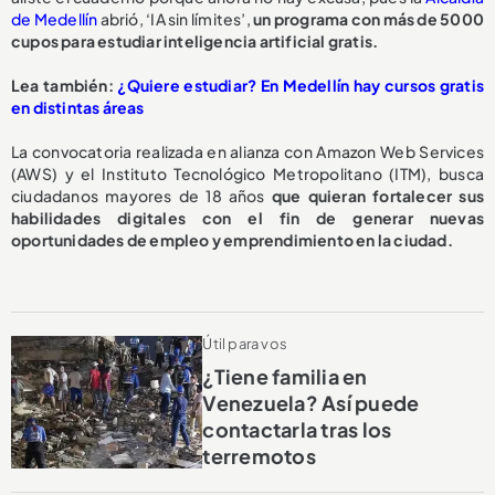
de Medellín
abrió, ‘IA sin límites’,
un programa con más de 5000
cupos para estudiar inteligencia artificial gratis.
L
ea también:
¿Quiere estudiar? En Medellín hay cursos gratis
en distintas áreas
La convocatoria realizada en alianza con Amazon Web Services
(AWS) y el Instituto Tecnológico Metropolitano (ITM), busca
ciudadanos mayores de 18 años
que quieran fortalecer sus
habilidades digitales con el fin de generar nuevas
oportunidades de empleo y emprendimiento en la ciudad.
Útil para vos
¿Tiene familia en
Venezuela? Así puede
contactarla tras los
terremotos