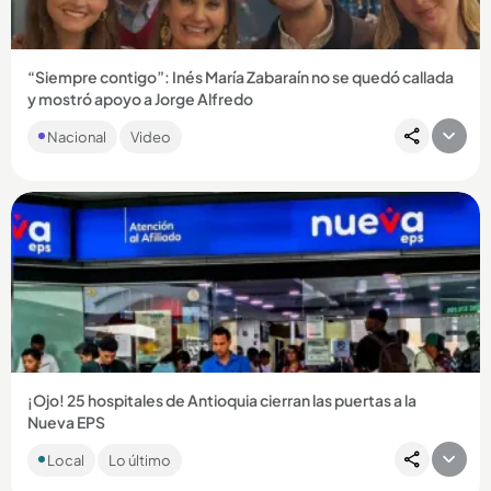
“Siempre contigo”: Inés María Zabaraín no se quedó callada
y mostró apoyo a Jorge Alfredo
La periodista había permanecido en las sombras desde que
Nacional
Video
estalló el escándalo, pero recientemente mostró que sigue al
lado...
Compartir Noticia
¡Ojo! 25 hospitales de Antioquia cierran las puertas a la
Nueva EPS
Entre los centros médicos se encuentran el Hospital General
Local
Lo último
de Medellín y el Marco Fidel Suárez de Bello, que no
prestarán...