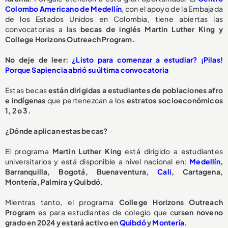
Colombo Americano de Medellín
, con el apoyo de la Embajada
de los Estados Unidos en Colombia, tiene abiertas las
convocatorias a las
becas de inglés Martin Luther King y
College Horizons Outreach Program.
No deje de leer:
¿Listo para comenzar a estudiar? ¡Pilas!
Porque Sapiencia abrió su última convocatoria
Estas becas
están dirigidas a estudiantes de poblaciones afro
e indígenas
que pertenezcan a los
estratos socioeconómicos
1, 2 o 3.
¿Dónde aplican estas becas?
El programa
Martin Luther King
está dirigido a estudiantes
universitarios y está disponible a nivel nacional en:
Medellín
,
Barranquilla, Bogotá, Buenaventura,
Cali
, Cartagena,
Montería, Palmira y Quibdó.
Mientras tanto, el programa
College Horizons Outreach
Program
es para estudiantes de colegio que c
ursen noveno
grado en 2024 y estará activo en
Quibdó
y
Montería
.