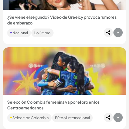
¿Se viene el segundo? Video de Greeicy provoca rumores
de embarazo
La grabación publicada por Mike Bahia provocó gran furor
Nacional
Lo último
entre los fanáticos de la pareja, que creen que Kai tendrá un
hermanito....
Compartir Noticia
Selección Colombia femenina va por el oro en los
Centroamericanos
El partido será este jueves, 6 de agosto, a las 7:00 de la
Selección Colombia
Fútbol internacional
noche....