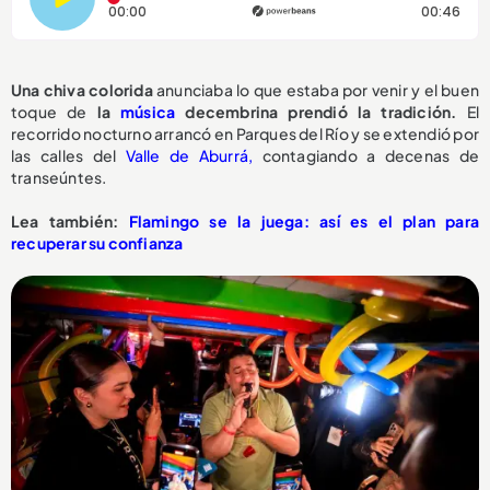
Tiempo transcurrido: 0 segundos
Dura
00:00
00:46
Una chiva colorida
anunciaba lo que estaba por venir y el buen
toque de
la
música
decembrina prendió la tradición.
El
recorrido nocturno arrancó en Parques del Río y se extendió por
las calles del
Valle de Aburrá,
contagiando a decenas de
transeúntes.
Lea también:
Flamingo se la juega: así es el plan para
recuperar su confianza