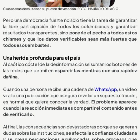
Ciudadanas consultando su puesto de votación. FOTO: MAURICIO PALACIO
Pero una democracia fuerte no solo tiene la tarea de garantizar
la libre participación de todos los colombianos y garantizar
resultados transparentes, sino
ponerle el pecho a todos estos
chismes y que los datos verificables sean más fuertes que
todos esos embustes.
Una herida profunda para el país
Al caótico cóctel de la desinformación se suman los botones de
las redes que permiten
esparcir las mentiras con una rapidez
dañina.
Cuando una persona recibe una cadena de
WhatsApp,
un video
viral o una publicación que asegura revelar un supuesto fraude,
es normal que quiera conocer la verdad
. El problema aparece
cuando la reacción inmediata es compartir el contenido antes
de verificarlo.
Al final, las consecuencias son devastadoras porque se generan
dudas sobre las instituciones,
se afecta la confianza ciudadana
y se crean percepciones equivocadas sobre procesos
que