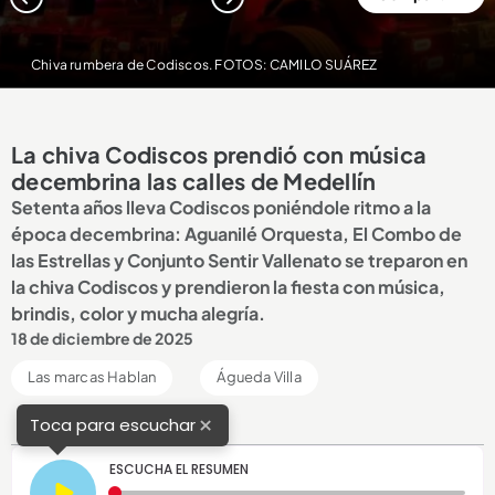
1
2
3
4
5
Chiva rumbera de Codiscos. FOTOS: CAMILO SUÁREZ
La chiva Codiscos prendió con música
decembrina las calles de Medellín
Setenta años lleva Codiscos poniéndole ritmo a la
época decembrina: Aguanilé Orquesta, El Combo de
las Estrellas y Conjunto Sentir Vallenato se treparon en
la chiva Codiscos y prendieron la fiesta con música,
brindis, color y mucha alegría.
18 de diciembre de 2025
Las marcas Hablan
Águeda Villa
×
Toca para escuchar
ESCUCHA EL RESUMEN