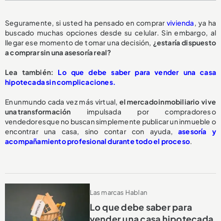
Seguramente, si usted ha pensado en comprar
vivienda
, ya ha
buscado muchas opciones desde su celular. Sin embargo, al
llegar ese momento de tomar una decisión,
¿estaría dispuesto
a comprar sin una asesoría real?
Lea también:
Lo que debe saber para vender una casa
hipotecada sin complicaciones.
En un mundo cada vez más virtual,
el mercado inmobiliario vive
una transformación
impulsada por compradores o
vendedores que no buscan simplemente publicar un inmueble o
encontrar una casa, sino contar con ayuda,
asesoría y
acompañamiento profesional durante todo el proceso
.
Las marcas Hablan
Lo que debe saber para
vender una casa hipotecada