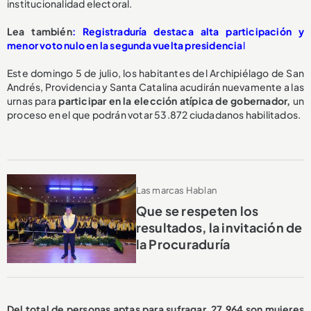
institucionalidad electoral.
Lea también
: Registraduría destaca alta participación y
menor voto nulo en la segunda vuelta presidencia
l
Este domingo 5 de julio, los habitantes del Archipiélago de San
Andrés, Providencia y Santa Catalina acudirán nuevamente a las
urnas para
participar en la elección atípica de gobernador,
un
proceso en el que podrán votar 53.872 ciudadanos habilitados.
Las marcas Hablan
Que se respeten los
resultados, la invitación de
la Procuraduría
Del total de personas aptas para sufragar, 27.964 son mujeres