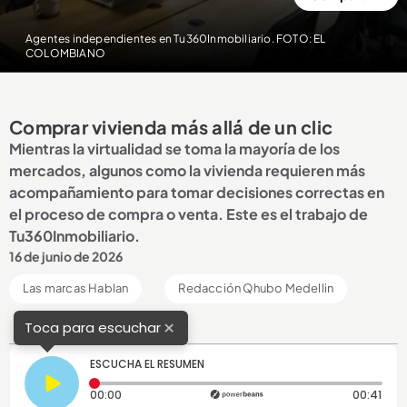
Agentes independientes en Tu360Inmobiliario. FOTO: EL
COLOMBIANO
Comprar vivienda más allá de un clic
Mientras la virtualidad se toma la mayoría de los
mercados, algunos como la vivienda requieren más
acompañamiento para tomar decisiones correctas en
el proceso de compra o venta. Este es el trabajo de
Tu360Inmobiliario.
16 de junio de 2026
Las marcas Hablan
Redacción Qhubo Medellin
×
Toca para escuchar
ESCUCHA EL RESUMEN
Tiempo transcurrido: 0 segundos
Dura
00:00
00:41