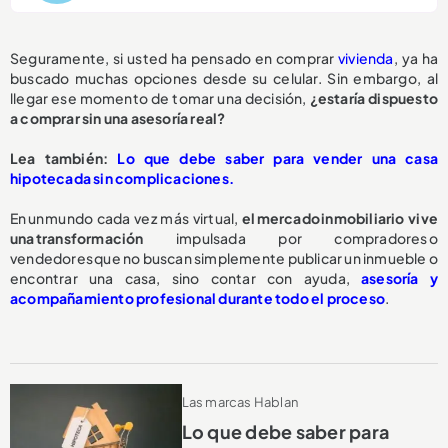
Seguramente, si usted ha pensado en comprar
vivienda
, ya ha
buscado muchas opciones desde su celular. Sin embargo, al
llegar ese momento de tomar una decisión,
¿estaría dispuesto
a comprar sin una asesoría real?
Lea también:
Lo que debe saber para vender una casa
hipotecada sin complicaciones.
En un mundo cada vez más virtual,
el mercado inmobiliario vive
una transformación
impulsada por compradores o
vendedores que no buscan simplemente publicar un inmueble o
encontrar una casa, sino contar con ayuda,
asesoría y
acompañamiento profesional durante todo el proceso
.
Las marcas Hablan
Lo que debe saber para