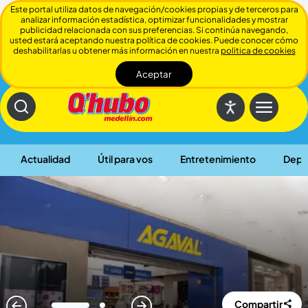
Este portal utiliza datos de navegación/cookies propias y de terceros para
analizar información estadística, optimizar funcionalidades y mostrar
publicidad relacionada con sus preferencias. Si continúa navegando,
usted estará aceptando nuestra política de cookies. Puede conocer cómo
deshabilitarlas u obtener más información en nuestra
politica de cookies
Aceptar
Cerrar
Actualidad
Útil para vos
Entretenimiento
Depo
Compartir