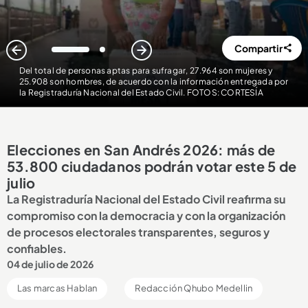
Compartir
1
2
Del total de personas aptas para sufragar, 27.964 son mujeres y
25.908 son hombres, de acuerdo con la información entregada por
la Registraduría Nacional del Estado Civil. FOTOS: CORTESÍA
Elecciones en San Andrés 2026: más de
53.800 ciudadanos podrán votar este 5 de
julio
La Registraduría Nacional del Estado Civil reafirma su
compromiso con la democracia y con la organización
de procesos electorales transparentes, seguros y
confiables.
04 de julio de 2026
Las marcas Hablan
Redacción Qhubo Medellin