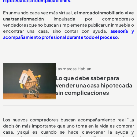
hipotecada sin complicaciones.
En un mundo cada vez más virtual,
el mercado inmobiliario vive
una transformación
impulsada por compradores o
vendedores que no buscan simplemente publicar un inmueble o
encontrar una casa, sino contar con ayuda,
asesoría y
acompañamiento profesional durante todo el proceso
.
Las marcas Hablan
Lo que debe saber para
vender una casa hipotecada
sin complicaciones
Los nuevos compradores buscan acompañamiento real. “La
decisión más importante que uno toma en la vida es comprar
casa, y aquí es cuando se hace clave tener la ayuda y