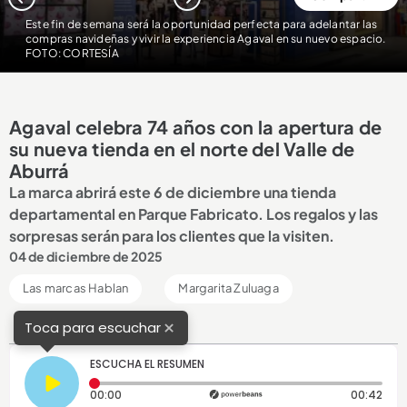
1
2
Este fin de semana será la oportunidad perfecta para adelantar las
compras navideñas y vivir la experiencia Agaval en su nuevo espacio.
FOTO: CORTESÍA
Agaval celebra 74 años con la apertura de
su nueva tienda en el norte del Valle de
Aburrá
La marca abrirá este 6 de diciembre una tienda
departamental en Parque Fabricato. Los regalos y las
sorpresas serán para los clientes que la visiten.
04 de diciembre de 2025
Las marcas Hablan
Margarita Zuluaga
×
Toca para escuchar
ESCUCHA EL RESUMEN
Tiempo transcurrido: 0 segundos
Dura
00:00
00:42