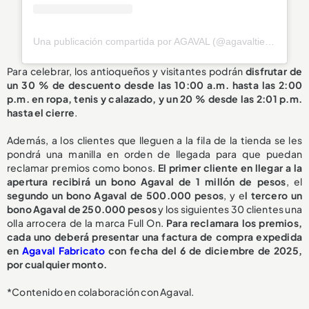
Una publicación compartida por AGAVAL (@agavaltienda)
Para celebrar, los antioqueños y visitantes podrán
disfrutar de
un 30 % de descuento desde las 10:00 a.m. hasta las 2:00
p.m. en ropa, tenis y calazado, y un 20 % desde las 2:01 p.m.
hasta el cierre
.
Además, a los clientes que lleguen a la fila de la tienda se les
pondrá una manilla en orden de llegada para que puedan
reclamar premios como bonos.
El primer cliente en llegar a la
apertura recibirá un bono Agaval de 1 millón de pesos
, el
segundo un bono Agaval de 500.000 pesos
, y e
l tercero un
bono Agaval de 250.000 pesos
y los siguientes 30 clientes una
olla arrocera de la marca Full On.
Para reclamara los premios,
cada uno deberá presentar una factura de compra expedida
en
Agaval Fabricato
con fecha del 6 de diciembre de 2025,
por cualquier monto.
*Contenido en colaboración con Agaval.