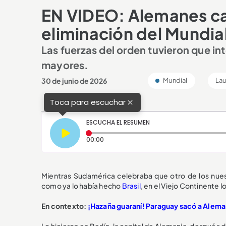
EN VIDEO: Alemanes ca
eliminación del Mundia
Las fuerzas del orden tuvieron que int
mayores.
30 de junio de 2026
Mundial
Lau
×
Toca para escuchar
ESCUCHA EL RESUMEN
Tiempo transcurrido: 0 segundos
00:00
Mientras Sudamérica celebraba que otro de los nue
como ya lo había hecho
Brasil
, en el Viejo Continente 
En contexto:
¡Hazaña guaraní! Paraguay sacó a Aleman
Lo hicieron en Berlín, la capital de Alemania, después