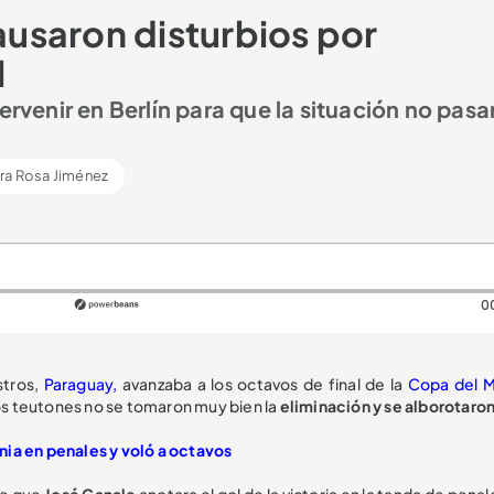
usaron disturbios por
l
ervenir en Berlín para que la situación no pasa
ra Rosa Jiménez
0
stros,
Paraguay,
avanzaba a los octavos de final de la
Copa del 
los teutones no se tomaron muy bien la
eliminación y se alborotaron
ia en penales y voló a octavos
 de que
José Canale
anotara el gol de la victoria en la tanda de pena