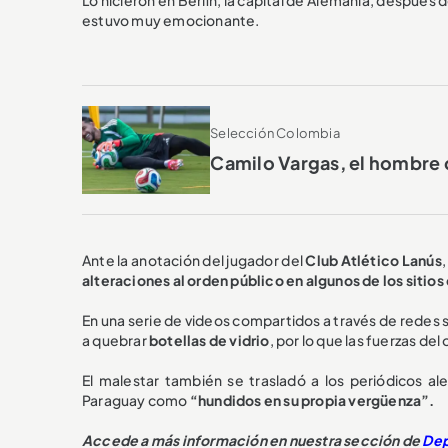
estuvo muy emocionante.
Selección Colombia
Camilo Vargas, el hombre q
Ante la anotación del jugador del
Club Atlético Lanús
alteraciones al orden público en algunos de los sitio
En una serie de videos compartidos a través de redes 
a quebrar
botellas de vidrio
, por lo que las fuerzas de
El malestar también se trasladó a los periódicos ale
Paraguay como
“hundidos en su propia vergüenza”.
Accede a más información en nuestra sección de
Dep