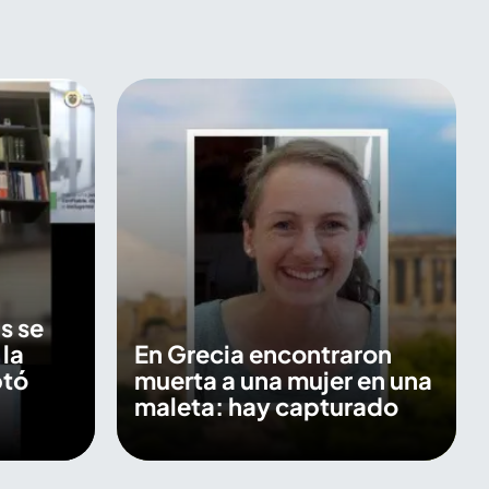
s se
 la
En Grecia encontraron
ptó
muerta a una mujer en una
maleta: hay capturado