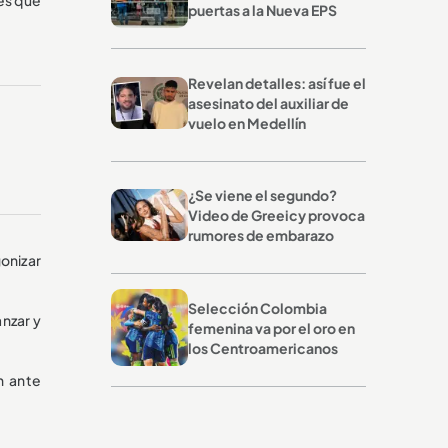
puertas a la Nueva EPS
Revelan detalles: así fue el
asesinato del auxiliar de
vuelo en Medellín
¿Se viene el segundo?
Video de Greeicy provoca
rumores de embarazo
onizar
Selección Colombia
nzar y
femenina va por el oro en
los Centroamericanos
n ante