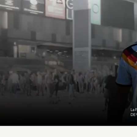
La 
DE 