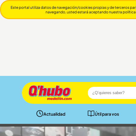
Este portal utiliza datos de navegación/cookies propias y de terceros par
navegando, usted estará aceptando nuestra política
Actualidad
Útil para vos