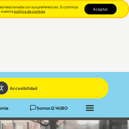
dad relacionada con sus preferencias. Si continúa
Aceptar
n nuestra
politica de cookies
Cerrar
Accesibilidad
omía
Somos Q’HUBO