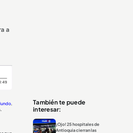
ra a
Duración: 49 segundos
0:49
También te puede
Mundo
,
interesar:
.
¡Ojo! 25 hospitales de
Antioquia cierran las
les que