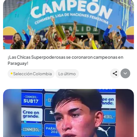
Compartir Noticia
¡Las Chicas Superpoderosas se coronaron campeonas en
Paraguay!
Colombia venció 4-3 a Paraguay y alzó la Liga de Naciones.
Selección Colombia
Lo último
Con berraquera y goles, las de Marsiglia hicieron historia....
Compartir Noticia