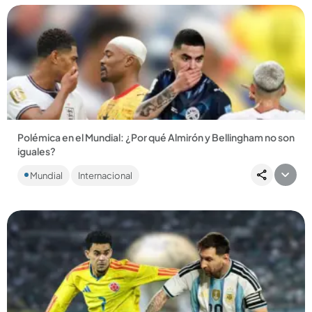
Compartir Noticia
Polémica en el Mundial: ¿Por qué Almirón y Bellingham no son
iguales?
El técnico de Paraguay, Gustavo Alfaro, manifestó su
Mundial
Internacional
inconformidad porque al inglés Jude Bellingham no le
sacaron roja al...
Compartir Noticia