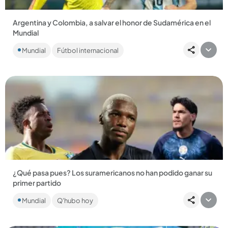
Argentina y Colombia, a salvar el honor de Sudamérica en el
Mundial
Paraguay, Brasil, Ecuador y Uruguay no pusieron a festejar al
Mundial
Fútbol internacional
continente, así como pasó en el Mundial Alemania 1974.
¿Cuál...
Compartir Noticia
¿Qué pasa pues? Los suramericanos no han podido ganar su
primer partido
Han debutado Paraguay, Brasil y Ecuador, pero nada que
Mundial
Q'hubo hoy
logran celebrar. La última vez que se vio algo similar fue en el
Mundial...