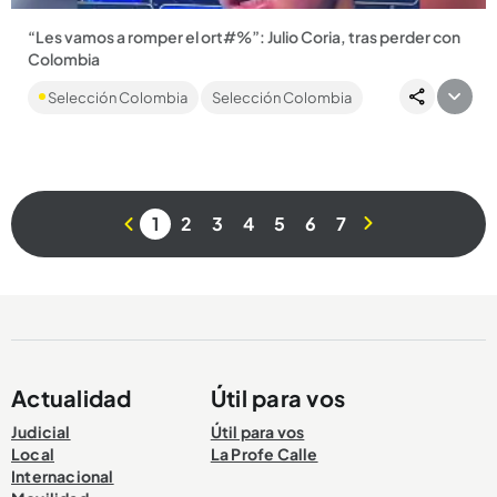
“Les vamos a romper el ort#%”: Julio Coria, tras perder con
Colombia
Polémico mensaje envió el jugador de la Selección Argentina
Selección Colombia
Selección Colombia
Sub-17 tras perder la final del Sudamericano frente a
Colombia...
1
2
3
4
5
6
7
Compartir Noticia
Actualidad
Útil para vos
Judicial
Útil para vos
Local
La Profe Calle
Internacional