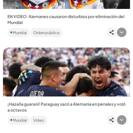
EN VIDEO: Alemanes causaron disturbios por eliminación del
Mundial
Las fuerzas del orden tuvieron que intervenir en Berlín para
Mundial
Orden público
que la situación no pasara a mayores. ...
Compartir Noticia
¡Hazaña guaraní! Paraguay sacó a Alemania en penales y voló
a octavos
Histórico golpe en el Estadio Boston. La Albirroja de Alfaro
Mundial
Video
resistió con el alma, igualó 1-1 con los teutones y los
despachó...