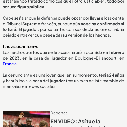
estar siendo tratado como cualquier otro justiciable”,
todo por
ser una figura pública.
Cabe señalar que la defensa puede optar por llevar el caso ante
el Tribunal Supremo francés, aunque aún
no se ha confirmado si
lo hará
. El jugador, por su parte, con sus declaraciones, habría
dejado entrever que desea
dar su versión de los hechos.
Las acusaciones
Los hechos por los que se le acusa habrían ocurrido en f
ebrero
de 2023
, en la casa del jugador en Boulogne-Billancourt, en
Francia
.
La denunciante es una joven que, en su momento,
tenía 24 años
y habría ido a la
casa del jugador
tras un mes de intercambio de
mensajes en redes sociales.
Deportes
EN VIDEO: Así fue la