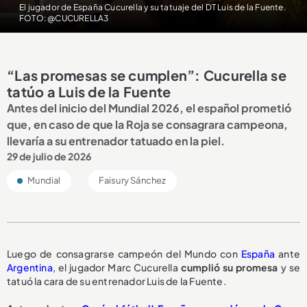
El jugador de España Cucurella y su tatuaje del DT Luis de la Fuente.
FOTO: @CUCURELLA3
“Las promesas se cumplen”: Cucurella se
tatúo a Luis de la Fuente
Antes del inicio del Mundial 2026, el español prometió
que, en caso de que la Roja se consagrara campeona,
llevaría a su entrenador tatuado en la piel.
29 de julio de 2026
Mundial
Faisury Sánchez
Luego de consagrarse campeón del Mundo con
España
ante
Argentina
, el jugador Marc Cucurella
cumplió su promesa
y se
tatuó la cara de su entrenador Luis de la Fuente.