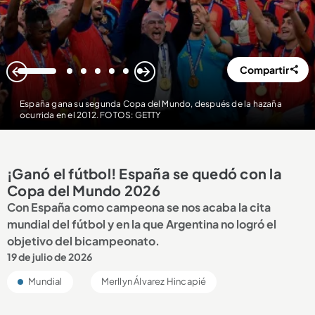
Compartir
1
2
3
4
5
6
7
España gana su segunda Copa del Mundo, después de la hazaña
ocurrida en el 2012. FOTOS: GETTY
¡Ganó el fútbol! España se quedó con la
Copa del Mundo 2026
Con España como campeona se nos acaba la cita
mundial del fútbol y en la que Argentina no logró el
objetivo del bicampeonato.
19 de julio de 2026
Mundial
Merllyn Álvarez Hincapié