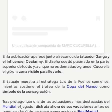
Una publicación compartida de MARC CUCURELLA (@cucurella3)
En la publicación aparece junto al reconocido
tatuador Ganga y
el influencer Ceciarmy.
El diseño quedó plasmado en la parte
superior del codo y, aunque no es demasiado grande, Cucurella
eligió una
zona visible para llevarlo.
El tatuaje muestra al estratega Luis de la Fuente sonriente,
mientras sostiene el trofeo de la
Copa del Mundo
como
símbolo de la consagración.
Tras protagonizar una de las actuaciones más destacadas del
Mundial
, el jugador
disfruta ahora de sus vacaciones
antes de
ponerse a las órdenes de su nuevo equipo, el
Real Madrid
.