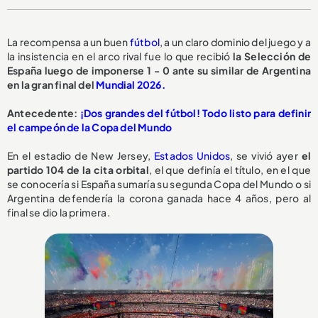
La recompensa a un buen
fútbol
, a un claro dominio del juego y a
la insistencia en el arco rival fue lo que recibió
la Selección de
España luego de imponerse 1 - 0 ante su similar de Argentina
en la gran final del
Mundial 2026.
Antecedente:
¡Dos grandes del fútbol! Todo listo para definir
el campeón de la Copa del Mundo
En el estadio de New Jersey,
Estados Unidos
, se vivió ayer
el
partido 104 de la cita orbital
, el que definía el título, en el que
se conocería si España sumaría su segunda Copa del Mundo o si
Argentina defendería la corona ganada hace 4 años, pero al
final se dio la primera.