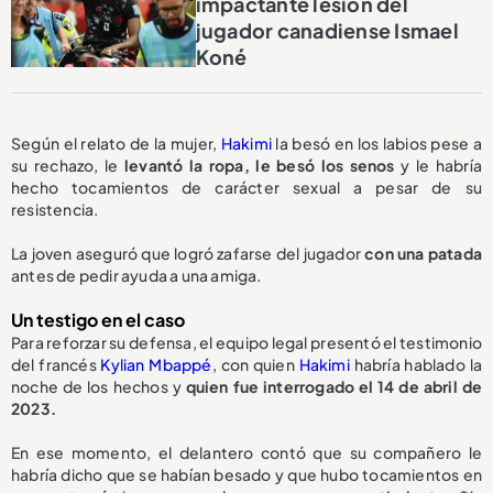
impactante lesión del
jugador canadiense Ismael
Koné
Según el relato de la mujer,
Hakimi
la besó en los labios pese a
su rechazo, le
levantó la ropa, le besó los senos
y le habría
hecho tocamientos de carácter sexual a pesar de su
resistencia.
La joven aseguró que logró zafarse del jugador
con una patada
antes de pedir ayuda a una amiga.
Un testigo en el caso
Para reforzar su defensa, el equipo legal presentó el testimonio
del francés
Kylian Mbappé
, con quien
Hakimi
habría hablado la
noche de los hechos y
quien fue interrogado el 14 de abril de
2023.
En ese momento, el delantero contó que su compañero le
habría dicho que se habían besado y que hubo tocamientos en