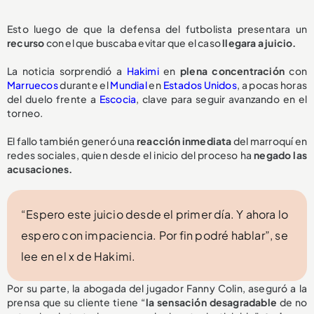
Esto luego de que la defensa del futbolista presentara un
recurso
con el que buscaba evitar que el caso
llegara a juicio.
La noticia sorprendió a
Hakimi
en
plena concentración
con
Marruecos
durante el
Mundial
en
Estados Unidos
, a pocas horas
del duelo frente a
Escocia
, clave para seguir avanzando en el
torneo.
El fallo también generó una
reacción inmediata
del marroquí en
redes sociales, quien desde el inicio del proceso ha
negado las
acusaciones.
“Espero este juicio desde el primer día. Y ahora lo
espero con impaciencia. Por fin podré hablar”, se
lee en el x de Hakimi.
Por su parte, la abogada del jugador Fanny Colin, aseguró a la
prensa que su cliente tiene “
la sensación desagradable
de no