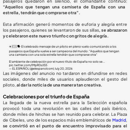
pasajeros quedaron en silencio, el comandante continuó:
“Aquellos que tengan una camiseta de España con una
estrella, tendrán que comprarse otra”.
Esta afirmación generó momentos de euforia y alegría entre
los pasajeros, quienes se levantaron de sus sillas
, se abrazaron
y celebraron este nuevo triunfo con gritos de alegría.
✈️🇪🇸🗣️ El celebrado mensaje de un piloto en pleno vuelo comunicando a los
pasajeros que España vuelve a ser campeona del mundo: "Aquellos que tengan
una camiseta con una sola estrella tendrán que comprarse otra"
El ambiente de celebración por el nuevo título de España no solo se...
pic.twitter.com/IMpR0sJlS5
— EL ESPAÑOL (@elespanolcom)
July 20, 2026
Las imágenes del anuncio no tardaron en difundirse en redes
sociales, donde miles de usuarios aplaudieron el gesto del
piloto,
al dar la noticia de una manera tan creativa.
Celebraciones por el triunfo de España
La llegada de la nueva estrella para la Selección española
provocó toda una revolución en las calles del país ibérico,
donde miles de hinchas se han reunido para celebrar. La Plaza
de Cibeles, uno de los espacios más emblemáticos de
Madrid
,
se convirtió en el punto de encuentro improvisado para el