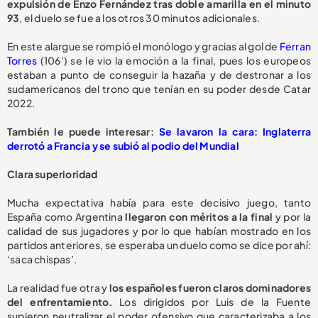
expulsión de Enzo Fernández tras doble amarilla en el minuto
93
, el duelo se fue a los otros 30 minutos adicionales.
En este alargue se rompió el monólogo y gracias al gol de
Ferran
Torres
(106’) se le vio la emoción a la final, pues los europeos
estaban a punto de conseguir la hazaña y de destronar a los
sudamericanos del trono que tenían en su poder desde Catar
2022.
También le puede interesar:
Se lavaron la cara: Inglaterra
derrotó a Francia y se subió al podio del Mundial
Clara superioridad
Mucha expectativa había para este decisivo juego, tanto
España como Argentina
llegaron con méritos a la final
y por la
calidad de sus jugadores y por lo que habían mostrado en los
partidos anteriores, se esperaba un duelo como se dice por ahí:
‘saca chispas’.
La realidad fue otra y
los españoles fueron claros dominadores
del enfrentamiento.
Los dirigidos por Luis de la Fuente
supieron neutralizar el poder ofensivo que caracterizaba a los