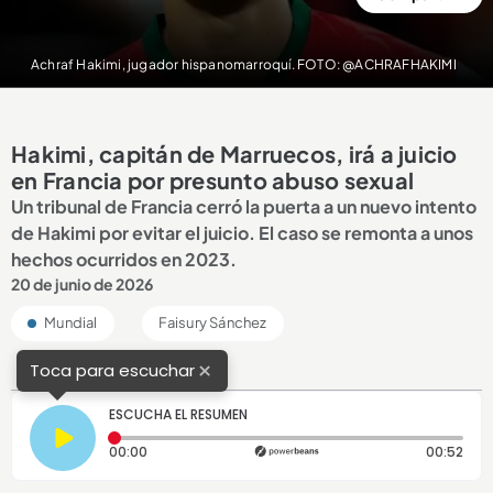
Achraf Hakimi, jugador hispanomarroquí. FOTO: @ACHRAFHAKIMI
Hakimi, capitán de Marruecos, irá a juicio
en Francia por presunto abuso sexual
Un tribunal de Francia cerró la puerta a un nuevo intento
de Hakimi por evitar el juicio. El caso se remonta a unos
hechos ocurridos en 2023.
20 de junio de 2026
Mundial
Faisury Sánchez
×
Toca para escuchar
ESCUCHA EL RESUMEN
Tiempo transcurrido: 0 segundos
Dura
00:00
00:52