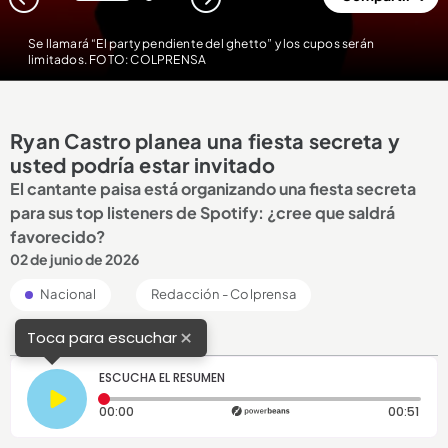
1
2
Se llamará “El party pendiente del ghetto” y los cupos serán
limitados. FOTO: COLPRENSA
Ryan Castro planea una fiesta secreta y
usted podría estar invitado
El cantante paisa está organizando una fiesta secreta
para sus top listeners de Spotify: ¿cree que saldrá
favorecido?
02 de junio de 2026
Nacional
Redacción - Colprensa
×
Toca para escuchar
ESCUCHA EL RESUMEN
Tiempo transcurrido: 0 segundos
Dura
00:00
00:51