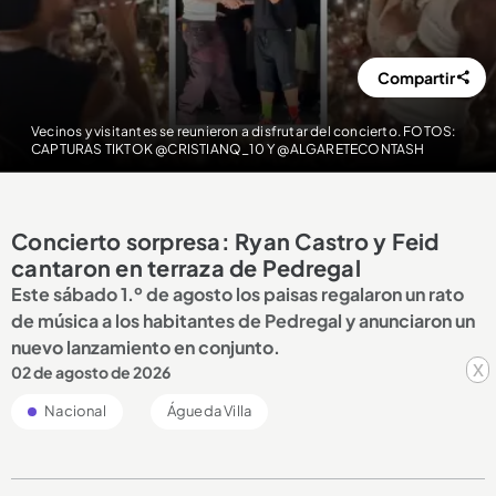
Compartir
Vecinos y visitantes se reunieron a disfrutar del concierto. FOTOS:
CAPTURAS TIKTOK @CRISTIANQ_10 Y @ALGARETECONTASH
Concierto sorpresa: Ryan Castro y Feid
cantaron en terraza de Pedregal
Este sábado 1.º de agosto los paisas regalaron un rato
de música a los habitantes de Pedregal y anunciaron un
nuevo lanzamiento en conjunto.
x
02 de agosto de 2026
Nacional
Águeda Villa