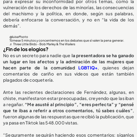
para expresar su inconformidad por otros temas, como la
vulneración de los derechos de las minorías, las consecuencias
del machismo y la política, en donde, según sus palabras,
debería enfocarse la conversación, y no en “la vida de los
demás”.
@luisaffsoto
Tómese 5 minutos y concentremos en los debates que sí valen la pena generar.
♬ Three Little Birds - Bob Marley & The Wailers
¿Fin de los elogios?
No es un secreto para nadie que
la presentadora se ha ganado
un lugar en los afectos y la admiración de las mujeres que
hacen parte de la comunidad
LGBTIQ+
, quienes dejan
comentarios de cariño en sus videos que están también
plagados de coquetería.
Ante las recientes declaraciones de Fernández, algunas, en
chiste, manifestaron estar preocupadas, creyendo que las iban
a regañar.
“Me asusté al principio”, “eres perfecta” y “pensé
que te ibas a referir a otros comentarios, tú sabes cuáles”
,
fueron algunas de las respuestas que recibió la publicación, que
ya pasa en Tiktok las 548.000 vistas.
“Seguramente seguirán haciendo esos comentarios: síganlos