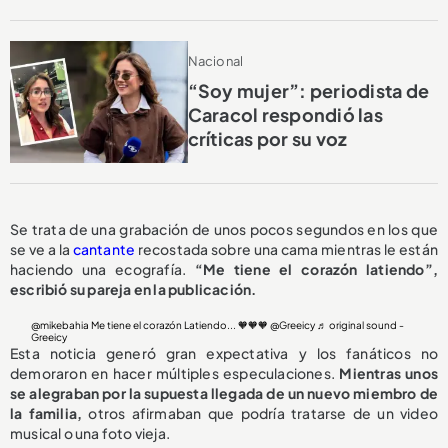
Nacional
“Soy mujer”: periodista de
Caracol respondió las
críticas por su voz
Se trata de una grabación de unos pocos segundos en los que
se ve a la
cantante
recostada sobre una cama mientras le están
haciendo una ecografía.
“Me tiene el corazón latiendo”,
escribió su pareja en la publicación.
@mikebahia
Me tiene el corazón Latiendo... 🧡🧡🧡 @Greeicy
♬ original sound -
Greeicy
Esta noticia generó gran expectativa y los fanáticos no
demoraron en hacer múltiples especulaciones.
Mientras unos
se alegraban por la supuesta llegada de un nuevo miembro de
la familia,
otros afirmaban que podría tratarse de un video
musical o una foto vieja.