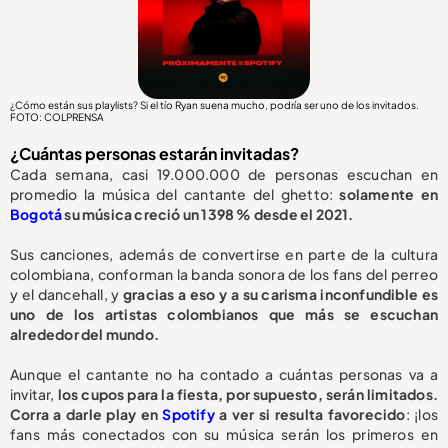
¿Cómo están sus playlists? Si el tío Ryan suena mucho, podría ser uno de los invitados.
FOTO: COLPRENSA
¿Cuántas personas estarán invitadas?
Cada semana, casi 19.000.000 de personas escuchan en
promedio la música del cantante del ghetto:
solamente en
Bogotá
su música creció un 1398 % desde el 2021.
Sus canciones, además de convertirse en parte de la cultura
colombiana, conforman la banda sonora de los fans del perreo
y el dancehall, y
gracias a eso y a su carisma inconfundible es
uno de los artistas colombianos que más se escuchan
alrededor del mundo.
Aunque el cantante no ha contado a cuántas personas va a
invitar,
los cupos para la fiesta, por supuesto, serán limitados.
Corra a darle play en
Spotify
a ver si resulta favorecido
: ¡los
fans más conectados con su música serán los primeros en