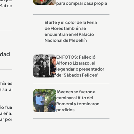
para comprar casa propia
 Mateo
El arte y el color de la Feria
de Flores también se
encuentran en el Palacio
Nacional de Medellín
idad
EN FOTOS: Falleció
Alfonso Lizarazo, el
legendario presentador
de ‘Sábados Felices’
hía es
lsa al
Jóvenes se fueron a
caminar al Alto del
Romeral y terminaron
ño fue
perdidos
aleña.
ar por