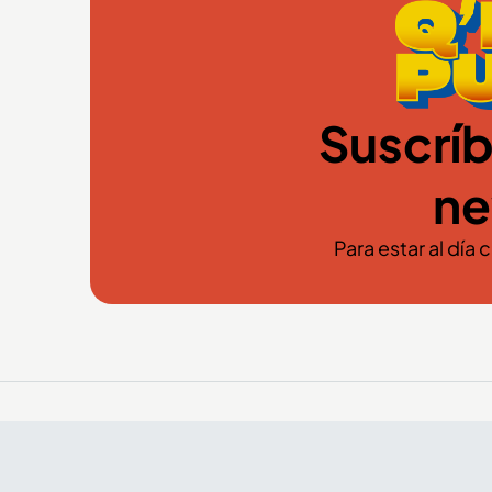
Suscríb
ne
Para estar al día 
El arte y el color de la Feria
de Flores también se
encuentran en el Palacio
Nacional de Medellín