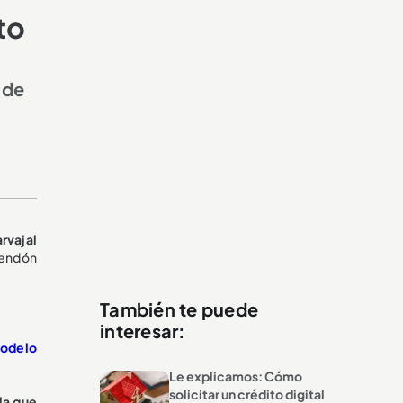
to
 de
rvajal
endón
También te puede
interesar:
modelo
Le explicamos: Cómo
solicitar un crédito digital
la que