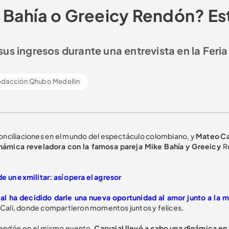
 Bahía o Greeicy Rendón? Es
us ingresos durante una entrevista en la Feria
edacción Qhubo Medellin
econciliaciones en el mundo del espectáculo colombiano, y
Mateo Ca
dinámica reveladora con la famosa pareja Mike Bahía y Greeicy
R
 un exmilitar: así opera el agresor
al ha decidido darle una nueva oportunidad al amor junto a la 
de Cali, donde compartieron momentos juntos y felices.
Rendón en el mismo evento,
Carvajal llevó a cabo una dinámica en 