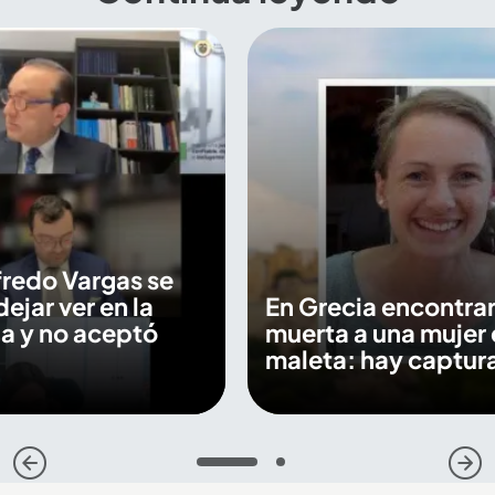
fredo Vargas se
dejar ver en la
En Grecia encontra
a y no aceptó
muerta a una mujer 
maleta: hay captur
1
2