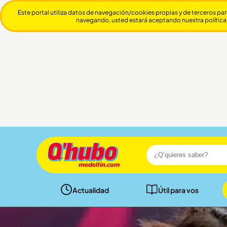
Este portal utiliza datos de navegación/cookies propias y de terceros par
navegando, usted estará aceptando nuestra política
Actualidad
Útil para vos