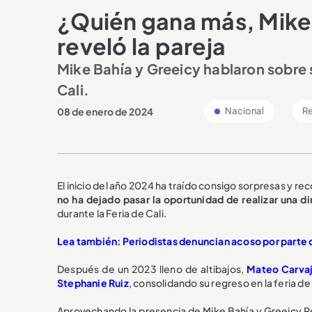
¿Quién gana más, Mike
reveló la pareja
Mike Bahía y Greeicy hablaron sobre s
Cali.
08 de enero de 2024
Nacional
R
El inicio del año 2024 ha traído consigo sorpresas y r
no ha dejado pasar la oportunidad de realizar una 
durante la Feria de Cali.
Lea también: Periodistas denuncian acoso por parte de
Después de un 2023 lleno de altibajos,
Mateo Carvaj
Stephanie Ruiz
, consolidando su regreso en la feria 
Aprovechando la presencia de Mike Bahía y Greeicy 