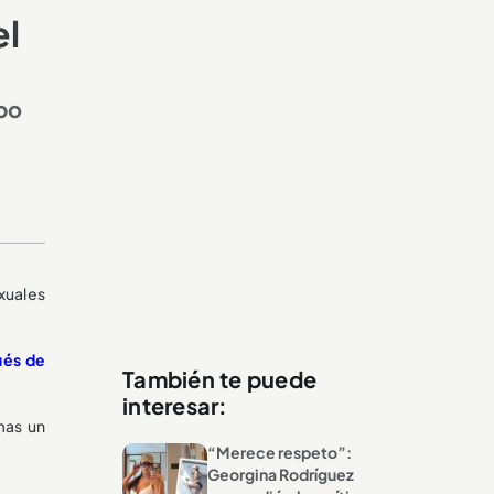
el
ipo
exuales
ués de
También te puede
interesar:
mas un
“Merece respeto”:
Georgina Rodríguez