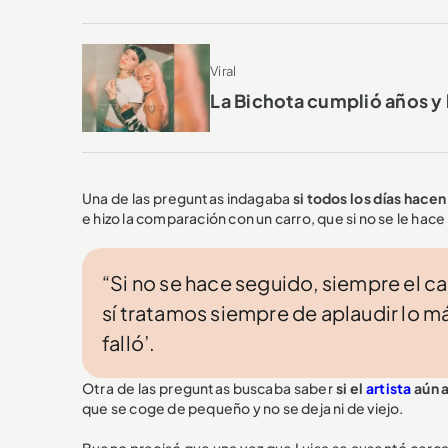
Viral
La Bichota cumplió años y
Una de las preguntas indagaba
si todos los días hacen
e hizo la comparación con un carro, que si no se le ha
“Si no se hace seguido, siempre el 
sí tratamos siempre de aplaudir lo m
falló’.
Otra de las preguntas buscaba saber
si el
artista
aún a
que se coge de pequeño y no se deja ni de viejo.