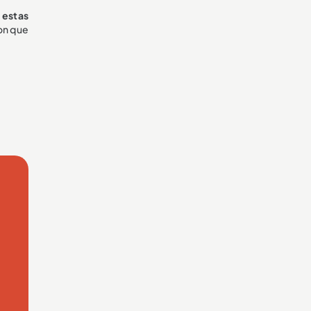
 estas
on que