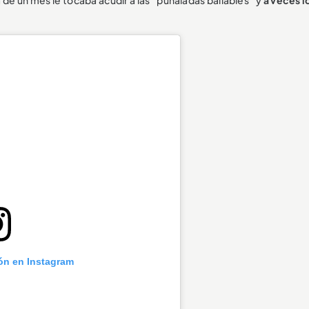
de un mes le tocaba acudir a las “puñaladas bailables” y
a veces l
ión en Instagram