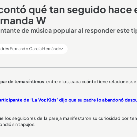
contó qué tan seguido hace 
Fernanda W
antante de música popular al responder este t
drés Fernando García Hernández
 par de temas íntimos
, entre ellos, cada cuánto tiene relaciones s
Participante de ‘La Voz Kids’ dijo que su padre lo abandonó desp
ue los seguidores de la pareja manifestaron su curiosidad por te
ndió sin tapujos.