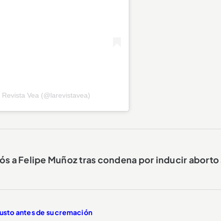
 Revista Vea (@larevistavea)
iós a Felipe Muñoz tras condena por inducir aborto 
 justo antes de su cremación