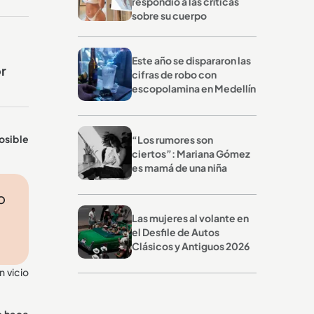
respondió a las críticas
sobre su cuerpo
Este año se dispararon las
r
cifras de robo con
escopolamina en Medellín
osible
“Los rumores son
ciertos”: Mariana Gómez
es mamá de una niña
o
Las mujeres al volante en
el Desfile de Autos
Clásicos y Antiguos 2026
n vicio