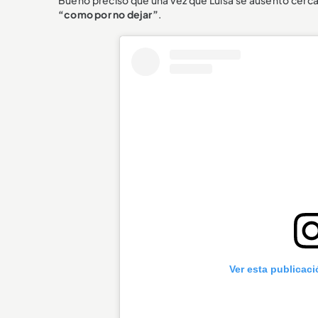
Bueno precisó que una vez que Luisa se ausentó cerca 
“como por no dejar”
.
Ver esta publicac