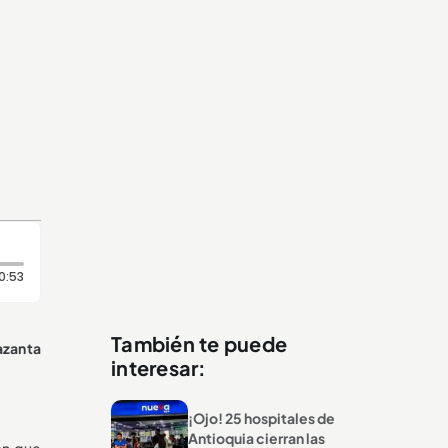
n
Duración: 53 segundos
0:53
También te puede
azanta
interesar:
¡Ojo! 25 hospitales de
Antioquia cierran las
on que