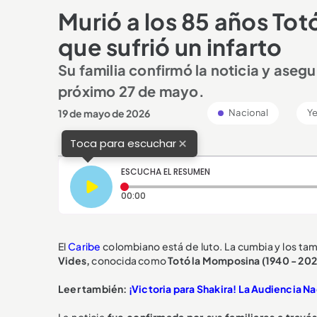
Murió a los 85 años To
que sufrió un infarto
Su familia confirmó la noticia y asegu
próximo 27 de mayo.
19 de mayo de 2026
Nacional
Ye
×
Toca para escuchar
ESCUCHA EL RESUMEN
Tiempo transcurrido: 0 segundos
00:00
El
Caribe
colombiano está de luto. La cumbia y los ta
Vides,
conocida como
Totó la Momposina (1940 - 202
Leer también:
¡Victoria para Shakira! La Audiencia N
La noticia
fue confirmada por sus familiares a través