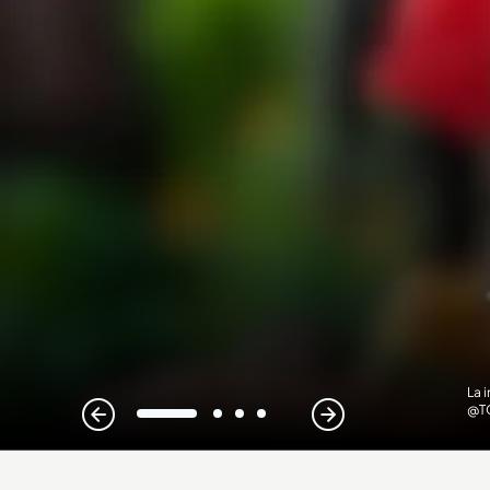
La 
@T
1
2
3
4