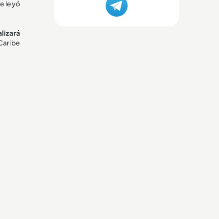
e leyó
lizará
 Caribe