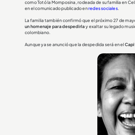
como Totó la Momposina, rodeada de su familia en Cela
en el comunicado publicado en
redes sociales
.
La familia también confirmó que el próximo 27 de mayo 
un homenaje para despedirla
y exaltar su legado music
colombiano.
Aunque ya se anunció que la despedida será en el
Capi