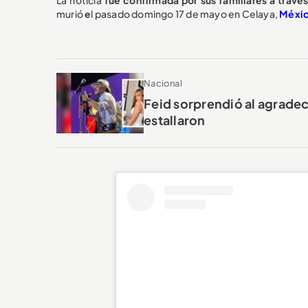
murió
e
l pasado domingo 17 de mayo en Celaya,
Méxi
Nacional
Feid sorprendió al agradec
estallaron