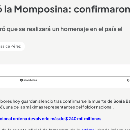
tó la Momposina: confirmaro
ró que se realizará un homenaje en el país el
ssica Pérez
0
mbores hoy guardan silencio tras confirmarse la muerte de
Sonia B
6)
, una de las máximas representantes del folclor nacional.
acional ordena devolverle más de $ 240 mil millones
 de la cuenta oficial de Instagram de la
artista
, donde informar