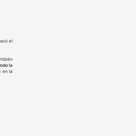
tacó el
también
ndo la
 en la