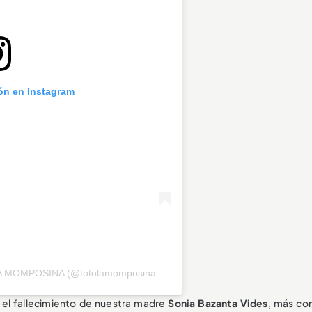
ión en Instagram
Una publicación compartida por TOTÓ LA MOMPOSINA (@totolamomposinaoficial)
 el fallecimiento de nuestra madre
Sonia Bazanta Vides
, más co