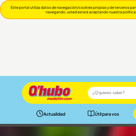
Este portal utiliza datos de navegación/cookies propias y de terceros par
navegando, usted estará aceptando nuestra política
Actualidad
Útil para vos