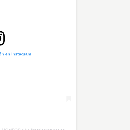
ión en Instagram
Una publicación compartida por TOTÓ LA MOMPOSINA (@totolamomposinaoficial)