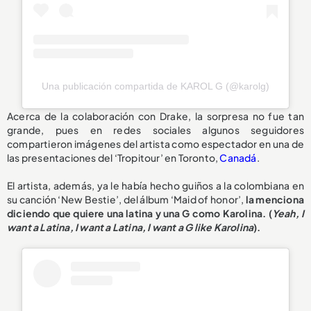
Una publicación compartida de KAROL G (@karolg)
Acerca de la colaboración con Drake, la sorpresa no fue tan
grande, pues en redes sociales algunos seguidores
compartieron imágenes del artista como espectador en una de
las presentaciones del ‘Tropitour’ en Toronto,
Canadá
.
El artista, además, ya le había hecho guiños a la colombiana en
su canción ‘New Bestie’, del álbum ‘Maid of honor’,
la menciona
diciendo que quiere una latina y una G como Karolina. (
Yeah, I
want a Latina, I want a Latina, I want a G like Karolina
).