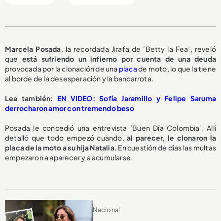
M
arcela Posada
, la recordada Jirafa de ‘Betty la Fea’, reveló
que
está sufriendo un infierno por cuenta de una deuda
provocada por la clonación de una
placa
de moto,
lo que la tiene
al borde de la desesperación y la bancarrota.
L
ea también:
EN VIDEO: Sofía Jaramillo y Felipe Saruma
derrocharon amor con tremendo beso
Posada le concedió una entrevista ‘Buen Día Colombia’. Allí
detalló que todo empezó cuando,
al parecer, le clonaron la
placa de la moto a su hija Natalia.
En cuestión de días las multas
empezaron a aparecer y a acumularse.
Nacional