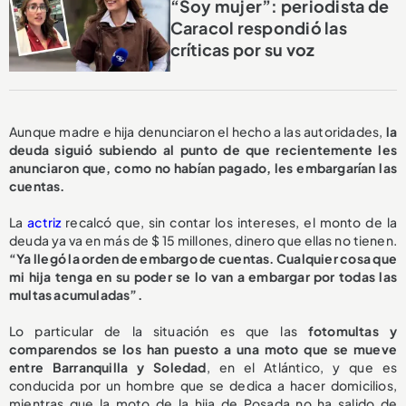
“Soy mujer”: periodista de
Caracol respondió las
críticas por su voz
Aunque madre e hija denunciaron el hecho a las autoridades,
la
deuda siguió subiendo al punto de que recientemente les
anunciaron que, como no habían pagado, les embargarían las
cuentas.
La
actriz
recalcó que, sin contar los intereses, el monto de la
deuda ya va en más de $ 15 millones, dinero que ellas no tienen.
“Ya llegó la orden de embargo de cuentas. Cualquier cosa que
mi hija tenga en su poder se lo van a embargar por todas las
multas acumuladas”.
Lo particular de la situación es que las
fotomultas y
comparendos se los han puesto a una moto que se mueve
entre Barranquilla y Soledad
, en el Atlántico, y que es
conducida por un hombre que se dedica a hacer domicilios,
mientras que la moto de la hija de Posada no ha salido de