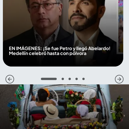
EN IMÁGENES: ¡Se fue Petro y llegó Abelardo!
Medellín celebró hasta con pólvora
1
2
3
4
5