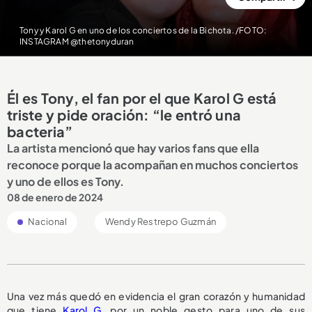
Tony y Karol G en uno de los conciertos de la Bichota. /FOTO:
INSTAGRAM @thetonyduran
Él es Tony, el fan por el que Karol G está
triste y pide oración: “le entró una
bacteria”
La artista mencionó que hay varios fans que ella
reconoce porque la acompañan en muchos conciertos
y uno de ellos es Tony.
08 de enero de 2024
Nacional
Wendy Restrepo Guzmán
Una vez más quedó en evidencia el gran corazón y humanidad
que tiene
Karol G
, por un noble gesto para uno de sus