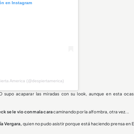
ión en Instagram
ierta America (@despiertamerica)
O supo acaparar las miradas con su look, aunque en esta ocas
ck se le vio con mala cara
caminando por la alfombra, otra vez...
ía Vergara,
quien no pudo asistir porque está haciendo prensa en 