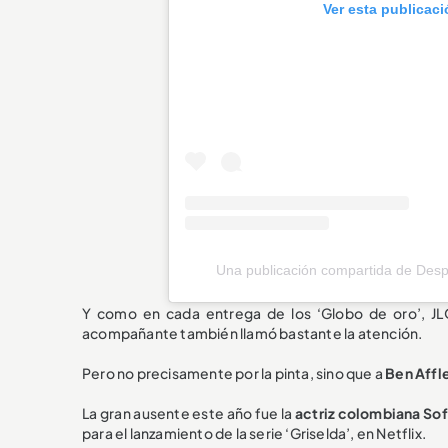
Ver esta publicac
Una publicación compartida de Desp
Y como en cada entrega de los ‘Globo de oro’, JL
acompañante también llamó bastante la atención.
Pero no precisamente por la pinta, sino que a
Ben Affle
La gran ausente este año fue la
actriz colombiana Sof
para el lanzamiento de la serie ‘Griselda’, en Netflix.