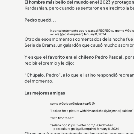
El hombre más bello del mundo en el 2023 y protagon
Kardashian, pero cuando se sentaron en el recinto la b
Pedro quedó...
inconscientemente pedro pascal RECREO su meme
#Gold
— Lara (@joshlerqueen)
January 8, 2024
Otro de esos momentos comentados de la noche fue cu
Serie de Drama, un galardón que causó mucho asombr
Y es que
el favorito era el chileno Pedro Pascal, por 
recibir el premio y le dijo:
“Chúpalo, Pedro”, a lo que el latino respondió recr
del momento.
Las mejores amigas
some
#GoldenGlobes
tea😭😭
“i asked for a picture with him and she (kylie jenner) said n
“with timothee?”
*selena nods*
pic.twitter.com/LvO4dC6heK
— pop culture gal (@allurequinn)
January 8, 2024
Otras que fueron tendencia en las redes por sus mo