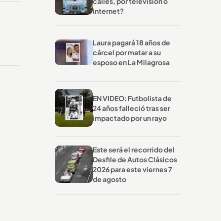
calles, por televisión o
internet?
Laura pagará 18 años de
cárcel por matar a su
esposo en La Milagrosa
EN VIDEO: Futbolista de
24 años falleció tras ser
impactado por un rayo
Este será el recorrido del
Desfile de Autos Clásicos
2026 para este viernes 7
de agosto