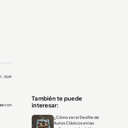
o’, que
También te puede
interesar:
as
con
¿Cómo ver el Desfile de
Autos Clásicos en las