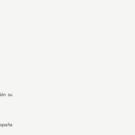
ión su
España