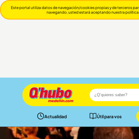
Este portal utiliza datos de navegación/cookies propias y de terceros par
navegando, usted estará aceptando nuestra política
Actualidad
Útil para vos