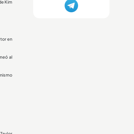
 de Kim
tor en
meó al
onismo
Taylor