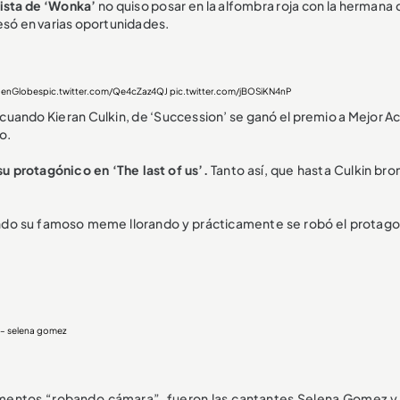
ista de ‘Wonka’
no quiso posar en la alfombra roja con la hermana
esó en varias oportunidades.
enGlobes
pic.twitter.com/Qe4cZaz4QJ
pic.twitter.com/jBOSiKN4nP
ando Kieran Culkin, de ‘Succession’ se ganó el premio a Mejor Ac
o.
su protagónico en ‘The last of us’.
Tanto así, que hasta Culkin bro
eando su famoso meme llorando y prácticamente se robó el protag
o” – selena gomez
mentos “robando cámara”, fueron las cantantes Selena Gomez y 