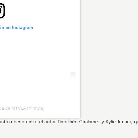
ión en Instagram
ida de MTVLA (@mtvla)
ico beso entre el actor Timothée Chalamet y Kylie Jenner, q