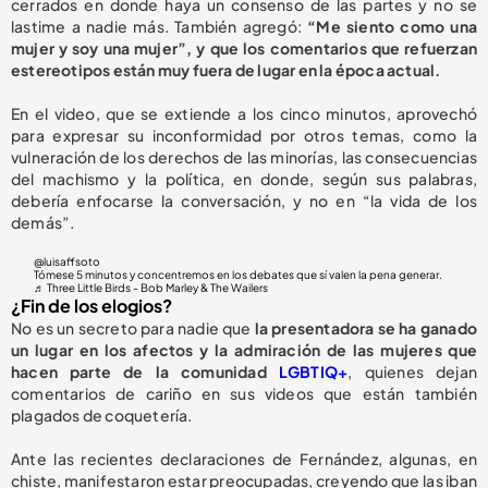
cerrados en donde haya un consenso de las partes y no se
lastime a nadie más. También agregó:
“Me siento como una
mujer y soy una mujer”, y que los comentarios que refuerzan
estereotipos están muy fuera de lugar en la época actual.
En el video, que se extiende a los cinco minutos, aprovechó
para expresar su inconformidad por otros temas, como la
vulneración de los derechos de las minorías, las consecuencias
del machismo y la política, en donde, según sus palabras,
debería enfocarse la conversación, y no en “la vida de los
demás”.
@luisaffsoto
Tómese 5 minutos y concentremos en los debates que sí valen la pena generar.
♬ Three Little Birds - Bob Marley & The Wailers
¿Fin de los elogios?
No es un secreto para nadie que
la presentadora se ha ganado
un lugar en los afectos y la admiración de las mujeres que
hacen parte de la comunidad
LGBTIQ+
, quienes dejan
comentarios de cariño en sus videos que están también
plagados de coquetería.
Ante las recientes declaraciones de Fernández, algunas, en
chiste, manifestaron estar preocupadas, creyendo que las iban