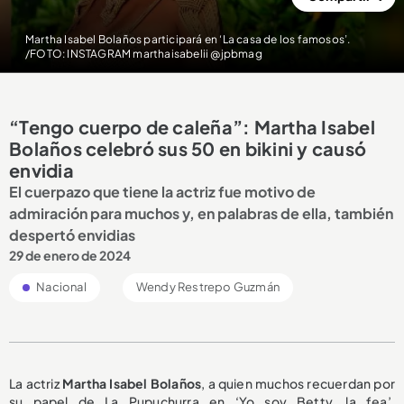
Martha Isabel Bolaños participará en ‘La casa de los famosos’.
/FOTO: INSTAGRAM marthaisabelii @jpbmag
“Tengo cuerpo de caleña”: Martha Isabel
Bolaños celebró sus 50 en bikini y causó
envidia
El cuerpazo que tiene la actriz fue motivo de
admiración para muchos y, en palabras de ella, también
despertó envidias
29 de enero de 2024
Nacional
Wendy Restrepo Guzmán
La actriz
Martha Isabel Bolaños
, a quien muchos recuerdan por
su papel de La Pupuchurra en ‘Yo soy Betty, la fea’,