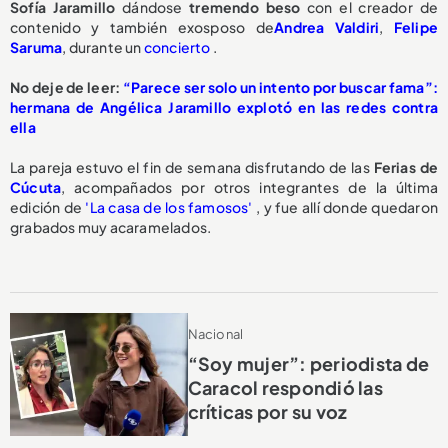
Sofía Jaramillo
dándose
tremendo beso
con el creador de
contenido y también exosposo de
Andrea Valdiri
,
Felipe
Saruma
, durante un
concierto
.
No deje de leer:
“Parece ser solo un intento por buscar fama”:
hermana de Angélica Jaramillo explotó en las redes contra
ella
La pareja estuvo el fin de semana disfrutando de las
Ferias de
Cúcuta
, acompañados por otros integrantes de la última
edición de
'La casa de los famosos'
, y fue allí donde quedaron
grabados muy acaramelados.
Nacional
“Soy mujer”: periodista de
Caracol respondió las
críticas por su voz