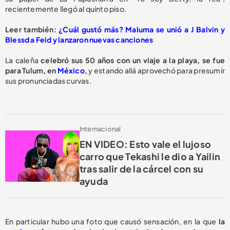
recientemente llegó al quinto piso.
Leer también:
¿Cuál gustó más? Maluma se unió a J Balvin y
Blessd a Feid y lanzaron nuevas canciones
La caleña
c
elebró sus 50 años con un viaje a la playa, se fue
para Tulum, en
México
,
y estando allá aprovechó para presumir
sus pronunciadas curvas.
Internacional
EN VIDEO: Esto vale el lujoso
carro que Tekashi le dio a Yailin
tras salir de la cárcel con su
ayuda
En particular hubo
una foto que causó sensación, en la que
la