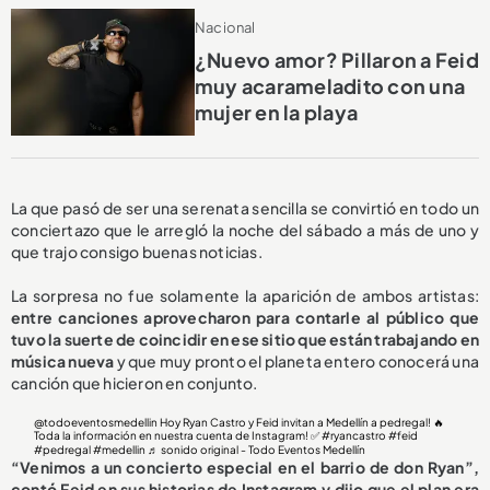
Nacional
¿Nuevo amor? Pillaron a Feid
muy acarameladito con una
mujer en la playa
La que pasó de ser una serenata sencilla se convirtió en todo un
conciertazo que le arregló la noche del sábado a más de uno y
que trajo consigo buenas noticias.
La sorpresa no fue solamente la aparición de ambos artistas:
entre canciones aprovecharon para contarle al público que
tuvo la suerte de coincidir en ese sitio que están trabajando en
música nueva
y que muy pronto el planeta entero conocerá una
canción que hicieron en conjunto.
@todoeventosmedellin
Hoy Ryan Castro y Feid invitan a Medellín a pedregal! 🔥
Toda la información en nuestra cuenta de Instagram! ✅
#ryancastro
#feid
#pedregal
#medellin
♬ sonido original - Todo Eventos Medellín
“Venimos a un concierto especial en el barrio de don Ryan”,
contó Feid en sus historias de Instagram y dijo que el plan era