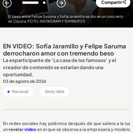
Compartir
1
2
El beso entre Felipe Saruma y Sofía Jaramillo se dio en un concierto
en Cúcuta. FOTO: INSTAGRAM Y 15 MINUTOS
EN VIDEO: Sofía Jaramillo y Felipe Saruma
derrocharon amor con tremendo beso
La exparticipante de ‘La casa de los famosos’ y el
creador de contenido se estarían dando una
oportunidad.
03 de agosto de 2026
Nacional
Sindy Valle
En redes sociales hay polémica después de que saliera a la luz
un
revelar
video
en el que se observa a la empresaria y modelo