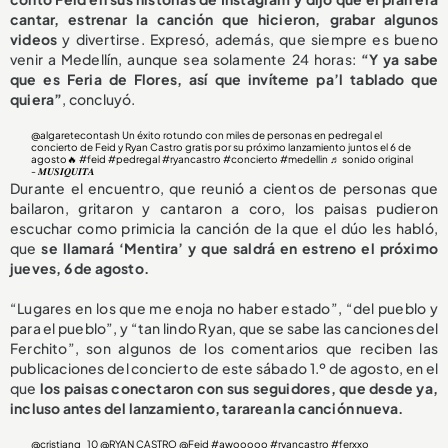
cantar, estrenar la canción que hicieron, grabar algunos
videos
y divertirse. Expresó, además, que siempre es bueno
venir a Medellín, aunque sea solamente 24 horas:
“Y ya sabe
que es Feria de Flores, así que invíteme pa’l tablado que
quiera”
, concluyó.
@algaretecontash
Un éxito rotundo con miles de personas en pedregal el
concierto de Feid y Ryan Castro gratis por su próximo lanzamiento juntos el 6 de
agosto🔥
#feid
#pedregal
#ryancastro
#concierto
#medellin
♬ sonido original
- 𝑴𝑼𝑺𝑰𝑸𝑼𝑰𝑻𝑨
Durante el encuentro, que reunió a cientos de personas que
bailaron, gritaron y cantaron a coro, los paisas pudieron
escuchar como primicia la canción de la que el dúo les habló,
que
se llamará ‘Mentira’ y que saldrá en estreno el próximo
jueves, 6 de agosto.
“Lugares en los que me enoja no haber estado”, “del pueblo y
para el pueblo”, y “tan lindo Ryan, que se sabe las canciones del
Ferchito”, son algunos de los comentarios que reciben las
publicaciones del concierto de este sábado 1.º de agosto, en el
que
los paisas conectaron con sus seguidores, que desde ya,
incluso antes del lanzamiento, tararean la canción nueva.
@cristianq_10
@RYAN CASTRO @Feid
#awooooo
#ryancastro
#ferxxo