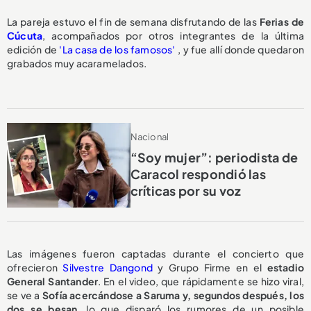
La pareja estuvo el fin de semana disfrutando de las
Ferias de
Cúcuta
, acompañados por otros integrantes de la última
edición de
'La casa de los famosos'
, y fue allí donde quedaron
grabados muy acaramelados.
Nacional
“Soy mujer”: periodista de
Caracol respondió las
críticas por su voz
Las imágenes fueron captadas durante el concierto que
ofrecieron
Silvestre Dangond
y Grupo Firme en el
estadio
General Santander
. En el video, que rápidamente se hizo viral,
se ve a
Sofía acercándose a Saruma y, segundos después, los
dos se besan
, lo que disparó los rumores de un posible