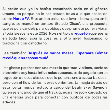
Si creían que ya lo habían escuchado todo en el género
urbano,
es porque no le han parado bolas a lo que acaba de
soltar
Marco FV
. Este artista paisa, que lleva la berraquera en la
sangre, se mandó un temazo titulado ‘
Zisas’
, una propuesta
que es pura candela para los oídos y que promete poner a vibrar
a toda la escena este 2026.
No es el típico
reguetón
que suena
en todo lado
; aquí la cosa es a otro nivel, fusionando lo
tradicional con lo moderno.
Lea también:
Después de varios meses, Esperanza Gómez
reveló que su esposo murió
Imagínese parchar con
una mezcla que trae violines, sonidos
electrónicos y hasta influencias cubanas,
todo pegado con un
reguetón de esos clásicos que lo ponen a uno a azotar baldosa,
pero con el flow de las nuevas corrientes. La magia detrás de
esta joyita musical estuvo a cargo del beatmaker
Saymon
,
quien se encargó de que el track quedara fresco y cargado de
una energía única para conectar con públicos de todas las
edades.