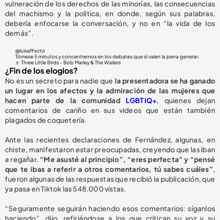
vulneración de los derechos de las minorías, las consecuencias
del machismo y la política, en donde, según sus palabras,
debería enfocarse la conversación, y no en “la vida de los
demás”.
@luisaffsoto
Tómese 5 minutos y concentremos en los debates que sí valen la pena generar.
♬ Three Little Birds - Bob Marley & The Wailers
¿Fin de los elogios?
No es un secreto para nadie que
la presentadora se ha ganado
un lugar en los afectos y la admiración de las mujeres que
hacen parte de la comunidad
LGBTIQ+
, quienes dejan
comentarios de cariño en sus videos que están también
plagados de coquetería.
Ante las recientes declaraciones de Fernández, algunas, en
chiste, manifestaron estar preocupadas, creyendo que las iban
a regañar.
“Me asusté al principio”, “eres perfecta” y “pensé
que te ibas a referir a otros comentarios, tú sabes cuáles”
,
fueron algunas de las respuestas que recibió la publicación, que
ya pasa en Tiktok las 548.000 vistas.
“Seguramente seguirán haciendo esos comentarios: síganlos
haciendo”, dijo, refiriéndose a los que critican su voz y su