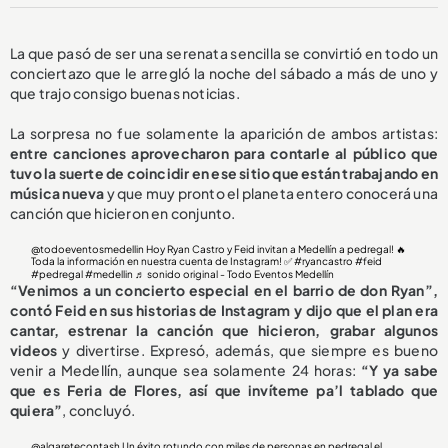
La que pasó de ser una serenata sencilla se convirtió en todo un
conciertazo que le arregló la noche del sábado a más de uno y
que trajo consigo buenas noticias.
La sorpresa no fue solamente la aparición de ambos artistas:
entre canciones aprovecharon para contarle al público que
tuvo la suerte de coincidir en ese sitio que están trabajando en
música nueva
y que muy pronto el planeta entero conocerá una
canción que hicieron en conjunto.
@todoeventosmedellin
Hoy Ryan Castro y Feid invitan a Medellín a pedregal! 🔥
Toda la información en nuestra cuenta de Instagram! ✅
#ryancastro
#feid
#pedregal
#medellin
♬ sonido original - Todo Eventos Medellín
“Venimos a un concierto especial en el barrio de don Ryan”,
contó Feid en sus historias de Instagram y dijo que el plan era
cantar, estrenar la canción que hicieron, grabar algunos
videos
y divertirse. Expresó, además, que siempre es bueno
venir a Medellín, aunque sea solamente 24 horas:
“Y ya sabe
que es Feria de Flores, así que invíteme pa’l tablado que
quiera”
, concluyó.
@algaretecontash
Un éxito rotundo con miles de personas en pedregal el