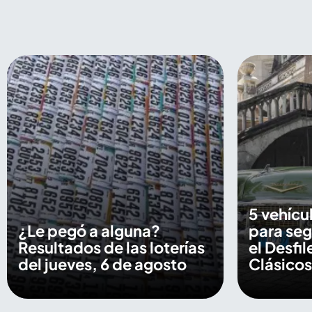
5 vehícu
¿Le pegó a alguna?
para segu
Resultados de las loterías
el Desfi
del jueves, 6 de agosto
Clásicos