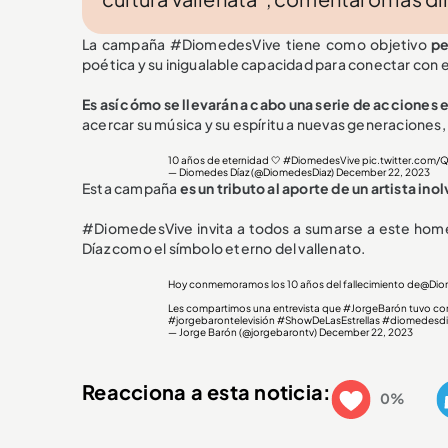
La campaña #DiomedesVive tiene como objetivo
pe
poética y su inigualable capacidad para conectar con el
Es así cómo se llevarán a cabo una serie de acciones 
acercar su música y su espíritu a nuevas generaciones,
10 años de eternidad 🤍
#DiomedesVive
pic.twitter.com/
— Diomedes Díaz (@DiomedesDiaz)
December 22, 2023
Esta campaña
es un tributo al aporte de un artista ino
#DiomedesVive invita a todos a sumarse a este home
Díaz como el símbolo eterno del vallenato.
Hoy conmemoramos los 10 años del fallecimiento de
@Dio
Les compartimos una entrevista que
#JorgeBarón
tuvo con
#jorgebarontelevisión
#ShowDeLasEstrellas
#diomedesdi
— Jorge Barón (@jorgebarontv)
December 22, 2023
Reacciona a esta noticia:
0%