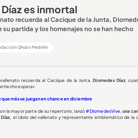
Díaz es inmortal
lenato recuerda al Cacique de la Junta, Diomed
 su partida y los homenajes no se han hecho
edacción Qhubo Medellin
 vallenato recuerda al Cacique de la Junta,
Diomedes Díaz
, cua
an hecho esperar.
z que más se juegan en chance en diciembre
on la mayor parte de su repertorio, lanzó
#DiomedesVive
,
una ca
 Díaz,
el ídolo del vallenato y representante emblemático de la c