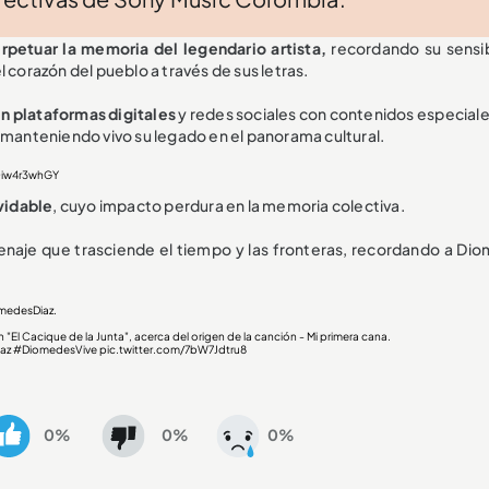
rpetuar la memoria del legendario artista,
recordando su sensib
 corazón del pueblo a través de sus letras.
en plataformas digitales
y redes sociales con contenidos especiale
 manteniendo vivo su legado en el panorama cultural.
Qiw4r3whGY
lvidable
, cuyo impacto perdura en la memoria colectiva.
naje que trasciende el tiempo y las fronteras, recordando a Di
medesDiaz
.
 "El Cacique de la Junta", acerca del origen de la canción - Mi primera cana.
az
#DiomedesVive
pic.twitter.com/7bW7Jdtru8
0%
0%
0%