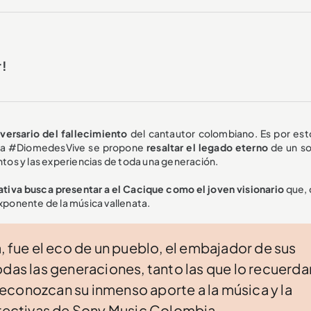
r!
versario del fallecimiento
del cantautor colombiano. Es por est
aña #DiomedesVive se propone
resaltar el legado eterno
de un s
entos y las experiencias de toda una generación.
iativa busca presentar a el Cacique como el joven visionario
que, 
exponente de la música vallenata.
, fue el eco de un pueblo, el embajador de sus
odas las generaciones, tanto las que lo recuerda
econozcan su inmenso aporte a la música y la
irectivas de Sony Music Colombia.