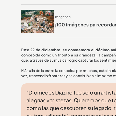
Imagenes
¡100 imágenes pa recorda
Este 22 de diciembre, se conmemora el décimo ani
concebida como un tributo a su grandeza, la camp
que, a través de su música, logró capturar los sentimi
Más allá de la estrella conocida por muchos,
esta inic
voz, trascendió fronteras y se convirtió en el máximo 
“Diomedes Díaz no fue solo un artista
alegrías y tristezas. Queremos que t
como las que descubren su legado, r
cultura vallenata”, comentaron las d