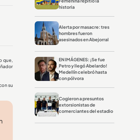
Femenina repitió la
historia
Alerta por masacre: tres
hombres fueron
asesinados en Abejorral
EN IMÁGENES: ¡Se fue
o que,
Petro y llegó Abelardo!
oñador
Medellín celebró hasta
con pólvora
con su
Cogieron a presuntos
extorsionistas de
comerciantes del estadio
n