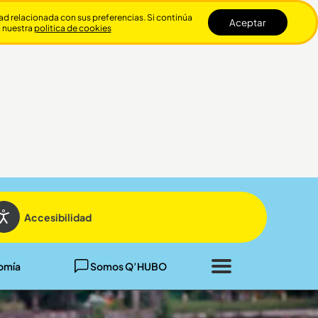
dad relacionada con sus preferencias. Si continúa
Aceptar
n nuestra
politica de cookies
Cerrar
Accesibilidad
omía
Somos Q’HUBO