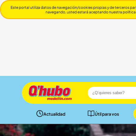
Este portal utiliza datos de navegación/cookies propias y de terceros par
navegando, usted estará aceptando nuestra política
Actualidad
Útil para vos