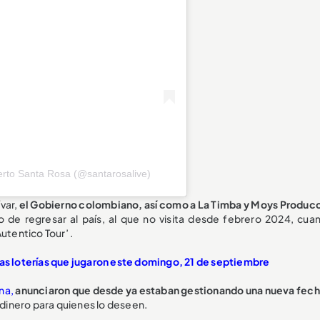
erto Santa Rosa (@santarosalive)
var,
el Gobierno colombiano, así como a La Timba y Moys Produc
de regresar al país, al que no visita desde febrero 2024, cua
utentico Tour’ .
as loterías que jugaron este domingo, 21 de septiembre
na,
anunciaron que desde ya estaban gestionando una nueva fech
 dinero para quienes lo deseen.