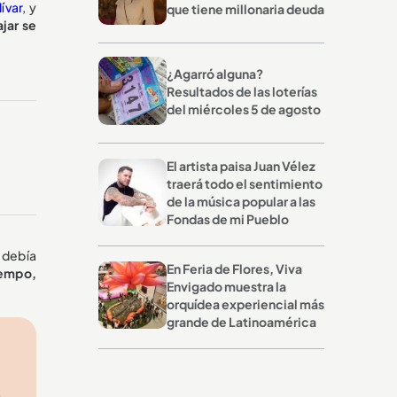
ívar
, y
que tiene millonaria deuda
jar se
¿Agarró alguna?
Resultados de las loterías
del miércoles 5 de agosto
El artista paisa Juan Vélez
traerá todo el sentimiento
de la música popular a las
Fondas de mi Pueblo
 debía
En Feria de Flores, Viva
iempo,
Envigado muestra la
orquídea experiencial más
grande de Latinoamérica