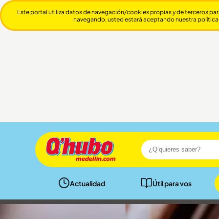
Este portal utiliza datos de navegación/cookies propias y de terceros par
navegando, usted estará aceptando nuestra política
Actualidad
Útil para vos