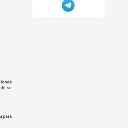
ciones
ndo se
a para