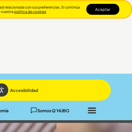
dad relacionada con sus preferencias. Si continúa
Aceptar
n nuestra
politica de cookies
Cerrar
Accesibilidad
omía
Somos Q’HUBO