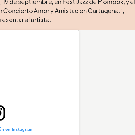
, 19 de septiembre, en FestiJazz de Mompox, y e
n Concierto Amor y Amistad en Cartagena.”,
esentar al artista.
ión en Instagram