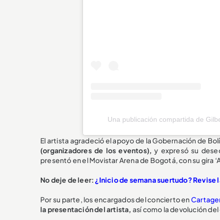
Una publicación compartida de Gilb
El artista agradeció el apoyo de la Gobernación de Bolí
(organizadores de los eventos),
y expresó su deseo 
presentó en el Movistar Arena de Bogotá, con su gira ‘A
No deje de leer:
¿Inicio de semana suertudo? Revise l
Por su parte, los encargados del concierto en
Cartage
la presentación del artista,
así como la devolución del