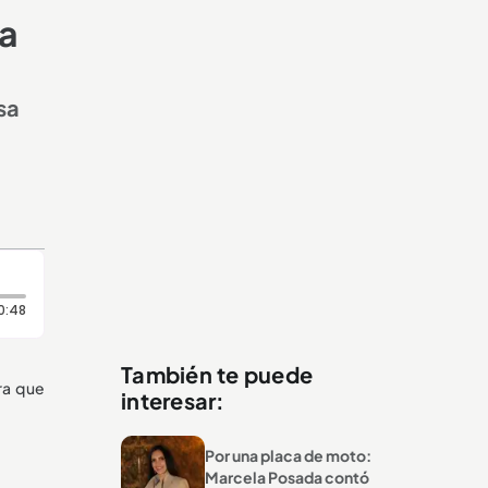
ia
sa
Duración: 48 segundos
0:48
También te puede
ra que
interesar:
Por una placa de moto:
Marcela Posada contó