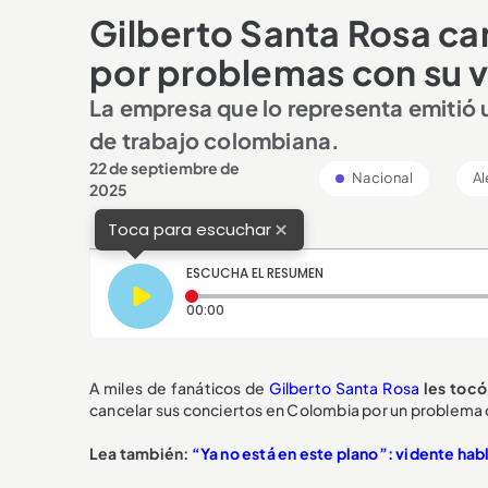
Gilberto Santa Rosa ca
por problemas con su v
La empresa que lo representa emitió
de trabajo colombiana.
22 de septiembre de
Nacional
Al
2025
×
Toca para escuchar
ESCUCHA EL RESUMEN
Tiempo transcurrido: 0 segundos
00:00
A miles de fanáticos de
Gilberto Santa Rosa
les toc
cancelar sus conciertos en Colombia por un problema 
Lea también:
“Ya no está en este plano”: vidente hab