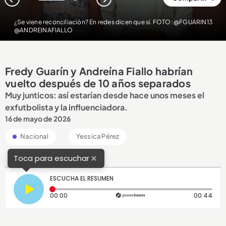
1
2
¿Se viene reconciliación? En redes dicen que sí. FOTO: @FGUARIN13
@ANDREINAFIALLO
Fredy Guarín y Andreína Fiallo habrían
vuelto después de 10 años separados
Muy junticos: así estarían desde hace unos meses el
exfutbolista y la influenciadora.
16 de mayo de 2026
Nacional
Yessica Pérez
×
Toca para escuchar
ESCUCHA EL RESUMEN
Tiempo transcurrido: 0 segundos
Dura
00:00
00:44