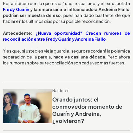
Por ahí dicen que lo que es pa’ uno, es pa’ uno, y el exfutbolista
Fredy Guarín
y la empresaria e influenciadora Andreína Fiallo
podrían ser muestra de eso
, pues han dado bastante de qué
hablar en los últimos días por su posible reconciliación.
Antecedente:
¿Nueva oportunidad? Crecen rumores de
reconciliación entre Fredy Guarín y Andreina Fiallo
Y es que, si usted es vieja guardia, seguro recordará la polémica
separación de la pareja,
hace ya casi una década
. Pero ahora
los rumores sobre su reconciliación son cada vez más fuertes.
Nacional
Orando juntos: el
conmovedor momento de
Guarín y Andreina,
¿volvieron?