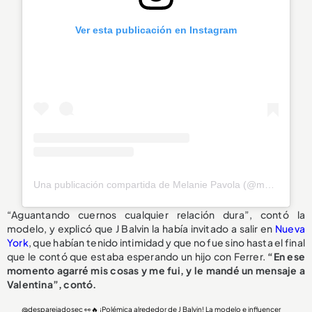
Ver esta publicación en Instagram
Una publicación compartida de Melanie Pavola (@melaniepavola)
“Aguantando cuernos cualquier relación dura”, contó la
modelo, y explicó que J Balvin la había invitado a salir en
Nueva
York
, que habían tenido intimidad y que no fue sino hasta el final
que le contó que estaba esperando un hijo con Ferrer.
“En ese
momento agarré mis cosas y me fui, y le mandé un mensaje a
Valentina”, contó.
@desparejadosec
👀🔥 ¡Polémica alrededor de J Balvin! La modelo e influencer