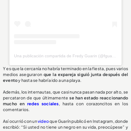
Una publicación compartida de Fredy Guarin (@fguarin13)
Y es que la cercanía no habría terminado en la fiesta, pues varios
medios aseguraron
que la expareja siguió junta después del
evento
y hasta se habría ido a una playa.
Además, los internautas, que casi nunca pasan nada por alto, se
percataron de que últimamente
se han estado reaccionando
mucho en
redes sociales
, hasta con corazoncitos en los
comentarios.
Así ocurrió con un
video
que Guarín publicó en Instagram, donde
escribió: “Si usted no tiene un negro en su vida, preocúpese” y