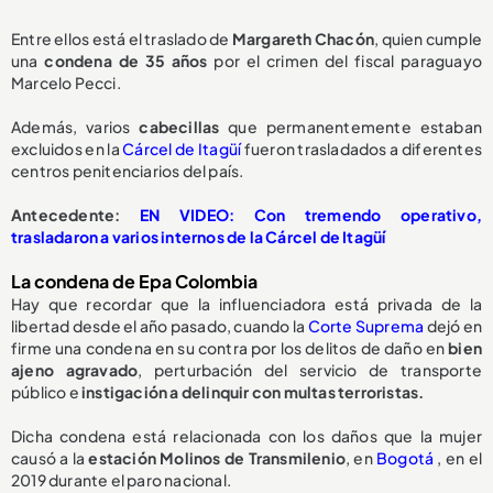
Entre ellos está el traslado de
Margareth Chacón
, quien cumple
una
condena de 35 años
por el crimen del fiscal paraguayo
Marcelo Pecci.
Además, varios
cabecillas
que permanentemente estaban
excluidos en la
Cárcel de Itagüí
fueron trasladados a diferentes
centros penitenciarios del país.
Antecedente:
EN VIDEO: Con tremendo operativo,
trasladaron a varios internos de la Cárcel de Itagüí
La condena de Epa Colombia
Hay que recordar que la influenciadora está privada de la
libertad desde el año pasado, cuando la
Corte Suprema
dejó en
firme una condena en su contra por los delitos de daño en
bien
ajeno agravado
, perturbación del servicio de transporte
público e
instigación a delinquir con multas terroristas.
Dicha condena está relacionada con los daños que la mujer
causó a la
estación Molinos de Transmilenio
, en
Bogotá
, en el
2019 durante el paro nacional.