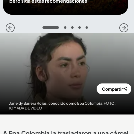
pero siga estas recomendaciones
1
2
3
4
5
Compartir
Daneidy Barrera Rojas, conocido como Epa Colombia. FOTO:
TOMADA DE VIDEO
A Epa Colombia la trasladaron a una cárcel