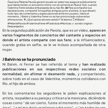
mexicana Melanie Pavola generó revuelo en redes tras asegurar públicamente
que habría tenido un encuentro íntimo con el cantante en Nueva York, cuando
Valentina Ferrer estaba embarazada de su hijo Río. 📸 Para acompañar sus
declaraciones, compartió fotografías antiguas junto al artista, lo que desató
todo tipo de comentarios y especulaciones entre los usuarios. Hasta el
momento, J Balvin y Valentina Ferrer no se han pronunciado sobre estas
afirmaciones. 💬 ¿Qué opinas de esta versión? Te leemos 👇
#JBalvin
#MelaniePavola
#ValentinaFerrer
#Farándula
#Noticias
♬ sonido original -
Desparejados
En la segunda publicación de Pavola, que es un video,
aparecen
varios fragmentos de conciertos del cantante y espacios en
donde el artista comparte con sus fans
; a la influenciadora,
cuando graba en selfie, se le ve incluso acompañada de otra
mujer.
J Balvin no se ha pronunciado
Ni Balvin, ni Ferrer se han referido al tema y
han realizado
publicaciones en sus respectivas redes sociales con
normalidad, sin afirmar ni desmentir nada,
y compartiendo,
sobre todo en el caso de Valentina, momentos cotidianos con
Río, el hijo de ambos.
En los comentarios los seguidores le piden explicaciones al
artista, respaldan a su pareja y critican a la mexicana, diciéndole
cosas como “de ser cierto, fuiste el momento más humilde de
Jose”, “a mí me daría vergüenza subir esto”, y “en todos te ves