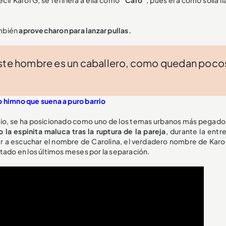
cir Karol G, se refiriera a ella como
“Caro”
, pues era como solía l
ambién
aprovecharon para lanzar pullas.
Este hombre es un caballero, como quedan poco
o himno que suena a puro barrio
remio, se ha posicionado como uno de los temas urbanos más pegados
la espinita maluca tras la ruptura de la pareja
, durante la entr
r a escuchar el nombre de Carolina, el verdadero nombre de Karol
tado en los últimos meses por la separación.