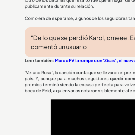
Otro de los detalles que resaltó fue que en lugar de de
públicamente durante su relación.
Como era de esperarse, algunos de los seguidores t
“De lo que se perdió Karol, omeee. 
comentó un usuario.
Leer también:
Marco FV la rompe con ‘Zisas’, el nuev
‘Verano Rosa’, la canción con la que se llevaron el p
país. Y, aunque para muchos seguidores
quedó como 
premios terminó siendo la excusa perfecta para volve
boca de Feid, a quien varios notaron visiblemente afec