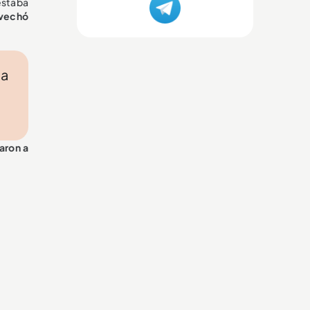
estaba
ovechó
 a
aron a