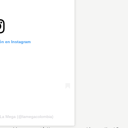
ión en Instagram
r La Mega (@lamegacolombia)