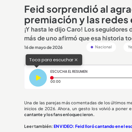
Feid sorprendió al agra
premiación y las redes 
¡Y hasta le dijo Caro! Los seguidores
más de uno afirmó que esa historia t
16 de mayo de 2026
Nacional
Ye
×
Toca para escuchar
ESCUCHA EL RESUMEN
Tiempo transcurrido: 0 segundos
00:00
Una de las parejas más comentadas de los últimos 
inicios de 2026. Ahora, un gesto los volvió a poner e
cantante y los fans enloquecieron.
Leer también:
EN VIDEO: Feid lloró cantando en el esc