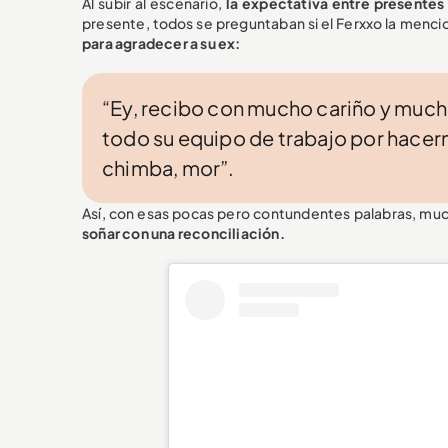
Al subir al escenario,
la expectativa entre presentes
presente, todos se preguntaban si el Ferxxo la mencion
para agradecer a su ex:
“Ey, recibo con mucho cariño y mucha
todo su equipo de trabajo por hacer
chimba, mor”.
Así, con esas pocas pero contundentes palabras, much
soñar con una reconciliación.