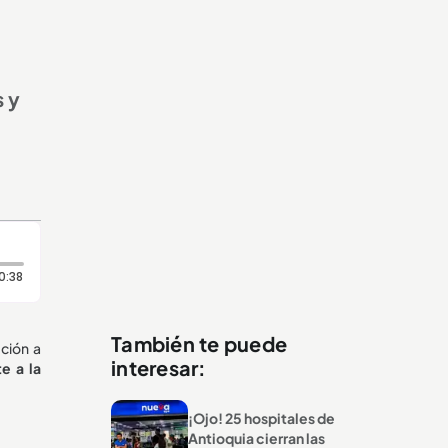
s y
Duración: 38 segundos
0:38
También te puede
ación a
interesar:
e a la
¡Ojo! 25 hospitales de
Antioquia cierran las