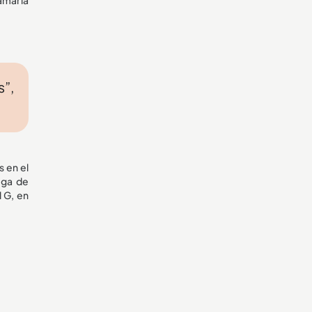
lamarla
s”,
 en el
ega de
 G, en