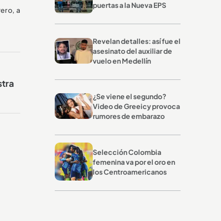
puertas a la Nueva EPS
rero, a
Revelan detalles: así fue el
asesinato del auxiliar de
vuelo en Medellín
stra
¿Se viene el segundo?
Video de Greeicy provoca
rumores de embarazo
Selección Colombia
femenina va por el oro en
los Centroamericanos