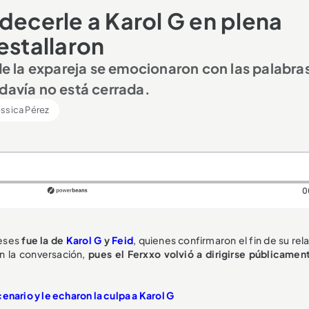
decerle a Karol G en plena
estallaron
 de la expareja se emocionaron con las palabra
odavía no está cerrada.
ssica Pérez
0
meses
fue la de
Karol G
y
Feid
, quienes confirmaron el fin de su rel
n la conversación,
pues el Ferxxo volvió a dirigirse públicament
enario y le echaron la culpa a Karol G