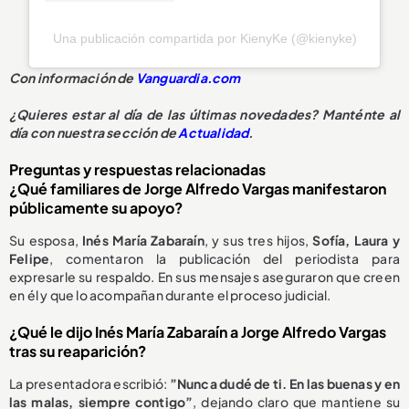
Una publicación compartida por KienyKe (@kienyke)
Con información de
Vanguardia.com
¿Quieres estar al día de las últimas novedades? Manténte al
día con nuestra sección de
Actualidad
.
Preguntas y respuestas relacionadas
¿Qué familiares de Jorge Alfredo Vargas manifestaron
públicamente su apoyo?
Su esposa,
Inés María Zabaraín
, y sus tres hijos,
Sofía, Laura y
Felipe
, comentaron la publicación del periodista para
expresarle su respaldo. En sus mensajes aseguraron que creen
en él y que lo acompañan durante el proceso judicial.
¿Qué le dijo Inés María Zabaraín a Jorge Alfredo Vargas
tras su reaparición?
La presentadora escribió:
”Nunca dudé de ti. En las buenas y en
las malas, siempre contigo”
, dejando claro que mantiene su