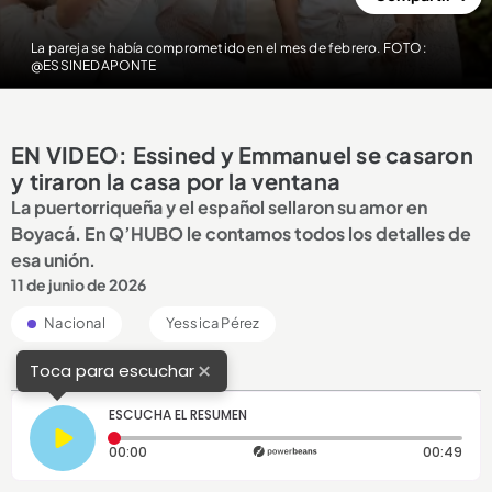
La pareja se había comprometido en el mes de febrero. FOTO:
@ESSINEDAPONTE
EN VIDEO: Essined y Emmanuel se casaron
y tiraron la casa por la ventana
La puertorriqueña y el español sellaron su amor en
Boyacá. En Q’HUBO le contamos todos los detalles de
esa unión.
11 de junio de 2026
Nacional
Yessica Pérez
×
Toca para escuchar
ESCUCHA EL RESUMEN
Tiempo transcurrido: 0 segundos
Dura
00:00
00:49