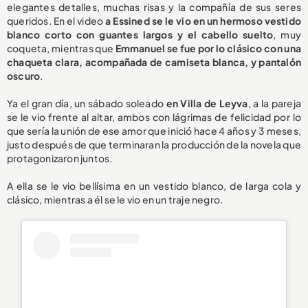
elegantes detalles, muchas risas y la compañía de sus seres
queridos. En el video
a Essined
se le vio en un hermoso vestido
blanco corto con guantes largos y el cabello suelto
, muy
coqueta, mientras que
Emmanuel
se fue por lo clásico con una
chaqueta clara, acompañada de camiseta blanca, y pantalón
oscuro
.
Ya el gran día, un sábado soleado
en Villa de Leyva
, a la pareja
se le vio frente al altar, ambos con lágrimas de felicidad por lo
que sería la unión de ese amor que inició hace 4 años y 3 meses,
justo después de que terminaran la producción de la novela que
protagonizaron juntos.
A ella se le vio bellísima en un vestido blanco, de larga cola y
clásico, mientras a él se le vio en un traje negro.