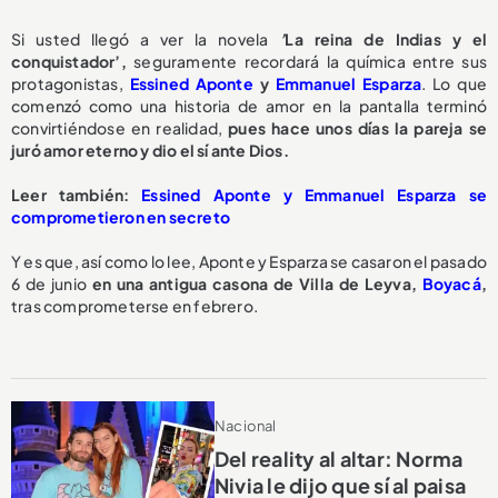
Si usted llegó a ver la novela
’
La reina de Indias y el
conquistador’,
seguramente recordará la química entre sus
protagonistas,
Essined Aponte
y
Emmanuel Esparza
. Lo que
comenzó como una historia de amor en la pantalla terminó
convirtiéndose en realidad,
pues hace unos días la pareja se
juró amor eterno y dio el sí ante Dios.
Leer también:
Essined Aponte y Emmanuel Esparza se
comprometieron en secreto
Y es que, así como lo lee, Aponte y Esparza se casaron el pasado
6 de junio
en una antigua casona de Villa de Leyva,
Boyacá
,
tras comprometerse en febrero.
Nacional
Del reality al altar: Norma
Nivia le dijo que sí al paisa