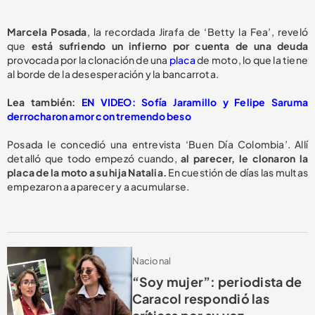
M
arcela Posada
, la recordada Jirafa de ‘Betty la Fea’, reveló
que
está sufriendo un infierno por cuenta de una deuda
provocada por la clonación de una
placa
de moto,
lo que la tiene
al borde de la desesperación y la bancarrota.
L
ea también:
EN VIDEO: Sofía Jaramillo y Felipe Saruma
derrocharon amor con tremendo beso
Posada le concedió una entrevista ‘Buen Día Colombia’. Allí
detalló que todo empezó cuando,
al parecer, le clonaron la
placa de la moto a su hija Natalia.
En cuestión de días las multas
empezaron a aparecer y a acumularse.
Nacional
“Soy mujer”: periodista de
Caracol respondió las