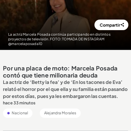
Compartir
La actriz Marcela Posada continúa participando en distintos
proyectos de televisión. FOTO: TOMADA DE INSTAGRAM
@marcelaposada10
Por una placa de moto: Marcela Posada
contó que tiene millonaria deuda
La actriz de ‘Betty la fea’ y de ‘En los tacones de Eva’
relató el horror por el que ella y su familia están pasando
por estos días, pues ya les embargaron las cuentas.
hace 33 minutos
Nacional
Alejandra Morales