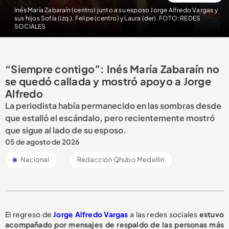
Inés María Zabaraín (centro) junto a su esposo Jorge Alfredo Vargas y
sus hijos Sofía (izq.), Felipe (centro) y Laura (der). FOTO: REDES
SOCIALES
“Siempre contigo”: Inés María Zabaraín no
se quedó callada y mostró apoyo a Jorge
Alfredo
La periodista había permanecido en las sombras desde
que estalló el escándalo, pero recientemente mostró
que sigue al lado de su esposo.
05 de agosto de 2026
Nacional
Redacción Qhubo Medellin
El regreso de
Jorge Alfredo Vargas
a las redes sociales
estuvo
acompañado por mensajes de respaldo de las personas más