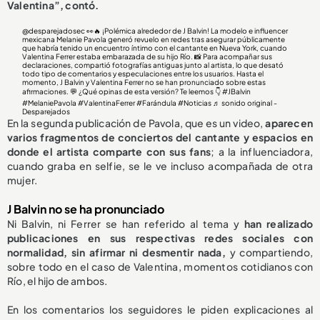
Valentina”, contó.
@desparejadosec
👀🔥 ¡Polémica alrededor de J Balvin! La modelo e influencer
mexicana Melanie Pavola generó revuelo en redes tras asegurar públicamente
que habría tenido un encuentro íntimo con el cantante en Nueva York, cuando
Valentina Ferrer estaba embarazada de su hijo Río. 📸 Para acompañar sus
declaraciones, compartió fotografías antiguas junto al artista, lo que desató
todo tipo de comentarios y especulaciones entre los usuarios. Hasta el
momento, J Balvin y Valentina Ferrer no se han pronunciado sobre estas
afirmaciones. 💬 ¿Qué opinas de esta versión? Te leemos 👇
#JBalvin
#MelaniePavola
#ValentinaFerrer
#Farándula
#Noticias
♬ sonido original -
Desparejados
En la segunda publicación de Pavola, que es un video,
aparecen
varios fragmentos de conciertos del cantante y espacios en
donde el artista comparte con sus fans
; a la influenciadora,
cuando graba en selfie, se le ve incluso acompañada de otra
mujer.
J Balvin no se ha pronunciado
Ni Balvin, ni Ferrer se han referido al tema y
han realizado
publicaciones en sus respectivas redes sociales con
normalidad, sin afirmar ni desmentir nada,
y compartiendo,
sobre todo en el caso de Valentina, momentos cotidianos con
Río, el hijo de ambos.
En los comentarios los seguidores le piden explicaciones al