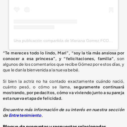
Una publicación compartida de Mariana Gomez FCO PR 🇵🇷🦋 (@marianagomez_pr)
“Te mereces todo lo lindo, Mari”, “soy la tía más ansiosa por
conocer a esa princesa”, y “felicitaciones, familia”
, son
algunos de los comentarios que recibe Gómez por estos días, y
que le dan la bienvenida a la nueva bebé.
Si bien la actriz no ha contado exactamente cuándo nació,
cuánto pesó, o cómo se llama,
seguramente continuará
mostrando, por pedacitos, cómo va viviendo junto a su pareja
esta nueva etapa de felicidad.
Encuentre más información de su interés en nuestra sección
de
Entretenimiento
.
Bloque de preguntas y respuestas relacionadas