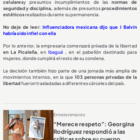
celulares
y presuntos incumplimientos de las
normas de
seguridad y disciplina,
además de presuntos
procedimientos
estéticos
realizados durante su permanencia.
No deje de leer:
Influenciadora mexicana dijo que J Balvin
habría sido infiel con ella
Por lo anterior, la empresaria comenzará privada de la libertad
en La Picaleña
, en
Ibagué
, en el pabellón destinado para
mujeres, donde cumplirá el resto de su condena.
La decisión también hizo parte de una jornada más amplia de
movimientos internos, en la que
103 personas privadas de la
libertad
fueron trasladadas a diferentes cárceles del país.
Entretenimiento
“Merece respeto”: Georgina
Rodríguez respondió a las
críticas sobre su cuerpo