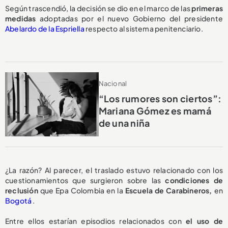
Según trascendió, la decisión se dio en el marco de las
primeras
medidas
adoptadas por el nuevo Gobierno del presidente
Abelardo de la Espriella
respecto al sistema penitenciario.
Nacional
“Los rumores son ciertos”:
Mariana Gómez es mamá
de una niña
¿La razón? Al parecer, el traslado estuvo relacionado con los
cuestionamientos que surgieron sobre las
condiciones de
reclusión
que Epa Colombia en la
Escuela de Carabineros,
en
Bogotá
.
Entre ellos estarían episodios relacionados con
el uso de