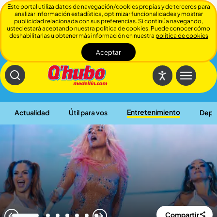
Este portal utiliza datos de navegación/cookies propias y de terceros para
analizar información estadística, optimizar funcionalidades y mostrar
publicidad relacionada con sus preferencias. Si continúa navegando,
usted estará aceptando nuestra política de cookies. Puede conocer cómo
deshabilitarlas u obtener más información en nuestra
politica de cookies
Aceptar
Cerrar
Entretenimiento
Actualidad
Útil para vos
Depo
Compartir