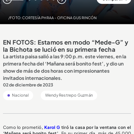
1
2
3
4
5
6
7
/FOTO: CORTESÍA PHRAA - OFICINA GUS RINCÓN
EN FOTOS: Estamos en modo “Mede-G” y
la Bichota se lució en su primera fecha
La artista paisa salió a las 9:00 p.m. este viernes, en la
primera fecha del ‘Mañana será bonito fest’, y dio un
show de más de dos horas con impresionantes
invitados internacionales.
02 de diciembre de 2023
Nacional
Wendy Restrepo Guzmán
Como lo prometió
,
Karol G
tiró la casa por la ventana con el
‘Mañana será bonito fest’.
En su primer día, más de 45.000