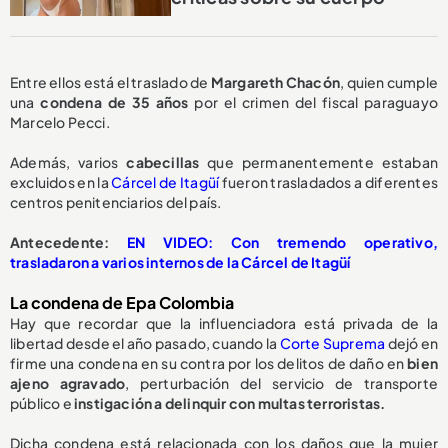
Entre ellos está el traslado de
Margareth Chacón
, quien cumple
una
condena de 35 años
por el crimen del fiscal paraguayo
Marcelo Pecci.
Además, varios
cabecillas
que permanentemente estaban
excluidos en la
Cárcel de Itagüí
fueron trasladados a diferentes
centros penitenciarios del país.
Antecedente:
EN VIDEO: Con tremendo operativo,
trasladaron a varios internos de la Cárcel de Itagüí
La condena de Epa Colombia
Hay que recordar que la influenciadora está privada de la
libertad desde el año pasado, cuando la
Corte Suprema
dejó en
firme una condena en su contra por los delitos de daño en
bien
ajeno agravado
, perturbación del servicio de transporte
público e
instigación a delinquir con multas terroristas.
Dicha condena está relacionada con los daños que la mujer