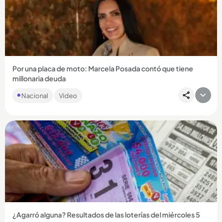
Compartir Noticia
Por una placa de moto: Marcela Posada contó que tiene
millonaria deuda
La actriz de ‘Betty la fea’ y de ‘En los tacones de Eva’ relató el
Nacional
Video
horror por el que ella y su familia están pasando por...
Compartir Noticia
¿Agarró alguna? Resultados de las loterías del miércoles 5