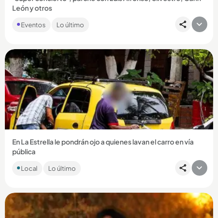
León y otros
Si usted es de los que le gustan los parches donde le suenan
Eventos
Lo último
de todo, el ‘Súper concierto’ puede ser el evento que más
se...
Compartir Noticia
En La Estrella le pondrán ojo a quienes lavan el carro en vía
pública
La Alcaldía de ese municipio está tomando medidas para
Local
Lo último
evitar que los conductores y los establecimientos de lavado
de carros...