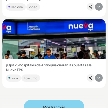
La periodista había permanecido en las sombras desde que
Nacional
Video
estalló el escándalo, pero recientemente mostró que sigue al
lado...
Compartir Noticia
¡Ojo! 25 hospitales de Antioquia cierran las puertas a la
Nueva EPS
Entre los centros médicos se encuentran el Hospital General
Local
Lo último
de Medellín y el Marco Fidel Suárez de Bello, que no
prestarán...
Mostrar más