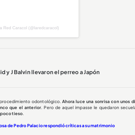
La Red Caracol (@laredcaracol)
 y J Balvin llevaron el perreo a Japón
l procedimiento odontológico.
Ahora luce una sonrisa con unos d
nco que el anterior
. Pero de aquel impasse le quedaron secuel
n poco tieso
.
sa de Pedro Palacio respondió críticas a su matrimonio