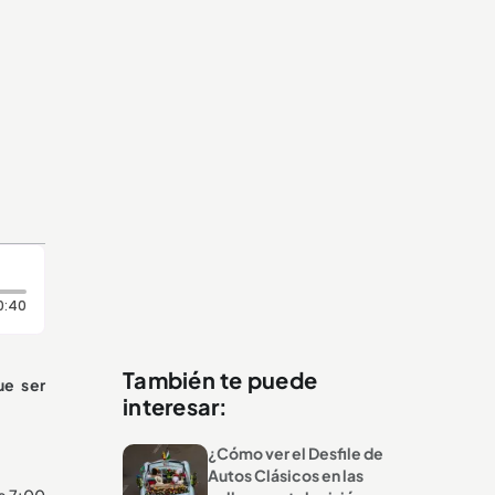
Duración: 40 segundos
0:40
También te puede
e ser
interesar:
¿Cómo ver el Desfile de
Autos Clásicos en las
as 7:00