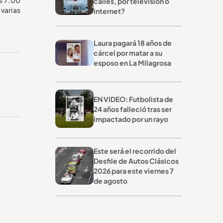
calles, por televisión o
 varias
internet?
Laura pagará 18 años de
cárcel por matar a su
esposo en La Milagrosa
EN VIDEO: Futbolista de
24 años falleció tras ser
impactado por un rayo
Este será el recorrido del
Desfile de Autos Clásicos
2026 para este viernes 7
de agosto