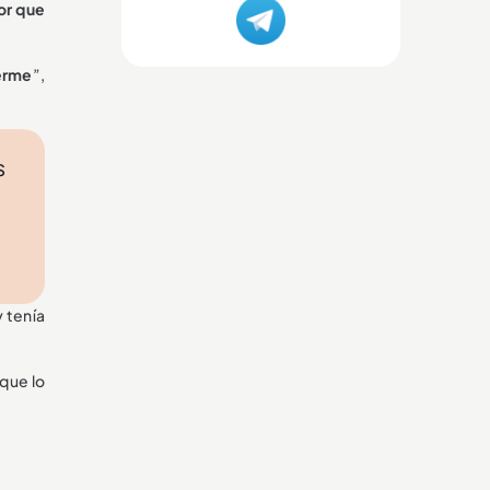
tor que
erme
”,
s
 tenía
 que lo