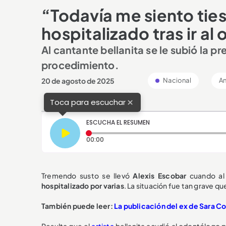
“Todavía me siento tie
hospitalizado tras ir a
Al cantante bellanita se le subió la pr
procedimiento.
20 de agosto de 2025
Nacional
An
×
Toca para escuchar
ESCUCHA EL RESUMEN
Tiempo transcurrido: 0 segundos
00:00
Tremendo susto se llevó
Alexis Escobar
cuando al 
hospitalizado por varias
. La situación fue tan grave 
También puede leer:
La publicación del ex de Sara Cor
Resulta que el
artista
bellanita acudió al odontólogo 