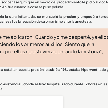
 Escobar aseguró que en medio del procedimiento
le pidió al doc
r
. Ahí fue cuando la cosa se puso peluda.
ía la cara inflamada, se me subió la presión y empecé a torc
plicar esa fue la reacción de su organismo ante la anestesia.
ue me aplicaron. Cuando yo me desperté, ya ello
endo los primeros auxilios. Siento que la
ra por ellos no estuviera contando la historia”,
 a estallar, pues la presión le subió a 198, estaba hiperventilado
y
ro asistencial, donde estuvo hospitalizado durante 12 horas
en las
s.