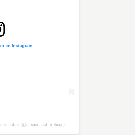
ión en Instagram
is Escobar (@alexisescobaroficial)