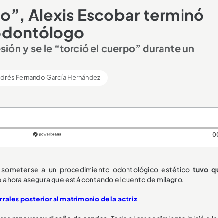
so”, Alexis Escobar terminó
l odontólogo
esión y se le “torció el cuerpo” durante un
drés Fernando García Hernández
0
someterse a un procedimiento odontológico estético
tuvo qu
que ahora asegura que está contando el cuento de milagro.
rales posterior al matrimonio de la actriz
para
renovar su diseño de sonrisa
. Todo el procedimiento inició a l