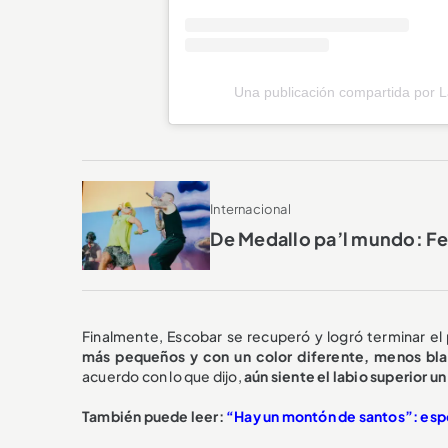
Una publicación compartida por 
Internacional
De Medallo pa’l mundo: Feid
Finalmente, Escobar se recuperó y logró terminar e
más pequeños y con un color diferente, menos bla
acuerdo con lo que dijo,
aún siente el labio superior u
También puede leer:
“Hay un montón de santos”: espo