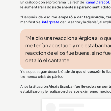
En diálogo con el programa ‘La red’ del
canal Caracol
,
le aumentara la dosis de anestesia para no sentir dolo
“Después de eso
me empezó a dar taquicardia, ten
manifestó el
intérprete
de ‘La santa y la diabla’, al ex
“Me dio una reacción alérgica a lo q
me tenían acostado y me estaban haci
reacción de ellos fue buena, si no fue
detalló el cantante.
Y es que, según describió,
sintió que el corazón le iba
tremenda crisis de pánico.
Ante la situación
Alexis Escobar fue llevado a un cent
estabilizaron y le realizaron diversos exámenes médico