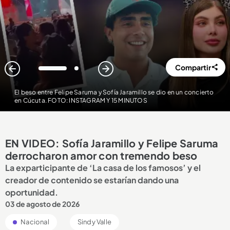
Compartir
1
2
El beso entre Felipe Saruma y Sofía Jaramillo se dio en un concierto
en Cúcuta. FOTO: INSTAGRAM Y 15 MINUTOS
EN VIDEO: Sofía Jaramillo y Felipe Saruma
derrocharon amor con tremendo beso
La exparticipante de ‘La casa de los famosos’ y el
creador de contenido se estarían dando una
oportunidad.
03 de agosto de 2026
Nacional
Sindy Valle